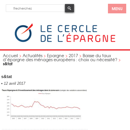
MENU
Accueil
>
Actualités
>
Epargne
>
2017
>
Baisse du taux
d’épargne des ménages européens : choix ou nécessité?
>
s&tat
s&tat
•
12 avril 2017