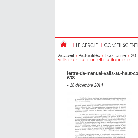
LE CERCLE
CONSEIL SCIENT
Accueil
>
Actualités
>
Economie
>
20
valls-au-haut-conseil-du-financem...
lettre-de-manuel-valls-au-haut-c
638
•
28 décembre 2014