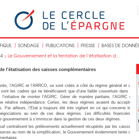
IFIQUE
SONDAGE
PUBLICATIONS
PRESSE
BASES DE DONNÉ
14
>
Le Gouvernement et la tentation de l’étatisation d...
de l’étatisation des caisses complémentaires
iés, l’AGIRC et l’ARRCO, se sont créés à côté du régime général et de
 sont les cadres qui ne bénéficiaient que d’une faible couverture dans le
l’initiative de monter l’AGIRC. Gérer de manière paritaire, l’AGIRC et
e relative indépendance. Certes, les deux régimes avaient du accepter
 Par ailleurs, l’Etat a toujours été très vigilant en ce qui concerne les
égociations au sein de ces deux régimes. Les difficultés financières
t le gouvernement à s’immiscer dans la gestion de ces deux régimes.
af centralisent les prélèvements actuellement récupérés par les caisses
sources au nom de la simplification, le Gouvernement évidemment tente de
mentaires.