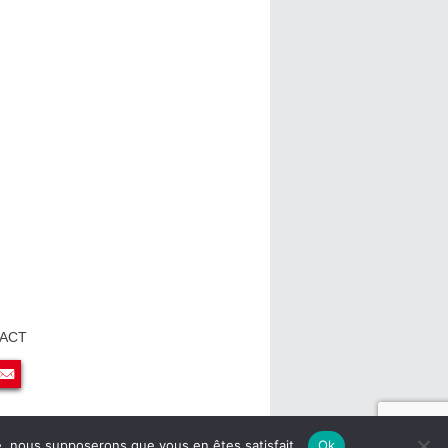
ACT
ite, nous supposerons que vous en êtes satisfait.
Ok