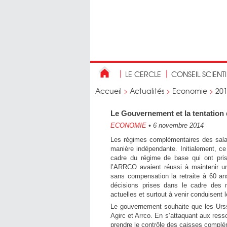
LE CERCLE
CONSEIL SCIENT
Accueil
>
Actualités
>
Economie
>
20
Le Gouvernement et la tentation 
ECONOMIE
•
6 novembre 2014
Les régimes complémentaires des salar
manière indépendante. Initialement, ce
cadre du régime de base qui ont pris 
l’ARRCO avaient réussi à maintenir un
sans compensation la retraite à 60 ans.
décisions prises dans le cadre des n
actuelles et surtout à venir conduisen
Le gouvernement souhaite que les Urss
Agirc et Arrco. En s’attaquant aux res
prendre le contrôle des caisses complé