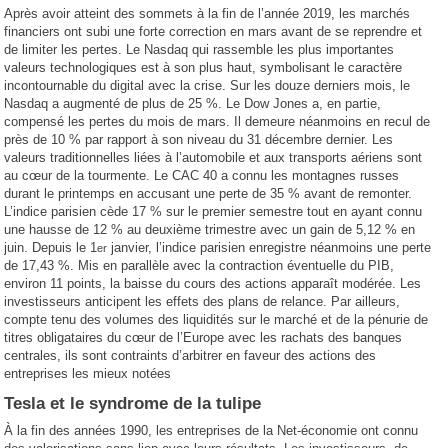
Après avoir atteint des sommets à la fin de l’année 2019, les marchés
financiers ont subi une forte correction en mars avant de se reprendre et
de limiter les pertes. Le Nasdaq qui rassemble les plus importantes
valeurs technologiques est à son plus haut, symbolisant le caractère
incontournable du digital avec la crise. Sur les douze derniers mois, le
Nasdaq a augmenté de plus de 25 %. Le Dow Jones a, en partie,
compensé les pertes du mois de mars. Il demeure néanmoins en recul de
près de 10 % par rapport à son niveau du 31 décembre dernier. Les
valeurs traditionnelles liées à l’automobile et aux transports aériens sont
au cœur de la tourmente. Le CAC 40 a connu les montagnes russes
durant le printemps en accusant une perte de 35 % avant de remonter.
L’indice parisien cède 17 % sur le premier semestre tout en ayant connu
une hausse de 12 % au deuxième trimestre avec un gain de 5,12 % en
juin. Depuis le 1
janvier, l’indice parisien enregistre néanmoins une perte
er
de 17,43 %. Mis en parallèle avec la contraction éventuelle du PIB,
environ 11 points, la baisse du cours des actions apparaît modérée. Les
investisseurs anticipent les effets des plans de relance. Par ailleurs,
compte tenu des volumes des liquidités sur le marché et de la pénurie de
titres obligataires du cœur de l’Europe avec les rachats des banques
centrales, ils sont contraints d’arbitrer en faveur des actions des
entreprises les mieux notées
Tesla et le syndrome de la tulipe
À la fin des années 1990, les entreprises de la Net-économie ont connu