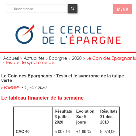
MENU
Accueil
>
Actualités
>
Epargne
>
2020
>
Le Coin des Epargnants
: Tesla et le syndrome de l...
Le Coin des Epargnants : Tesla et le syndrome de la tulipe
verte
EPARGNE
•
4 juillet 2020
Le tableau financier de la semaine
Résultats
Évolution
Résultats
3 juillet
Sur 5
31 déc.
2020
jours
2019
CAC 40
5 007,14
+1,99 %
5 978,06