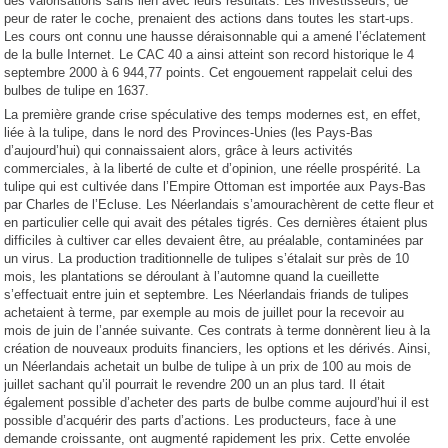
des valorisations sans lien avec leurs résultats. Les investisseurs, de
peur de rater le coche, prenaient des actions dans toutes les start-ups.
Les cours ont connu une hausse déraisonnable qui a amené l’éclatement
de la bulle Internet. Le CAC 40 a ainsi atteint son record historique le 4
septembre 2000 à 6 944,77 points. Cet engouement rappelait celui des
bulbes de tulipe en 1637.
La première grande crise spéculative des temps modernes est, en effet,
liée à la tulipe, dans le nord des Provinces-Unies (les Pays-Bas
d’aujourd’hui) qui connaissaient alors, grâce à leurs activités
commerciales, à la liberté de culte et d’opinion, une réelle prospérité. La
tulipe qui est cultivée dans l’Empire Ottoman est importée aux Pays-Bas
par Charles de l’Ecluse. Les Néerlandais s’amourachèrent de cette fleur et
en particulier celle qui avait des pétales tigrés. Ces dernières étaient plus
difficiles à cultiver car elles devaient être, au préalable, contaminées par
un virus. La production traditionnelle de tulipes s’étalait sur près de 10
mois, les plantations se déroulant à l’automne quand la cueillette
s’effectuait entre juin et septembre. Les Néerlandais friands de tulipes
achetaient à terme, par exemple au mois de juillet pour la recevoir au
mois de juin de l’année suivante. Ces contrats à terme donnèrent lieu à la
création de nouveaux produits financiers, les options et les dérivés. Ainsi,
un Néerlandais achetait un bulbe de tulipe à un prix de 100 au mois de
juillet sachant qu’il pourrait le revendre 200 un an plus tard. Il était
également possible d’acheter des parts de bulbe comme aujourd’hui il est
possible d’acquérir des parts d’actions. Les producteurs, face à une
demande croissante, ont augmenté rapidement les prix. Cette envolée