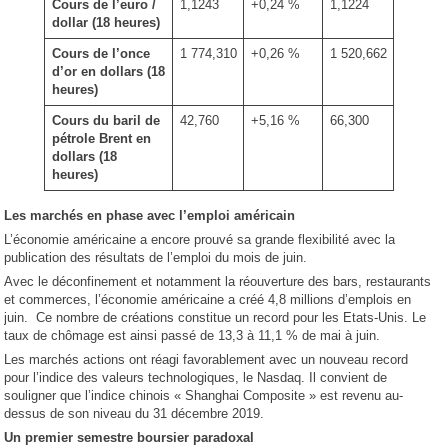
Cours de l’euro /
1,1243
+0,24 %
1,1224
dollar
(18 heures)
Cours de l’once
1 774,310
+0,26 %
1 520,662
d’or en dollars (18
heures)
Cours du baril de
42,760
+5,16 %
66,300
pétrole Brent en
dollars (18
heures)
Les marchés en phase avec l’emploi américain
L’économie américaine a encore prouvé sa grande flexibilité avec la
publication des résultats de l’emploi du mois de juin.
Avec le déconfinement et notamment la réouverture des bars, restaurants
et commerces, l’économie américaine a créé 4,8 millions d’emplois en
juin. Ce nombre de créations constitue un record pour les Etats-Unis. Le
taux de chômage est ainsi passé de 13,3 à 11,1 % de mai à juin.
Les marchés actions ont réagi favorablement avec un nouveau record
pour l’indice des valeurs technologiques, le Nasdaq. Il convient de
souligner que l’indice chinois « Shanghai Composite » est revenu au-
dessus de son niveau du 31 décembre 2019.
Un premier semestre boursier paradoxal