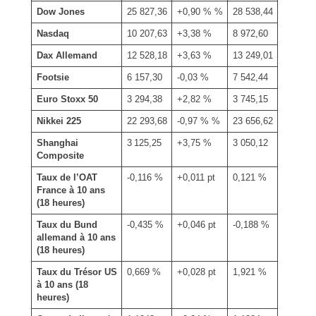
Dow Jones
25 827,36
+0,90 % %
28 538,44
Nasdaq
10 207,63
+3,38 %
8 972,60
Dax Allemand
12 528,18
+3,63 %
13 249,01
Footsie
6 157,30
-0,03 %
7 542,44
Euro Stoxx 50
3 294,38
+2,82 %
3 745,15
Nikkei 225
22 293,68
-0,97 % %
23 656,62
Shanghai
3 125,25
+3,75 %
3 050,12
Composite
Taux de l’OAT
-0,116 %
+0,011 pt
0,121 %
France à 10 ans
(18 heures)
Taux du Bund
-0,435 %
+0,046 pt
-0,188 %
allemand à 10 ans
(18 heures)
Taux du Trésor US
0,669 %
+0,028 pt
1,921 %
à 10 ans (18
heures)