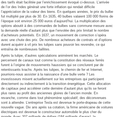
des tarifs était facilitée par l’enrichissement évoqué ci-dessus. L’arrivée
de l’or des Indes générait une forte inflation qui rendait difficile
l’appréciation de la valeur des biens. En quelques années, le prix du bulbe
fut multiplié par plus de 30. En 1635, 40 bulbes valaient 100 000 florins de
l’époque soit environ 25 000 euros d’aujourd’hui. La multiplication des
options aboutit à des commandes de bulbes sans commune mesure avec
la demande réelle d’autant plus que l’envolée des prix limitait le nombre
d’acheteurs potentiels. En 1637, un mouvement de correction s’opéra
avec une chute des prix. De nombreux acheteurs de contrats et d’options
durent acquérir à vil prix les tulipes sans pouvoir les revendre, ce qui
entraîna de nombreuses faillites.
Après la tulipe, d’autres spéculations animèrent les marchés. Le
percement de canaux tout comme la constitution des réseaux ferrés
furent à l’origine de mouvements haussiers qui se conclurent par de
retentissants krachs. Après les tulipes, le chemin de fer et Internet,
pourrions-nous assister à la naissance d’une bulle verte ? Les
investisseurs misent actuellement sur les entreprises qui participent
directement ou indirectement à la transition énergétique. Cette allocation
de capitaux peut accélérer cette dernière d’autant plus qu’ils se feront
plus rares au profit des anciennes gloires de l’ancien monde. En
revanche, comme dans tout phénomène spéculatif, des déconvenues
sont à attendre. L’entreprise Tesla est devenue le porte-drapeau de cette
nouvelle vague. Dix ans après sa cotation, la firme américaine de voitures
électriques est devenue le constructeur automobile le plus cher du
monde. Avec 207 milliards de dollars (184 milliards d’euros), la