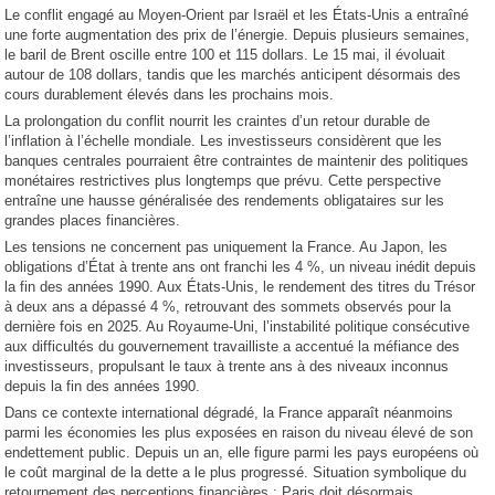
Le conflit engagé au Moyen-Orient par Israël et les États-Unis a entraîné
une forte augmentation des prix de l’énergie. Depuis plusieurs semaines,
le baril de Brent oscille entre 100 et 115 dollars. Le 15 mai, il évoluait
autour de 108 dollars, tandis que les marchés anticipent désormais des
cours durablement élevés dans les prochains mois.
La prolongation du conflit nourrit les craintes d’un retour durable de
l’inflation à l’échelle mondiale. Les investisseurs considèrent que les
banques centrales pourraient être contraintes de maintenir des politiques
monétaires restrictives plus longtemps que prévu. Cette perspective
entraîne une hausse généralisée des rendements obligataires sur les
grandes places financières.
Les tensions ne concernent pas uniquement la France. Au Japon, les
obligations d’État à trente ans ont franchi les 4 %, un niveau inédit depuis
la fin des années 1990. Aux États-Unis, le rendement des titres du Trésor
à deux ans a dépassé 4 %, retrouvant des sommets observés pour la
dernière fois en 2025. Au Royaume-Uni, l’instabilité politique consécutive
aux difficultés du gouvernement travailliste a accentué la méfiance des
investisseurs, propulsant le taux à trente ans à des niveaux inconnus
depuis la fin des années 1990.
Dans ce contexte international dégradé, la France apparaît néanmoins
parmi les économies les plus exposées en raison du niveau élevé de son
endettement public. Depuis un an, elle figure parmi les pays européens où
le coût marginal de la dette a le plus progressé. Situation symbolique du
retournement des perceptions financières : Paris doit désormais