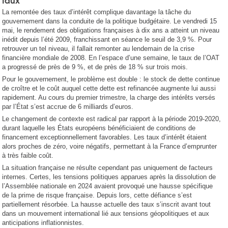
La remontée des taux d’intérêt complique davantage la tâche du
gouvernement dans la conduite de la politique budgétaire. Le vendredi 15
mai, le rendement des obligations françaises à dix ans a atteint un niveau
inédit depuis l’été 2009, franchissant en séance le seuil de 3,9 %. Pour
retrouver un tel niveau, il fallait remonter au lendemain de la crise
financière mondiale de 2008. En l’espace d’une semaine, le taux de l’OAT
a progressé de près de 9 %, et de près de 18 % sur trois mois.
Pour le gouvernement, le problème est double : le stock de dette continue
de croître et le coût auquel cette dette est refinancée augmente lui aussi
rapidement. Au cours du premier trimestre, la charge des intérêts versés
par l’État s’est accrue de 6 milliards d’euros.
Le changement de contexte est radical par rapport à la période 2019-2020,
durant laquelle les États européens bénéficiaient de conditions de
financement exceptionnellement favorables. Les taux d’intérêt étaient
alors proches de zéro, voire négatifs, permettant à la France d’emprunter
à très faible coût.
La situation française ne résulte cependant pas uniquement de facteurs
internes. Certes, les tensions politiques apparues après la dissolution de
l’Assemblée nationale en 2024 avaient provoqué une hausse spécifique
de la prime de risque française. Depuis lors, cette défiance s’est
partiellement résorbée. La hausse actuelle des taux s’inscrit avant tout
dans un mouvement international lié aux tensions géopolitiques et aux
anticipations inflationnistes.