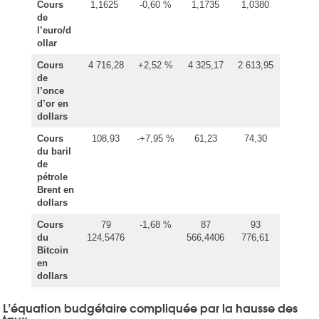
Cours
1,1625
-0,60 %
1,1735
1,0380
de
l’euro/d
ollar
Cours
4 716,28
+2,52 %
4 325,17
2 613,95
de
l’once
d’or en
dollars
Cours
108,93
-+7,95 %
61,23
74,30
du baril
de
pétrole
Brent en
dollars
Cours
79
-1,68 %
87
93
du
124,5476
566,4406
776,61
Bitcoin
en
dollars
L’équation budgétaire compliquée par la hausse des
taux