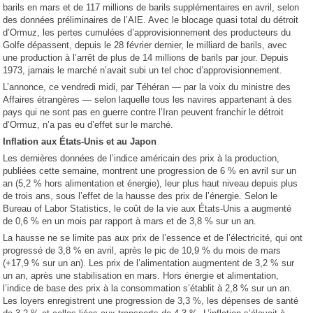
barils en mars et de 117 millions de barils supplémentaires en avril, selon
des données préliminaires de l’AIE. Avec le blocage quasi total du détroit
d’Ormuz, les pertes cumulées d’approvisionnement des producteurs du
Golfe dépassent, depuis le 28 février dernier, le milliard de barils, avec
une production à l’arrêt de plus de 14 millions de barils par jour. Depuis
1973, jamais le marché n’avait subi un tel choc d’approvisionnement.
L’annonce, ce vendredi midi, par Téhéran — par la voix du ministre des
Affaires étrangères — selon laquelle tous les navires appartenant à des
pays qui ne sont pas en guerre contre l’Iran peuvent franchir le détroit
d’Ormuz, n’a pas eu d’effet sur le marché.
Inflation aux États-Unis et au Japon
Les dernières données de l’indice américain des prix à la production,
publiées cette semaine, montrent une progression de 6 % en avril sur un
an (5,2 % hors alimentation et énergie), leur plus haut niveau depuis plus
de trois ans, sous l’effet de la hausse des prix de l’énergie. Selon le
Bureau of Labor Statistics, le coût de la vie aux États-Unis a augmenté
de 0,6 % en un mois par rapport à mars et de 3,8 % sur un an.
La hausse ne se limite pas aux prix de l’essence et de l’électricité, qui ont
progressé de 3,8 % en avril, après le pic de 10,9 % du mois de mars
(+17,9 % sur un an). Les prix de l’alimentation augmentent de 3,2 % sur
un an, après une stabilisation en mars. Hors énergie et alimentation,
l’indice de base des prix à la consommation s’établit à 2,8 % sur un an.
Les loyers enregistrent une progression de 3,3 %, les dépenses de santé