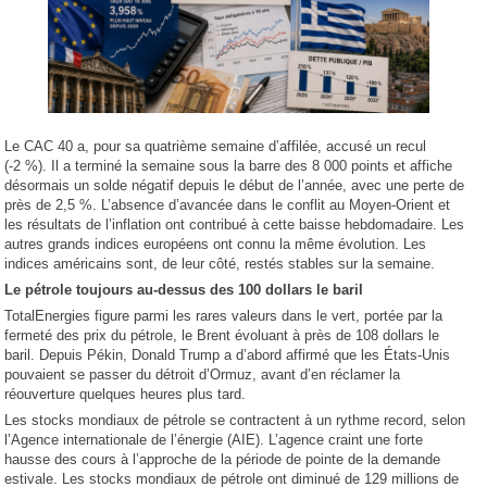
Le CAC 40 a, pour sa quatrième semaine d’affilée, accusé un recul
(-2 %). Il a terminé la semaine sous la barre des 8 000 points et affiche
désormais un solde négatif depuis le début de l’année, avec une perte de
près de 2,5 %. L’absence d’avancée dans le conflit au Moyen-Orient et
les résultats de l’inflation ont contribué à cette baisse hebdomadaire. Les
autres grands indices européens ont connu la même évolution. Les
indices américains sont, de leur côté, restés stables sur la semaine.
Le pétrole toujours au-dessus des 100 dollars le baril
TotalEnergies figure parmi les rares valeurs dans le vert, portée par la
fermeté des prix du pétrole, le Brent évoluant à près de 108 dollars le
baril. Depuis Pékin, Donald Trump a d’abord affirmé que les États-Unis
pouvaient se passer du détroit d’Ormuz, avant d’en réclamer la
réouverture quelques heures plus tard.
Les stocks mondiaux de pétrole se contractent à un rythme record, selon
l’Agence internationale de l’énergie (AIE). L’agence craint une forte
hausse des cours à l’approche de la période de pointe de la demande
estivale. Les stocks mondiaux de pétrole ont diminué de 129 millions de