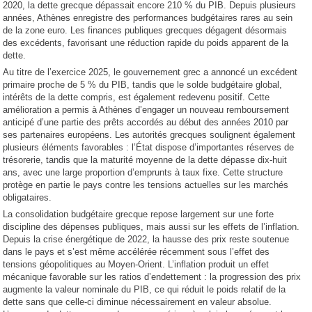
2020, la dette grecque dépassait encore 210 % du PIB. Depuis plusieurs
années, Athènes enregistre des performances budgétaires rares au sein
de la zone euro. Les finances publiques grecques dégagent désormais
des excédents, favorisant une réduction rapide du poids apparent de la
dette.
Au titre de l’exercice 2025, le gouvernement grec a annoncé un excédent
primaire proche de 5 % du PIB, tandis que le solde budgétaire global,
intérêts de la dette compris, est également redevenu positif. Cette
amélioration a permis à Athènes d’engager un nouveau remboursement
anticipé d’une partie des prêts accordés au début des années 2010 par
ses partenaires européens. Les autorités grecques soulignent également
plusieurs éléments favorables : l’État dispose d’importantes réserves de
trésorerie, tandis que la maturité moyenne de la dette dépasse dix-huit
ans, avec une large proportion d’emprunts à taux fixe. Cette structure
protège en partie le pays contre les tensions actuelles sur les marchés
obligataires.
La consolidation budgétaire grecque repose largement sur une forte
discipline des dépenses publiques, mais aussi sur les effets de l’inflation.
Depuis la crise énergétique de 2022, la hausse des prix reste soutenue
dans le pays et s’est même accélérée récemment sous l’effet des
tensions géopolitiques au Moyen-Orient. L’inflation produit un effet
mécanique favorable sur les ratios d’endettement : la progression des prix
augmente la valeur nominale du PIB, ce qui réduit le poids relatif de la
dette sans que celle-ci diminue nécessairement en valeur absolue.