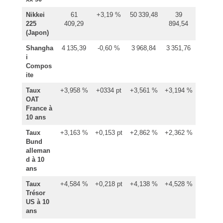
Nikkei
61
+3,19 %
50 339,48
39
225
409,29
894,54
(Japon)
Shangha
4 135,39
-0,60 %
3 968,84
3 351,76
i
Compos
ite
Taux
+3,958 %
+0334 pt
+3,561 %
+3,194 %
OAT
France à
10 ans
Taux
+3,163 %
+0,153 pt
+2,862 %
+2,362 %
Bund
alleman
d à 10
ans
Taux
+4,584 %
+0,218 pt
+4,138 %
+4,528 %
Trésor
US à 10
ans