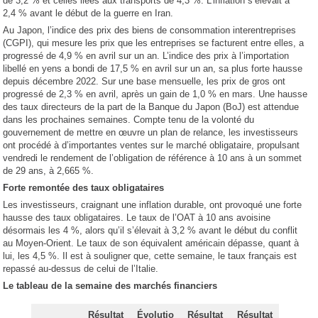
de 3,2 % et celles liées aux transports de 4,3 %. L’inflation s’élevait à
2,4 % avant le début de la guerre en Iran.
Au Japon, l’indice des prix des biens de consommation interentreprises
(CGPI), qui mesure les prix que les entreprises se facturent entre elles, a
progressé de 4,9 % en avril sur un an. L’indice des prix à l’importation
libellé en yens a bondi de 17,5 % en avril sur un an, sa plus forte hausse
depuis décembre 2022. Sur une base mensuelle, les prix de gros ont
progressé de 2,3 % en avril, après un gain de 1,0 % en mars. Une hausse
des taux directeurs de la part de la Banque du Japon (BoJ) est attendue
dans les prochaines semaines. Compte tenu de la volonté du
gouvernement de mettre en œuvre un plan de relance, les investisseurs
ont procédé à d’importantes ventes sur le marché obligataire, propulsant
vendredi le rendement de l’obligation de référence à 10 ans à un sommet
de 29 ans, à 2,665 %.
Forte remontée des taux obligataires
Les investisseurs, craignant une inflation durable, ont provoqué une forte
hausse des taux obligataires. Le taux de l’OAT à 10 ans avoisine
désormais les 4 %, alors qu’il s’élevait à 3,2 % avant le début du conflit
au Moyen-Orient. Le taux de son équivalent américain dépasse, quant à
lui, les 4,5 %. Il est à souligner que, cette semaine, le taux français est
repassé au-dessus de celui de l’Italie.
Le tableau de la semaine des marchés financiers
Résultat
Évolutio
Résultat
Résultat