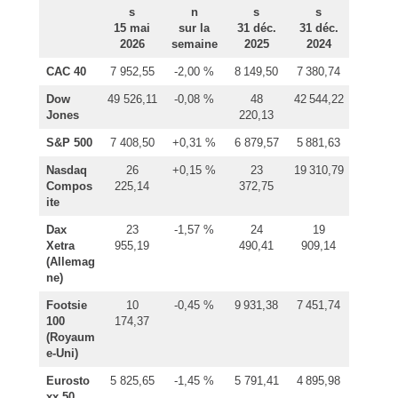
s
n
s
s
15 mai
sur la
31 déc.
31 déc.
2026
semaine
2025
2024
CAC 40
7 952,55
-2,00 %
8 149,50
7 380,74
Dow
49 526,11
-0,08 %
48
42 544,22
Jones
220,13
S&P 500
7 408,50
+0,31 %
6 879,57
5 881,63
Nasdaq
26
+0,15 %
23
19 310,79
Compos
225,14
372,75
ite
Dax
23
-1,57 %
24
19
Xetra
955,19
490,41
909,14
(Allemag
ne)
Footsie
10
-0,45 %
9 931,38
7 451,74
100
174,37
(Royaum
e-Uni)
Eurosto
5 825,65
-1,45 %
5 791,41
4 895,98
xx 50