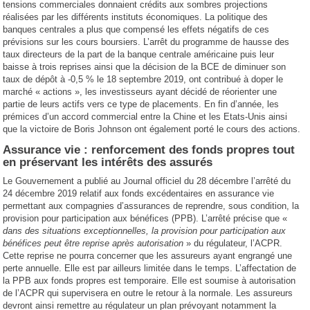
tensions commerciales donnaient crédits aux sombres projections
réalisées par les différents instituts économiques. La politique des
banques centrales a plus que compensé les effets négatifs de ces
prévisions sur les cours boursiers. L’arrêt du programme de hausse des
taux directeurs de la part de la banque centrale américaine puis leur
baisse à trois reprises ainsi que la décision de la BCE de diminuer son
taux de dépôt à -0,5 % le 18 septembre 2019, ont contribué à doper le
marché « actions », les investisseurs ayant décidé de réorienter une
partie de leurs actifs vers ce type de placements. En fin d’année, les
prémices d’un accord commercial entre la Chine et les Etats-Unis ainsi
que la victoire de Boris Johnson ont également porté le cours des actions.
Assurance vie : renforcement des fonds propres tout
en préservant les intérêts des assurés
Le Gouvernement a publié au Journal officiel du 28 décembre l’arrêté du
24 décembre 2019 relatif aux fonds excédentaires en assurance vie
permettant aux compagnies d’assurances de reprendre, sous condition, la
provision pour participation aux bénéfices (PPB). L’arrêté précise que «
dans des situations exceptionnelles, la provision pour participation aux
bénéfices peut être reprise après autorisation
» du régulateur, l’ACPR.
Cette reprise ne pourra concerner que les assureurs ayant engrangé une
perte annuelle. Elle est par ailleurs limitée dans le temps. L’affectation de
la PPB aux fonds propres est temporaire. Elle est soumise à autorisation
de l’ACPR qui supervisera en outre le retour à la normale. Les assureurs
devront ainsi remettre au régulateur un plan prévoyant notamment la