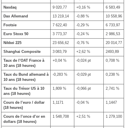
Nasdaq
9 020,77
+0,16 %
6 583,49
Dax Allemand
13 219,14
-0,88 %
10 558,96
Footsie
7 622,40
-0,29 %
6 733,97
Euro Stoxx 50
3 773,37
-0,24 %
2 986,53
Nikkei 225
23 656,62
-0,76 %
20 014,77
Shanghai Composite
3 083,79
+2,62 %
2493,89
Taux de l’OAT France à
+0,04 %
-0,024 pt
0,708 %
10 ans (18 heures)
Taux du Bund allemand à
-0,283 %
-0,029 pt
0,238 %
10 ans
(18 heures)
Taux du Trésor US à 10
1,809 %
-0,066 pt
2,741 %
ans (18 heures)
Cours de l’euro / dollar
1,1171
-0,04 %
1,1447
(18 heures)
Cours de l’once d’or en
1 548,708
+2,51 %
1 279,100
dollars (18 heures)