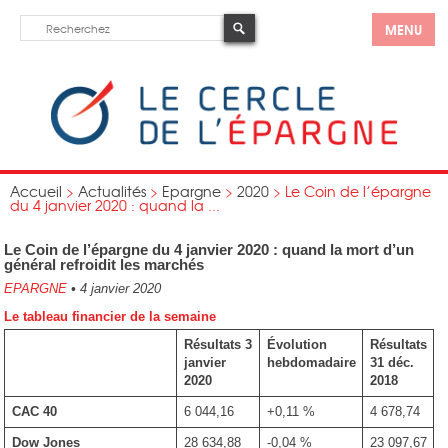
MENU
Accueil
>
Actualités
>
Epargne
>
2020
>
Le Coin de l’épargne
du 4 janvier 2020 : quand la ...
Le Coin de l’épargne du 4 janvier 2020 : quand la mort d’un
général refroidit les marchés
EPARGNE
•
4 janvier 2020
Le tableau financier de la semaine
Résultats
3
Évolution
Résultats
janvier
hebdomadaire
31 déc.
2020
2018
CAC 40
6 044,16
+0,11 %
4 678,74
Dow Jones
28 634,88
-0,04 %
23 097,67