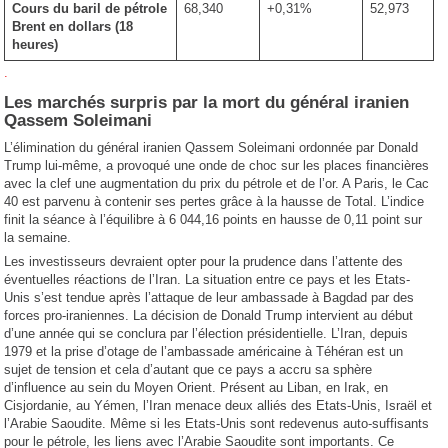
Cours du baril de pétrole
68,340
+0,31%
52,973
Brent en dollars (18
heures)
.
Les marchés surpris par la mort du général iranien
Qassem Soleimani
L’élimination du général iranien Qassem Soleimani ordonnée par Donald
Trump lui-même, a provoqué une onde de choc sur les places financières
avec la clef une augmentation du prix du pétrole et de l’or. A Paris, le Cac
40 est parvenu à contenir ses pertes grâce à la hausse de Total. L’indice
finit la séance à l’équilibre à 6 044,16 points en hausse de 0,11 point sur
la semaine.
Les investisseurs devraient opter pour la prudence dans l’attente des
éventuelles réactions de l’Iran. La situation entre ce pays et les Etats-
Unis s’est tendue après l’attaque de leur ambassade à Bagdad par des
forces pro-iraniennes. La décision de Donald Trump intervient au début
d’une année qui se conclura par l’élection présidentielle. L’Iran, depuis
1979 et la prise d’otage de l’ambassade américaine à Téhéran est un
sujet de tension et cela d’autant que ce pays a accru sa sphère
d’influence au sein du Moyen Orient. Présent au Liban, en Irak, en
Cisjordanie, au Yémen, l’Iran menace deux alliés des Etats-Unis, Israël et
l’Arabie Saoudite. Même si les Etats-Unis sont redevenus auto-suffisants
pour le pétrole, les liens avec l’Arabie Saoudite sont importants. Ce