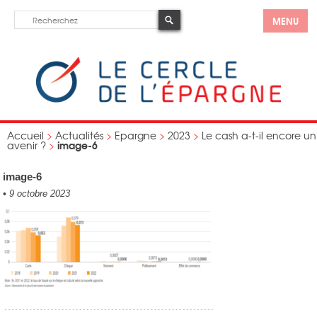
MENU
Accueil
>
Actualités
>
Epargne
>
2023
>
Le cash a-t-il encore un
image-6
avenir ?
>
image-6
•
9 octobre 2023