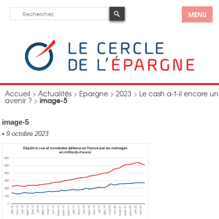
MENU
Accueil
>
Actualités
>
Epargne
>
2023
>
Le cash a-t-il encore un
image-5
avenir ?
>
image-5
•
9 octobre 2023