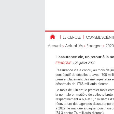
LE CERCLE
CONSEIL SCIENT
Accueil
>
Actualités
>
Epargne
>
2020
L’assurance vie, un retour à la n
EPARGNE
•
23 juillet 2020
L’assurance vie a connu, au mois de ju
consécutif de décollecte avec -700 milli
premier placement des ménages aura enr
désormais de 1766 milliards d’euros.
Le mois de juin est le premier mois co
la normale en matière de collecte brute q
respectivement à 6,4 et 5,7 milliards d’
réouverture des agences d’assurance et 
à 2019, le manque à gagner pour l’assura
(54,3 contre 74 milliards d’euros).