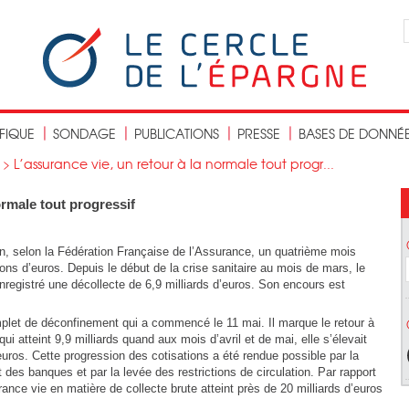
IFIQUE
SONDAGE
PUBLICATIONS
PRESSE
BASES DE DONNÉ
>
L’assurance vie, un retour à la normale tout progr...
ormale tout progressif
in, selon la Fédération Française de l’Assurance, un quatrième mois
ons d’euros. Depuis le début de la crise sanitaire au mois de mars, le
egistré une décollecte de 6,9 milliards d’euros. Son encours est
mplet de déconfinement qui a commencé le 11 mai. Il marque le retour à
ui atteint 9,9 milliards quand aux mois d’avril et de mai, elle s’élevait
euros. Cette progression des cotisations a été rendue possible par la
des banques et par la levée des restrictions de circulation. Par rapport
nce vie en matière de collecte brute atteint près de 20 milliards d’euros