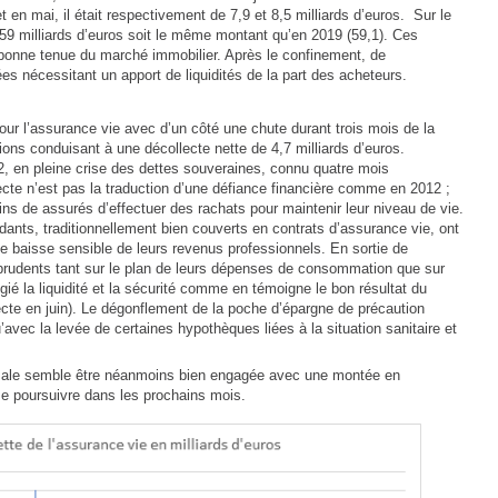
et en mai, il était respectivement de 7,9 et 8,5 milliards d’euros. Sur le
59 milliards d’euros soit le même montant qu’en 2019 (59,1). Ces
 bonne tenue du marché immobilier. Après le confinement, de
es nécessitant un apport de liquidités de la part des acheteurs.
ur l’assurance vie avec d’un côté une chute durant trois mois de la
tions conduisant à une décollecte nette de 4,7 milliards d’euros.
2, en pleine crise des dettes souveraines, connu quatre mois
ecte n’est pas la traduction d’une défiance financière comme en 2012 ;
ains de assurés d’effectuer des rachats pour maintenir leur niveau de vie.
dants, traditionnellement bien couverts en contrats d’assurance vie, ont
ne baisse sensible de leurs revenus professionnels. En sortie de
prudents tant sur le plan de leurs dépenses de consommation que sur
égié la liquidité et la sécurité comme en témoigne le bon résultat du
lecte en juin). Le dégonflement de la poche d’épargne de précaution
u’avec la levée de certaines hypothèques liées à la situation sanitaire et
ormale semble être néanmoins bien engagée avec une montée en
e poursuivre dans les prochains mois.