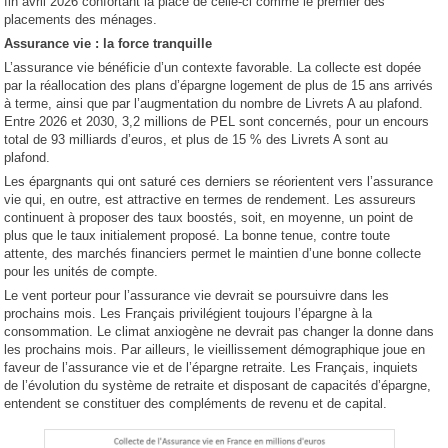
fin avril 2026 confortant la place de celle-ci comme le premier des
placements des ménages.
Assurance vie : la force tranquille
L’assurance vie bénéficie d’un contexte favorable. La collecte est dopée
par la réallocation des plans d’épargne logement de plus de 15 ans arrivés
à terme, ainsi que par l’augmentation du nombre de Livrets A au plafond.
Entre 2026 et 2030, 3,2 millions de PEL sont concernés, pour un encours
total de 93 milliards d’euros, et plus de 15 % des Livrets A sont au
plafond.
Les épargnants qui ont saturé ces derniers se réorientent vers l’assurance
vie qui, en outre, est attractive en termes de rendement. Les assureurs
continuent à proposer des taux boostés, soit, en moyenne, un point de
plus que le taux initialement proposé. La bonne tenue, contre toute
attente, des marchés financiers permet le maintien d’une bonne collecte
pour les unités de compte.
Le vent porteur pour l’assurance vie devrait se poursuivre dans les
prochains mois. Les Français privilégient toujours l’épargne à la
consommation. Le climat anxiogène ne devrait pas changer la donne dans
les prochains mois. Par ailleurs, le vieillissement démographique joue en
faveur de l’assurance vie et de l’épargne retraite. Les Français, inquiets
de l’évolution du système de retraite et disposant de capacités d’épargne,
entendent se constituer des compléments de revenu et de capital.