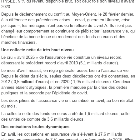
l’INSEE, 9 % du revenu disponible brut, soit deux fois son niveau d’avant
2020.
Depuis le déclenchement du conflit au Moyen-Orient, le 28 février dernier,
à la différence des précédentes crises – covid, guerre en Ukraine, crise
politique –, les ménages n’ont pas eu le réflexe du Livret A. Ils n’ont pas
changé leur comportement et continuent de plébisciter l’assurance vie, qui
bénéficie de la bonne tenue du rendement des fonds en euros et des
marchés financiers.
Une collecte nette de très haut niveau
Le cru « avril 2026 » de l’assurance vie constitue un niveau record,
dépassant le précédent record d’avril 2010 (5,1 milliards d’euros).
Le mois d’avril réussit, en règle générale, assez bien à l’assurance vie.
Depuis le début du siècle, seules deux décollectes ont été constatées, en
2012 (-0,5 milliard d’euros) et en 2020 (-1,95 milliard d’euros). Ces deux
années étaient atypiques, la première marquée par la crise des dettes
publiques et la seconde par l’épidémie de covid.
Les deux piliers de l’assurance vie ont contribué, en avril, au bon résultat
du mois.
La collecte nette des fonds en euros a été de 1,6 milliard d’euros, celle
des unités de compte de 3,6 milliards d’euros.
Des cotisations brutes dynamiques
En avril, les cotisations en assurance vie s’élèvent à 17,6 milliards
d’euros, en progression de 7 % par rapport au même mois de 2025. Elles