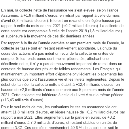
En mai, la collecte nette de l’assurance vie s’est élevée, selon France
Assureurs, à +1,9 milliard d’euros, en retrait par rapport à celle du mois
d’avril (2,2 milliards d’euros). Elle est en revanche en légère hausse par
rapport à celle du mois de mai 2021 (+0,2 milliard d’euros). La collecte de
cette année est comparable à celle de l’année 2019 (1,8 milliard d’euros)
et supérieure à la moyenne de ces dix dernières années.
Par rapport à la fin de l’année dernière et aux premiers mois de l’année, la
collecte se tasse tout en restant relativement abondante. La chute du
cours des actions n’a pas induit un recul de la collecte en unités de
compte. Si les fonds euros sont moins plébiscités, affichant une
décollecte nette, il n’ y a pas de mouvement important de retrait dans un
contexte de hausse des prix et de faibles rendements. Les Français qui
maintiennent un important effort d’épargne privilégient les placements les
plus connus que sont l’assurance vie et les livrets réglementés. Depuis le
début de l’année, la collecte nette s’établit à +12,4 milliards d’euros, en
hausse de +2,8 milliards d’euros comparé aux 5 premiers mois de l’année
2021. Cette collecte est inférieure à celle du Livret A sur la même période
(+15,45 milliards d’euros)
Pour le seul mois de mai, les cotisations brutes en assurance vie ont
atteint 11,8 milliards d’euros, en légère hausse de +0,2 milliard d’euros par
rapport à mai 2021. Elles augmentent sur la partie en euros, de +0,2
milliard d’euros à 7,0 milliards d’euros, et restent stables en unités de
compte (UC). Ces dernières représentent 40,6 % de la collecte, soit le