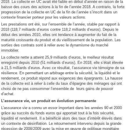
2018. La collecte en UC avait été faible en début d’année en raison de la
baisse des cours des actions à la fin de l’année 2018. A contrario, la forte
progression de la collecte en UC de la fin de l’année s’inscrit dans un
contexte financier porteur pour les valeurs actions.
Les prestations ont été, sur l’ensemble de l’année, stable par rapport à
2018 (118,7 milliards d’euros contre 118,2 milliards d’euros). Depuis le
début des années 2010, elles ont tendance à augmenter du fait de la
maturité croissante du produit et du vieillissement de la population. Les
sorties des contrats sont à relier avec le dynamisme du marché
immobilier.
La collecte nette a atteint 25,9 milliards d’euros, le meilleur résultat
enregistré depuis 2010 (51 milliards d’euros). En 2018, elle s’était élevée
à 21,5 milliards d’euros. Avec ce résultat, l’assurance vie témoigne de sa
résilience. En permettant un arbitrage entre la sécurité, la liquidité et le
rendement, ce produit répond aux exigences des épargnants. La hausse
de la collecte est à relier à celle du taux d’épargne des ménages qui ont
choisi de ne pas consommer l’ensemble de leurs gains de pouvoir
d’achat.
L’assurance vie, un produit en évolution permanente
L’assurance vie a connu un essor important dans les années 90 et 2000
grâce au succès du fonds euros qui apportait tout à la fois sécurité,
liquidité et rendement. Il a bénéficié alors des taux d’intérêt élevés dans
un contexte de désinflation. Le retournement intervenu depuis la grande
récession de 2008/2009 avec la mise en œuvre de politique monétaire