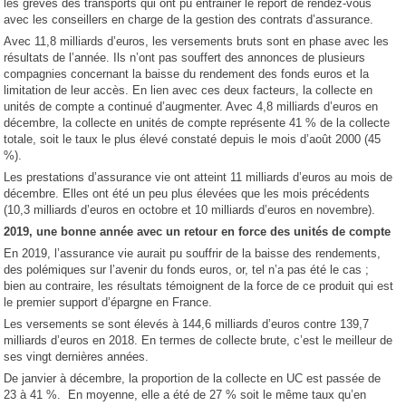
les grèves des transports qui ont pu entrainer le report de rendez-vous
avec les conseillers en charge de la gestion des contrats d’assurance.
Avec 11,8 milliards d’euros, les versements bruts sont en phase avec les
résultats de l’année. Ils n’ont pas souffert des annonces de plusieurs
compagnies concernant la baisse du rendement des fonds euros et la
limitation de leur accès. En lien avec ces deux facteurs, la collecte en
unités de compte a continué d’augmenter. Avec 4,8 milliards d’euros en
décembre, la collecte en unités de compte représente 41 % de la collecte
totale, soit le taux le plus élevé constaté depuis le mois d’août 2000 (45
%).
Les prestations d’assurance vie ont atteint 11 milliards d’euros au mois de
décembre. Elles ont été un peu plus élevées que les mois précédents
(10,3 milliards d’euros en octobre et 10 milliards d’euros en novembre).
2019, une bonne année avec un retour en force des unités de compte
En 2019, l’assurance vie aurait pu souffrir de la baisse des rendements,
des polémiques sur l’avenir du fonds euros, or, tel n’a pas été le cas ;
bien au contraire, les résultats témoignent de la force de ce produit qui est
le premier support d’épargne en France.
Les versements se sont élevés à 144,6 milliards d’euros contre 139,7
milliards d’euros en 2018. En termes de collecte brute, c’est le meilleur de
ses vingt dernières années.
De janvier à décembre, la proportion de la collecte en UC est passée de
23 à 41 %. En moyenne, elle a été de 27 % soit le même taux qu’en