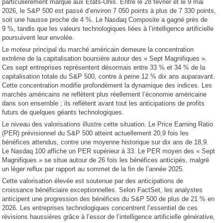
particulièrement marqué aux États-Unis. Entre le 28 février et le 9 mai
2026, le S&P 500 est passé d’environ 7 050 points à plus de 7 330 points,
soit une hausse proche de 4 %. Le Nasdaq Composite a gagné près de
9 %, tandis que les valeurs technologiques liées à l’intelligence artificielle
poursuivent leur envolée.
Le moteur principal du marché américain demeure la concentration
extrême de la capitalisation boursière autour des « Sept Magnifiques ».
Ces sept entreprises représentent désormais entre 33 % et 34 % de la
capitalisation totale du S&P 500, contre à peine 12 % dix ans auparavant.
Cette concentration modifie profondément la dynamique des indices. Les
marchés américains ne reflètent plus réellement l’économie américaine
dans son ensemble ; ils reflètent avant tout les anticipations de profits
futurs de quelques géants technologiques.
Le niveau des valorisations illustre cette situation. Le Price Earning Ratio
(PER) prévisionnel du S&P 500 atteint actuellement 20,9 fois les
bénéfices attendus, contre une moyenne historique sur dix ans de 18,9.
Le Nasdaq 100 affiche un PER supérieur à 33. Le PER moyen des « Sept
Magnifiques » se situe autour de 26 fois les bénéfices anticipés, malgré
un léger reflux par rapport au sommet de la fin de l’année 2025.
Cette valorisation élevée est soutenue par des anticipations de
croissance bénéficiaire exceptionnelles. Selon FactSet, les analystes
anticipent une progression des bénéfices du S&P 500 de plus de 21 % en
2026. Les entreprises technologiques concentrent l’essentiel de ces
révisions haussières grâce à l’essor de l’intelligence artificielle générative,