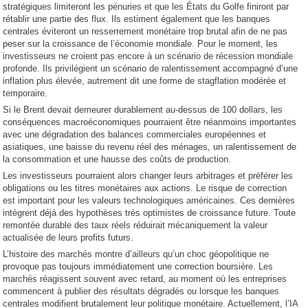
stratégiques limiteront les pénuries et que les États du Golfe finiront par
rétablir une partie des flux. Ils estiment également que les banques
centrales éviteront un resserrement monétaire trop brutal afin de ne pas
peser sur la croissance de l’économie mondiale. Pour le moment, les
investisseurs ne croient pas encore à un scénario de récession mondiale
profonde. Ils privilégient un scénario de ralentissement accompagné d’une
inflation plus élevée, autrement dit une forme de stagflation modérée et
temporaire.
Si le Brent devait demeurer durablement au-dessus de 100 dollars, les
conséquences macroéconomiques pourraient être néanmoins importantes
avec une dégradation des balances commerciales européennes et
asiatiques, une baisse du revenu réel des ménages, un ralentissement de
la consommation et une hausse des coûts de production.
Les investisseurs pourraient alors changer leurs arbitrages et préférer les
obligations ou les titres monétaires aux actions. Le risque de correction
est important pour les valeurs technologiques américaines. Ces dernières
intègrent déjà des hypothèses très optimistes de croissance future. Toute
remontée durable des taux réels réduirait mécaniquement la valeur
actualisée de leurs profits futurs.
L’histoire des marchés montre d’ailleurs qu’un choc géopolitique ne
provoque pas toujours immédiatement une correction boursière. Les
marchés réagissent souvent avec retard, au moment où les entreprises
commencent à publier des résultats dégradés ou lorsque les banques
centrales modifient brutalement leur politique monétaire. Actuellement, l’IA