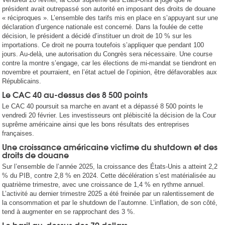
président avait outrepassé son autorité en imposant des droits de douane
« réciproques ». L’ensemble des tarifs mis en place en s’appuyant sur une
déclaration d’urgence nationale est concerné. Dans la foulée de cette
décision, le président a décidé d’instituer un droit de 10 % sur les
importations. Ce droit ne pourra toutefois s’appliquer que pendant 100
jours. Au-delà, une autorisation du Congrès sera nécessaire. Une course
contre la montre s’engage, car les élections de mi-mandat se tiendront en
novembre et pourraient, en l’état actuel de l’opinion, être défavorables aux
Républicains.
Le CAC 40 au-dessus des 8 500 points
Le CAC 40 poursuit sa marche en avant et a dépassé 8 500 points le
vendredi 20 février. Les investisseurs ont plébiscité la décision de la Cour
suprême américaine ainsi que les bons résultats des entreprises
françaises.
Une croissance américaine victime du shutdown et des
droits de douane
Sur l’ensemble de l’année 2025, la croissance des États-Unis a atteint 2,2
% du PIB, contre 2,8 % en 2024. Cette décélération s’est matérialisée au
quatrième trimestre, avec une croissance de 1,4 % en rythme annuel.
L’activité au dernier trimestre 2025 a été freinée par un ralentissement de
la consommation et par le shutdown de l’automne. L’inflation, de son côté,
tend à augmenter en se rapprochant des 3 %.
Le baril au-dessus des 70 dollars