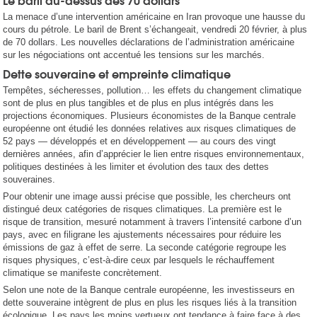
La menace d’une intervention américaine en Iran provoque une hausse du
cours du pétrole. Le baril de Brent s’échangeait, vendredi 20 février, à plus
de 70 dollars. Les nouvelles déclarations de l’administration américaine
sur les négociations ont accentué les tensions sur les marchés.
Dette souveraine et empreinte climatique
Tempêtes, sécheresses, pollution… les effets du changement climatique
sont de plus en plus tangibles et de plus en plus intégrés dans les
projections économiques. Plusieurs économistes de la Banque centrale
européenne ont étudié les données relatives aux risques climatiques de
52 pays — développés et en développement — au cours des vingt
dernières années, afin d’apprécier le lien entre risques environnementaux,
politiques destinées à les limiter et évolution des taux des dettes
souveraines.
Pour obtenir une image aussi précise que possible, les chercheurs ont
distingué deux catégories de risques climatiques. La première est le
risque de transition, mesuré notamment à travers l’intensité carbone d’un
pays, avec en filigrane les ajustements nécessaires pour réduire les
émissions de gaz à effet de serre. La seconde catégorie regroupe les
risques physiques, c’est-à-dire ceux par lesquels le réchauffement
climatique se manifeste concrètement.
Selon une note de la Banque centrale européenne, les investisseurs en
dette souveraine intègrent de plus en plus les risques liés à la transition
écologique. Les pays les moins vertueux ont tendance à faire face à des