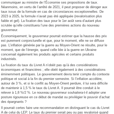
communiquer au ministre de l’Économie ses propositions de taux.
Néanmoins, en vertu de l’arrêté de 2021, il peut proposer de déroger aux
taux issus de la formule en cas de circonstances exceptionnelles. De
2023 à 2025, la formule n’avait pas été appliquée (revalorisation plus
faible et gel). La fixation des taux pour le 1er août sera d’autant plus
scrutée qu’elle constituera l’une des premières actions du nouveau
gouverneur.
Économiquement, le gouverneur pourrait estimer que la hausse des prix
est purement conjoncturelle et que, pour le moment, elle ne se diffuse
pas. L’inflation générée par la guerre au Moyen-Orient ne résulte, pour le
moment, que de l’énergie, quand celle liée à la guerre en Ukraine
concernait également les produits agricoles et certains produits
industriels.
La fixation du taux du Livret A n’obéit pas qu’à des considérations
économiques et financières ; elle obéit également à des considérations
éminemment politiques. Le gouvernement devra tenir compte du contexte
politique et social à la fin du premier semestre. Si l’inflation accélère,
autour de 3 %, et si le conflit au Moyen-Orient perdure, il lui sera difficile
de maintenir à 1,5 % le taux du Livret A. Il pourrait être conduit à le
relever à 1,8 %/2 %. Le nouveau gouverneur souhaitera-t-il adopter une
posture rigoureuse en ce début de mandat ou privilégier le pouvoir d’achat
des épargnants ?
Il pourrait certes faire une recommandation en distinguant le cas du Livret
A de celui du LEP. Le taux du premier serait peu ou pas revalorisé quand