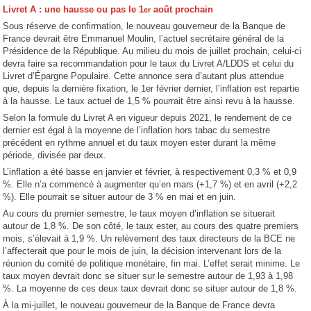
Livret A : une hausse ou pas le 1
août prochain
er
Sous réserve de confirmation, le nouveau gouverneur de la Banque de
France devrait être Emmanuel Moulin, l’actuel secrétaire général de la
Présidence de la République. Au milieu du mois de juillet prochain, celui-ci
devra faire sa recommandation pour le taux du Livret A/LDDS et celui du
Livret d’Épargne Populaire. Cette annonce sera d’autant plus attendue
que, depuis la dernière fixation, le 1er février dernier, l’inflation est repartie
à la hausse. Le taux actuel de 1,5 % pourrait être ainsi revu à la hausse.
Selon la formule du Livret A en vigueur depuis 2021, le rendement de ce
dernier est égal à la moyenne de l’inflation hors tabac du semestre
précédent en rythme annuel et du taux moyen ester durant la même
période, divisée par deux.
L’inflation a été basse en janvier et février, à respectivement 0,3 % et 0,9
%. Elle n’a commencé à augmenter qu’en mars (+1,7 %) et en avril (+2,2
%). Elle pourrait se situer autour de 3 % en mai et en juin.
Au cours du premier semestre, le taux moyen d’inflation se situerait
autour de 1,8 %. De son côté, le taux ester, au cours des quatre premiers
mois, s’élevait à 1,9 %. Un relèvement des taux directeurs de la BCE ne
l’affecterait que pour le mois de juin, la décision intervenant lors de la
réunion du comité de politique monétaire, fin mai. L’effet serait minime. Le
taux moyen devrait donc se situer sur le semestre autour de 1,93 à 1,98
%. La moyenne de ces deux taux devrait donc se situer autour de 1,8 %.
À la mi-juillet, le nouveau gouverneur de la Banque de France devra