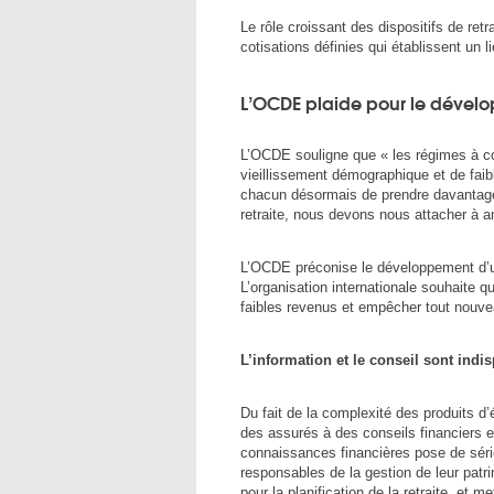
Le rôle croissant des dispositifs de retr
cotisations définies qui établissent un l
L’OCDE plaide pour le dévelo
L’OCDE souligne que « les régimes à cot
vieillissement démographique et de faib
chacun désormais de prendre davantage 
retraite, nous devons nous attacher à am
L’OCDE préconise le développement d’une 
L’organisation internationale souhaite qu
faibles revenus et empêcher tout nouvea
L’information et le conseil sont indi
Du fait de la complexité des produits d’
des assurés à des conseils financiers e
connaissances financières pose de séri
responsables de la gestion de leur patri
pour la planification de la retraite, et 