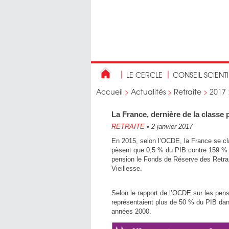
LE CERCLE
CONSEIL SCIENT
Accueil
>
Actualités
>
Retraite
>
2017
La France, dernière de la classe
RETRAITE
•
2 janvier 2017
En 2015, selon l’OCDE, la France se cla
pèsent que 0,5 % du PIB contre 159 % 
pension le Fonds de Réserve des Retrait
Vieillesse.
Selon le rapport de l’OCDE sur les pensi
représentaient plus de 50 % du PIB da
années 2000.