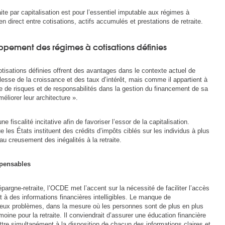
aite par capitalisation est pour l’essentiel imputable aux régimes à
ien direct entre cotisations, actifs accumulés et prestations de retraite.
ppement des régimes à cotisations définies
isations définies offrent des avantages dans le contexte actuel de
lesse de la croissance et des taux d’intérêt, mais comme il appartient à
de risques et de responsabilités dans la gestion du financement de sa
éliorer leur architecture ».
fiscalité incitative afin de favoriser l’essor de la capitalisation.
e les États instituent des crédits d’impôts ciblés sur les individus à plus
u creusement des inégalités à la retraite.
spensables
épargne-retraite, l’OCDE met l’accent sur la nécessité de faciliter l’accès
t à des informations financières intelligibles. Le manque de
eux problèmes, dans la mesure où les personnes sont de plus en plus
moine pour la retraite. Il conviendrait d’assurer une éducation financière
mettre simultanément à la disposition de chacun des informations claires et