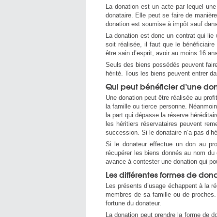
La donation est un acte par lequel une 
donataire. Elle peut se faire de manière
donation est soumise à impôt sauf dans
La donation est donc un contrat qui lie
soit réalisée, il faut que le bénéficiair
être sain d’esprit, avoir au moins 16 an
Seuls des biens possédés peuvent faire l
hérité. Tous les biens peuvent entrer d
Qui peut bénéficier d’une do
Une donation peut être réalisée au profi
la famille ou tierce personne. Néanmoin
la part qui dépasse la réserve héréditair
les héritiers réservataires peuvent re
succession. Si le donataire n’a pas d’hér
Si le donateur effectue un don au pr
récupérer les biens donnés au nom du dr
avance à contester une donation qui pour
Les différentes formes de don
Les présents d’usage échappent à la rég
membres de sa famille ou de proches. C
fortune du donateur.
La donation peut prendre la forme de do