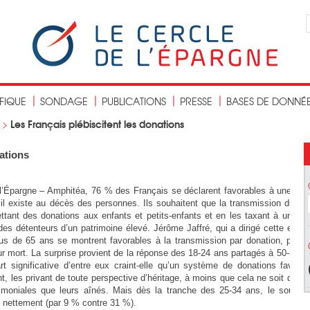
IFIQUE
SONDAGE
PUBLICATIONS
PRESSE
BASES DE DONNÉ
Les Français plébiscitent les donations
>
nations
 l’Épargne – Amphitéa, 76 % des Français se déclarent favorables à une rem
’il existe au décès des personnes. Ils souhaitent que la transmission du viv
tant des donations aux enfants et petits-enfants et en les taxant à un niv
des détenteurs d’un patrimoine élevé. Jérôme Jaffré, qui a dirigé cette enquê
us de 65 ans se montrent favorables à la transmission par donation, préfér
eur mort. La surprise provient de la réponse des 18-24 ans partagés à 50-50 en
rt significative d’entre eux craint-elle qu’un système de donations favoris
t, les privant de toute perspective d’héritage, à moins que cela ne soit dû à 
rimoniales que leurs aînés. Mais dès la tranche des 25-34 ans, le soutien
 nettement (par 9 % contre 31 %).