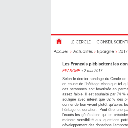
LE CERCLE
CONSEIL SCIENT
Accueil
>
Actualités
>
Epargne
>
2017
Les Français plébiscitent les do
EPARGNE
•
2 mai 2017
Selon le dernier sondage du Cercle de
en cause de l’héritage classique tel qu
des personnes soit favorisée en permet
assez faible. Il est souhaité par 74 % 
souligne avec intérêt que 82 % des pl
donner de leur vivant plutôt qu’après l
héritage et donation. Peut-être une pa
l’excès les générations qui les précèden
moindre sensibilité aux questions pat
développement des donations l’emporte