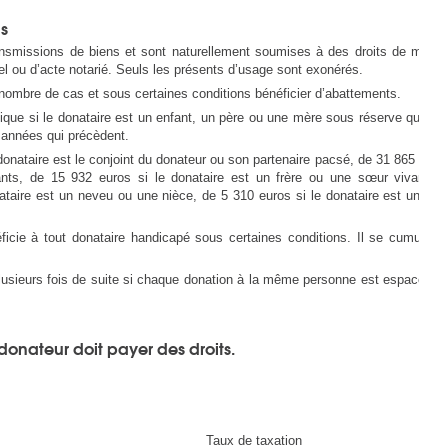
ns
nsmissions de biens et sont naturellement soumises à des droits de mutati
l ou d’acte notarié. Seuls les présents d’usage sont exonérés.
nombre de cas et sous certaines conditions bénéficier d’abattements.
que si le donataire est un enfant, un père ou une mère sous réserve qu’auc
5 années qui précèdent.
donataire est le conjoint du donateur ou son partenaire pacsé, de 31 865 euros
ants, de 15 932 euros si le donataire est un frère ou une sœur vivant(e)
nataire est un neveu ou une nièce, de 5 310 euros si le donataire est un de 
cie à tout donataire handicapé sous certaines conditions. Il se cumule a
usieurs fois de suite si chaque donation à la même personne est espacée de
onateur doit payer des droits.
Taux de taxation