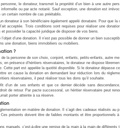
personne, le donateur, transmet la propriété d’un bien à une autre personne,
 informelle ou par acte notarié. Sauf exception, une donation est irrévocable.
 un certain nombre de cas préétablis.
 un donateur à son bénéficiaire également appelé donataire. Pour que la donat
e l’ait acceptée. Trois conditions sont requises pour réaliser une donation. Il 
s et posséder la capacité juridique de disposer de vos biens.
’objet d’une donation. Il n’est pas possible de donner un bien susceptible d’ê
ans une donation, biens immobiliers ou mobiliers.
nation ?
t de la personne de son choix, conjoint, enfants, petits-enfants, autre membre
s, en présence d’héritiers réservataires, le donateur ne dispose librement que
e. Cette part est appelée la quotité disponible. Si le donateur dépasse cette p
mettre en cause la donation en demandant leur réduction lors du règlement de
itiers réservataires, il peut réaliser tous les dons qu’il souhaite.
ofit d’un de ses enfants et que ce dernier décède sans descendance, il p
oit de retour. Par pacte successoral, un héritier réservataire peut renoncer 
rait porter atteinte à sa réserve.
ation
lementation en matière de donation. Il s’agit des cadeaux réalisés au profit 
es présents doivent être de faibles montants et être proportionnels à l’état
ns manuels, c’est-à-dire une remise de la main à la main de différents types