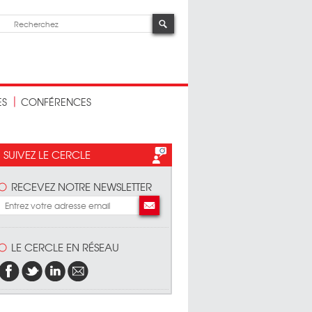
ES
CONFÉRENCES
SUIVEZ LE CERCLE
RECEVEZ NOTRE NEWSLETTER
ise
ant
eau
te,
ant
LE CERCLE EN RÉSEAU
tre
e à
une
 au