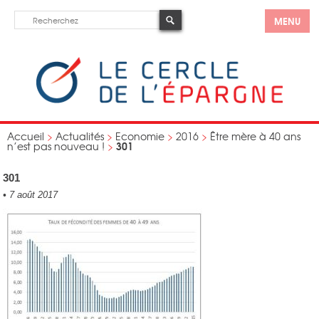
MENU
Accueil
>
Actualités
>
Economie
>
2016
>
Être mère à 40 ans
301
n’est pas nouveau !
>
301
•
7 août 2017