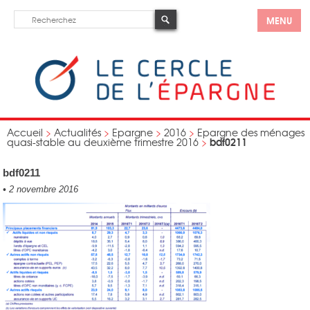
MENU
Accueil
>
Actualités
>
Epargne
>
2016
>
Epargne des ménages
bdf0211
quasi-stable au deuxième trimestre 2016
>
bdf0211
•
2 novembre 2016