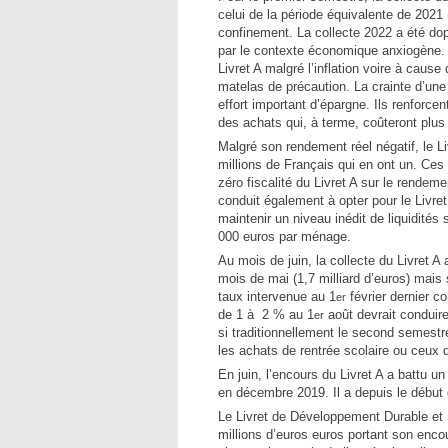
celui de la période équivalente de 2021 
confinement. La collecte 2022 a été dop
par le contexte économique anxiogène. L
Livret A malgré l’inflation voire à cause 
matelas de précaution. La crainte d’une
effort important d’épargne. Ils renforcen
des achats qui, à terme, coûteront plus
Malgré son rendement réel négatif, le L
millions de Français qui en ont un. Ces d
zéro fiscalité du Livret A sur le rende
conduit également à opter pour le Livre
maintenir un niveau inédit de liquidités
000 euros par ménage.
Au mois de juin, la collecte du Livret A 
mois de mai (1,7 milliard d’euros) mais 
taux intervenue au 1
février dernier c
er
de 1 à 2 % au 1
août devrait conduire
er
si traditionnellement le second semestr
les achats de rentrée scolaire ou ceux d
En juin, l’encours du Livret A a battu u
en décembre 2019. Il a depuis le début 
Le Livret de Développement Durable et S
millions d’euros euros portant son enco