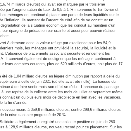
(16,74 milliards d’euros) qui avait été marquée par le troisième
ée par l’augmentation du taux de 0,5 à 1 % intervenue le 1
février et
er
es ménages ont continué à placer une partie de leurs liquidités sur le
de l’inflation. Ils mettent de l’argent de côté afin de se constituer un
 dégradation de la situation économique les conduit au maintien d’un
t leur épargne de précaution par crainte et aussi pour pouvoir réaliser
 chers.
ivret A demeure donc la valeur refuge par excellence pour les 54,9
erniers mois, les ménages ont privilégié la sécurité, la liquidité et le
ment. L’absence de placements associant sécurité et rendement les
t A. Il convient également de souligner que les ménages continuent à
 sur leurs comptes courants, plus de 520 milliards d’euros, soit plus de 17
a été de 1,04 milliard d’euros en légère diminution par rapport à celle du
supérieure à celle de juin 2021 (où elle avait été nulle). La hausse du
ontinue à se faire sentir mais son effet se réduit. L’annonce du passage
 à une reprise de la collecte entre les mois de juillet et septembre même
e connaît un ou plusieurs mois de décollecte en lien avec les vacances,
e la fin d’année.
n nouveau record à 359,8 milliards d’euros, contre 298,6 milliards d’euros
de la crise sanitaire progressé de 20 %.
olidaire a également enregistré une collecte positive en juin de 250
urs à 128,9 milliards d’euros, nouveau record pour ce placement. Sur les