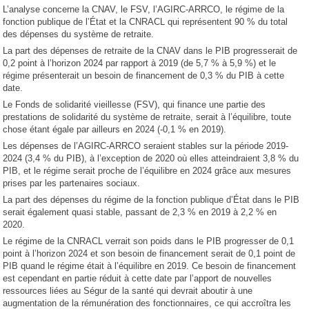
L’analyse concerne la CNAV, le FSV, l’AGIRC-ARRCO, le régime de la
fonction publique de l’État et la CNRACL qui représentent 90 % du total
des dépenses du système de retraite.
La part des dépenses de retraite de la CNAV dans le PIB progresserait de
0,2 point à l’horizon 2024 par rapport à 2019 (de 5,7 % à 5,9 %) et le
régime présenterait un besoin de financement de 0,3 % du PIB à cette
date.
Le Fonds de solidarité vieillesse (FSV), qui finance une partie des
prestations de solidarité du système de retraite, serait à l’équilibre, toute
chose étant égale par ailleurs en 2024 (-0,1 % en 2019).
Les dépenses de l’AGIRC-ARRCO seraient stables sur la période 2019-
2024 (3,4 % du PIB), à l’exception de 2020 où elles atteindraient 3,8 % du
PIB, et le régime serait proche de l’équilibre en 2024 grâce aux mesures
prises par les partenaires sociaux.
La part des dépenses du régime de la fonction publique d’État dans le PIB
serait également quasi stable, passant de 2,3 % en 2019 à 2,2 % en
2020.
Le régime de la CNRACL verrait son poids dans le PIB progresser de 0,1
point à l’horizon 2024 et son besoin de financement serait de 0,1 point de
PIB quand le régime était à l’équilibre en 2019. Ce besoin de financement
est cependant en partie réduit à cette date par l’apport de nouvelles
ressources liées au Ségur de la santé qui devrait aboutir à une
augmentation de la rémunération des fonctionnaires, ce qui accroîtra les