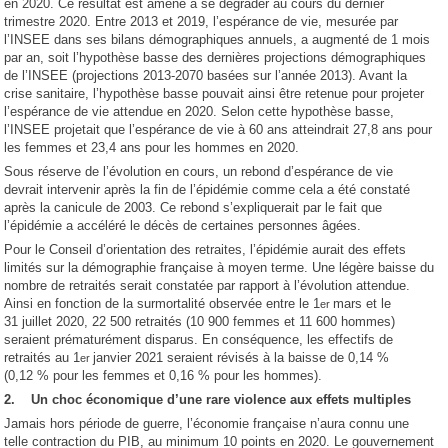
en 2020. Ce résultat est amené à se dégrader au cours du dernier
trimestre 2020. Entre 2013 et 2019, l’espérance de vie, mesurée par
l’INSEE dans ses bilans démographiques annuels, a augmenté de 1 mois
par an, soit l’hypothèse basse des dernières projections démographiques
de l’INSEE (projections 2013-2070 basées sur l’année 2013). Avant la
crise sanitaire, l’hypothèse basse pouvait ainsi être retenue pour projeter
l’espérance de vie attendue en 2020. Selon cette hypothèse basse,
l’INSEE projetait que l’espérance de vie à 60 ans atteindrait 27,8 ans pour
les femmes et 23,4 ans pour les hommes en 2020.
Sous réserve de l’évolution en cours, un rebond d’espérance de vie
devrait intervenir après la fin de l’épidémie comme cela a été constaté
après la canicule de 2003. Ce rebond s’expliquerait par le fait que
l’épidémie a accéléré le décès de certaines personnes âgées.
Pour le Conseil d’orientation des retraites, l’épidémie aurait des effets
limités sur la démographie française à moyen terme. Une légère baisse du
nombre de retraités serait constatée par rapport à l’évolution attendue.
Ainsi en fonction de la surmortalité observée entre le 1
mars et le
er
31 juillet 2020, 22 500 retraités (10 900 femmes et 11 600 hommes)
seraient prématurément disparus. En conséquence, les effectifs de
retraités au 1
janvier 2021 seraient révisés à la baisse de 0,14 %
er
(0,12 % pour les femmes et 0,16 % pour les hommes).
2. Un choc économique d’une rare violence aux effets multiples
Jamais hors période de guerre, l’économie française n’aura connu une
telle contraction du PIB, au minimum 10 points en 2020. Le gouvernement