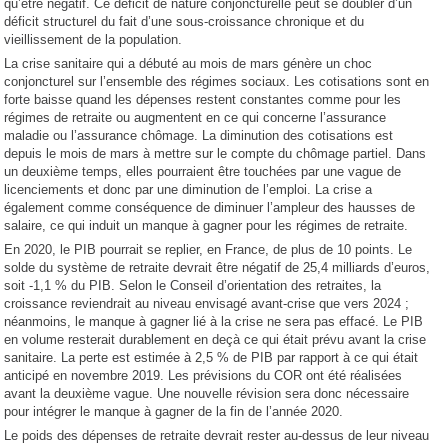
qu’être négatif. Ce déficit de nature conjoncturelle peut se doubler d’un
déficit structurel du fait d’une sous-croissance chronique et du
vieillissement de la population.
La crise sanitaire qui a débuté au mois de mars génère un choc
conjoncturel sur l’ensemble des régimes sociaux. Les cotisations sont en
forte baisse quand les dépenses restent constantes comme pour les
régimes de retraite ou augmentent en ce qui concerne l’assurance
maladie ou l’assurance chômage. La diminution des cotisations est
depuis le mois de mars à mettre sur le compte du chômage partiel. Dans
un deuxième temps, elles pourraient être touchées par une vague de
licenciements et donc par une diminution de l’emploi. La crise a
également comme conséquence de diminuer l’ampleur des hausses de
salaire, ce qui induit un manque à gagner pour les régimes de retraite.
En 2020, le PIB pourrait se replier, en France, de plus de 10 points. Le
solde du système de retraite devrait être négatif de 25,4 milliards d’euros,
soit -1,1 % du PIB. Selon le Conseil d’orientation des retraites, la
croissance reviendrait au niveau envisagé avant-crise que vers 2024 ;
néanmoins, le manque à gagner lié à la crise ne sera pas effacé. Le PIB
en volume resterait durablement en deçà ce qui était prévu avant la crise
sanitaire. La perte est estimée à 2,5 % de PIB par rapport à ce qui était
anticipé en novembre 2019. Les prévisions du COR ont été réalisées
avant la deuxième vague. Une nouvelle révision sera donc nécessaire
pour intégrer le manque à gagner de la fin de l’année 2020.
Le poids des dépenses de retraite devrait rester au-dessus de leur niveau