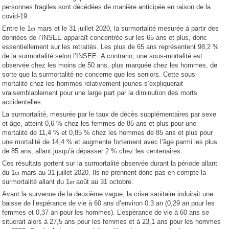
personnes fragiles sont décédées de manière anticipée en raison de la
covid-19.
Entre le 1
mars et le 31 juillet 2020, la surmortalité mesurée à partir des
er
données de l’INSEE apparaît concentrée sur les 65 ans et plus, donc
essentiellement sur les retraités. Les plus de 65 ans représentent 98,2 %
de la surmortalité selon l’INSEE. A contrario, une sous-mortalité est
observée chez les moins de 50 ans, plus marquée chez les hommes, de
sorte que la surmortalité ne concerne que les seniors. Cette sous-
mortalité chez les hommes relativement jeunes s’expliquerait
vraisemblablement pour une large part par la diminution des morts
accidentelles.
La surmortalité, mesurée par le taux de décès supplémentaires par sexe
et âge, atteint 0,6 % chez les femmes de 85 ans et plus pour une
mortalité de 11,4 % et 0,85 % chez les hommes de 85 ans et plus pour
une mortalité de 14,4 % et augmente fortement avec l’âge parmi les plus
de 85 ans, allant jusqu’à dépasser 2 % chez les centenaires.
Ces résultats portent sur la surmortalité observée durant la période allant
du 1
mars au 31 juillet 2020. Ils ne prennent donc pas en compte la
er
surmortalité allant du 1
août au 31 octobre.
er
Avant la survenue de la deuxième vague, la crise sanitaire induirait une
baisse de l’espérance de vie à 60 ans d’environ 0,3 an (0,29 an pour les
femmes et 0,37 an pour les hommes). L’espérance de vie à 60 ans se
situerait alors à 27,5 ans pour les femmes et à 23,1 ans pour les hommes