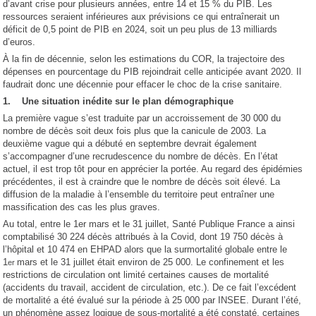
d’avant crise pour plusieurs années, entre 14 et 15 % du PIB. Les
ressources seraient inférieures aux prévisions ce qui entraînerait un
déficit de 0,5 point de PIB en 2024, soit un peu plus de 13 milliards
d’euros.
À la fin de décennie, selon les estimations du COR, la trajectoire des
dépenses en pourcentage du PIB rejoindrait celle anticipée avant 2020. Il
faudrait donc une décennie pour effacer le choc de la crise sanitaire.
1. Une situation inédite sur le plan démographique
La première vague s’est traduite par un accroissement de 30 000 du
nombre de décès soit deux fois plus que la canicule de 2003. La
deuxième vague qui a débuté en septembre devrait également
s’accompagner d’une recrudescence du nombre de décès. En l’état
actuel, il est trop tôt pour en apprécier la portée. Au regard des épidémies
précédentes, il est à craindre que le nombre de décès soit élevé. La
diffusion de la maladie à l’ensemble du territoire peut entraîner une
massification des cas les plus graves.
Au total, entre le 1er mars et le 31 juillet, Santé Publique France a ainsi
comptabilisé 30 224 décès attribués à la Covid, dont 19 750 décès à
l’hôpital et 10 474 en EHPAD alors que la surmortalité globale entre le
1
mars et le 31 juillet était environ de 25 000. Le confinement et les
er
restrictions de circulation ont limité certaines causes de mortalité
(accidents du travail, accident de circulation, etc.). De ce fait l’excédent
de mortalité a été évalué sur la période à 25 000 par INSEE. Durant l’été,
un phénomène assez logique de sous-mortalité a été constaté, certaines