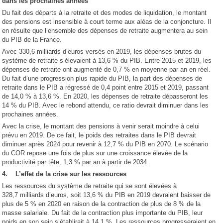
dans les prochaines années
Du fait des départs à la retraite et des modes de liquidation, le montant
des pensions est insensible à court terme aux aléas de la conjoncture. Il
en résulte que l’ensemble des dépenses de retraite augmentera au sein
du PIB de la France.
Avec 330,6 milliards d’euros versés en 2019, les dépenses brutes du
système de retraite s’élevaient à 13,6 % du PIB. Entre 2015 et 2019, les
dépenses de retraite ont augmenté de 0,7 % en moyenne par an en réel.
Du fait d’une progression plus rapide du PIB, la part des dépenses de
retraite dans le PIB a régressé de 0,4 point entre 2015 et 2019, passant
de 14,0 % à 13,6 %. En 2020, les dépenses de retraite dépasseront les
14 % du PIB. Avec le rebond attendu, ce ratio devrait diminuer dans les
prochaines années.
Avec la crise, le montant des pensions à venir serait moindre à celui
prévu en 2019. De ce fait, le poids des retraites dans le PIB devrait
diminuer après 2024 pour revenir à 12,7 % du PIB en 2070. Le scénario
du COR repose une fois de plus sur une croissance élevée de la
productivité par tête, 1,3 % par an à partir de 2034.
4. L’effet de la crise sur les ressources
Les ressources du système de retraite qui se sont élevées à
328,7 milliards d’euros, soit 13,6 % du PIB en 2019 devraient baisser de
plus de 5 % en 2020 en raison de la contraction de plus de 8 % de la
masse salariale. Du fait de la contraction plus importante du PIB, leur
poids en son sein s’établirait à 14,1 %. Les ressources progresseraient en