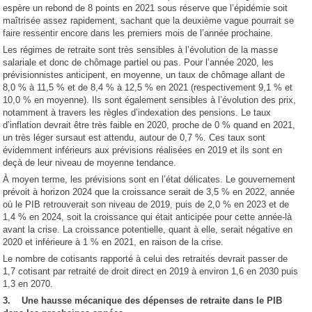
espère un rebond de 8 points en 2021 sous réserve que l’épidémie soit
maîtrisée assez rapidement, sachant que la deuxième vague pourrait se
faire ressentir encore dans les premiers mois de l’année prochaine.
Les régimes de retraite sont très sensibles à l’évolution de la masse
salariale et donc de chômage partiel ou pas. Pour l’année 2020, les
prévisionnistes anticipent, en moyenne, un taux de chômage allant de
8,0 % à 11,5 % et de 8,4 % à 12,5 % en 2021 (respectivement 9,1 % et
10,0 % en moyenne). Ils sont également sensibles à l’évolution des prix,
notamment à travers les règles d’indexation des pensions. Le taux
d’inflation devrait être très faible en 2020, proche de 0 % quand en 2021,
un très léger sursaut est attendu, autour de 0,7 %. Ces taux sont
évidemment inférieurs aux prévisions réalisées en 2019 et ils sont en
deçà de leur niveau de moyenne tendance.
À moyen terme, les prévisions sont en l’état délicates. Le gouvernement
prévoit à horizon 2024 que la croissance serait de 3,5 % en 2022, année
où le PIB retrouverait son niveau de 2019, puis de 2,0 % en 2023 et de
1,4 % en 2024, soit la croissance qui était anticipée pour cette année-là
avant la crise. La croissance potentielle, quant à elle, serait négative en
2020 et inférieure à 1 % en 2021, en raison de la crise.
Le nombre de cotisants rapporté à celui des retraités devrait passer de
1,7 cotisant par retraité de droit direct en 2019 à environ 1,6 en 2030 puis
1,3 en 2070.
3. Une hausse mécanique des dépenses de retraite dans le PIB