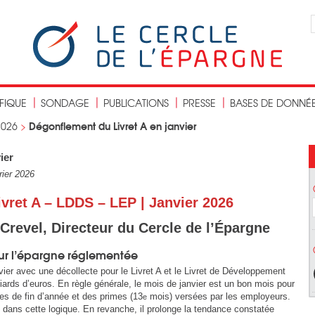
IFIQUE
SONDAGE
PUBLICATIONS
PRESSE
BASES DE DONNÉ
Dégonflement du Livret A en janvier
2026
>
ier
rier 2026
ivret A – LDDS – LEP | Janvier 2026
Crevel, Directeur du Cercle de l’Épargne
ur l’épargne réglementée
vier avec une décollecte pour le Livret A et le Livret de Développement
iards d’euros. En règle générale, le mois de janvier est un bon mois pour
nes de fin d’année et des primes (13
mois) versées par les employeurs.
e
s dans cette logique. En revanche, il prolonge la tendance constatée