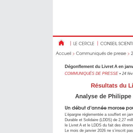
LE CERCLE
CONSEIL SCIENT
Accueil
>
Communiqués de presse
>
Dégonflement du Livret A en janv
COMMUNIQUÉS DE PRESSE
•
24 fév
Résultats du L
Analyse de Philippe 
Un début d’année morose po
L’épargne réglementée a souffert en jan
Durable et Solidaire (LDDS) de 2,27 mill
le Livret A et le LDDS du fait des étren
Le mois de janvier 2026 ne s’inscrit pa