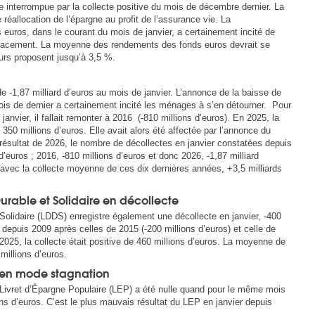
 interrompue par la collecte positive du mois de décembre dernier. La
 réallocation de l’épargne au profit de l’assurance vie. La
uros, dans le courant du mois de janvier, a certainement incité de
lacement. La moyenne des rendements des fonds euros devrait se
urs proposent jusqu’à 3,5 %.
de -1,87 milliard d’euros au mois de janvier. L’annonce de la baisse de
ois de dernier a certainement incité les ménages à s’en détourner. Pour
janvier, il fallait remonter à 2016 (-810 millions d’euros). En 2025, la
 350 millions d’euros. Elle avait alors été affectée par l’annonce du
résultat de 2026, le nombre de décollectes en janvier constatées depuis
d’euros ; 2016, -810 millions d’euros et donc 2026, -1,87 milliard
 avec la collecte moyenne de ces dix dernières années, +3,5 milliards
urable et Solidaire en décollecte
olidaire (LDDS) enregistre également une décollecte en janvier, -400
me depuis 2009 après celles de 2015 (-200 millions d’euros) et celle de
 2025, la collecte était positive de 460 millions d’euros. La moyenne de
millions d’euros.
e en mode stagnation
 Livret d’Épargne Populaire (LEP) a été nulle quand pour le même mois
ions d’euros. C’est le plus mauvais résultat du LEP en janvier depuis