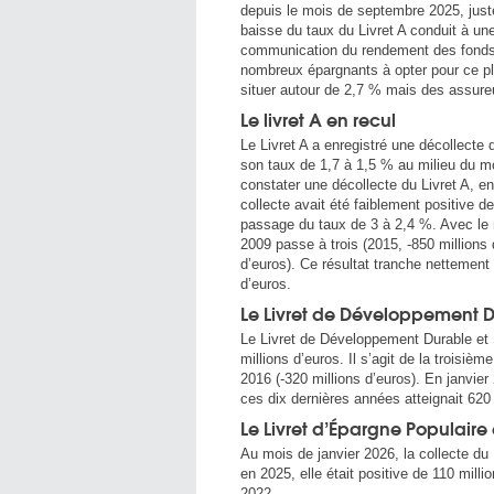
depuis le mois de septembre 2025, juste
baisse du taux du Livret A conduit à une
communication du rendement des fonds e
nombreux épargnants à opter pour ce p
situer autour de 2,7 % mais des assure
Le livret A en recul
Le Livret A a enregistré une décollecte 
son taux de 1,7 à 1,5 % au milieu du m
constater une décollecte du Livret A, en 
collecte avait été faiblement positive de
passage du taux de 3 à 2,4 %. Avec le 
2009 passe à trois (2015, -850 millions 
d’euros). Ce résultat tranche nettement
d’euros.
Le Livret de Développement D
Le Livret de Développement Durable et S
millions d’euros. Il s’agit de la troisiè
2016 (-320 millions d’euros). En janvier
ces dix dernières années atteignait 620 
Le Livret d’Épargne Populair
Au mois de janvier 2026, la collecte du
en 2025, elle était positive de 110 mill
2022.