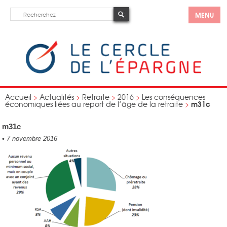
MENU
Accueil
>
Actualités
>
Retraite
>
2016
>
Les conséquences
m31c
économiques liées au report de l’âge de la retraite
>
m31c
•
7 novembre 2016