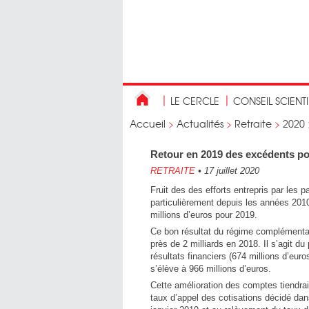
LE CERCLE
CONSEIL SCIENT
Accueil
>
Actualités
>
Retraite
>
2020
Retour en 2019 des excédents 
RETRAITE
•
17 juillet 2020
Fruit des des efforts entrepris par les
particulièrement depuis les années 20
millions d’euros pour 2019.
Ce bon résultat du régime complémentaire 
près de 2 milliards en 2018. Il s’agit d
résultats financiers (674 millions d’euros
s’élève à 966 millions d’euros.
Cette amélioration des comptes tiendrait
taux d’appel des cotisations décidé dan