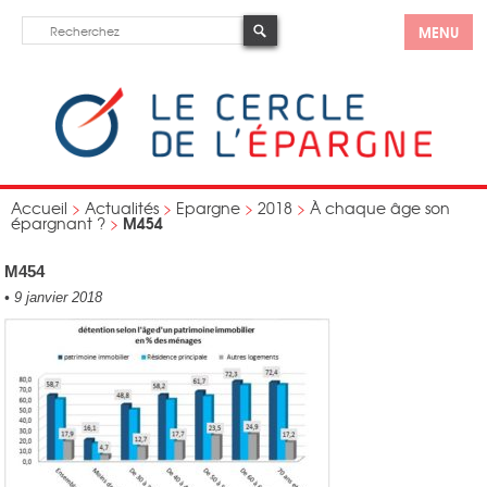
MENU
Accueil
>
Actualités
>
Epargne
>
2018
>
À chaque âge son
M454
épargnant ?
>
M454
•
9 janvier 2018