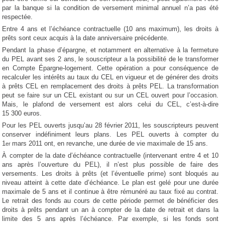
par la banque si la condition de versement minimal annuel n’a pas été
respectée.
Entre 4 ans et l’échéance contractuelle (10 ans maximum), les droits à
prêts sont ceux acquis à la date anniversaire précédente.
Pendant la phase d’épargne, et notamment en alternative à la fermeture
du PEL avant ses 2 ans, le souscripteur a la possibilité de le transformer
en Compte Épargne-logement. Cette opération a pour conséquence de
recalculer les intérêts au taux du CEL en vigueur et de générer des droits
à prêts CEL en remplacement des droits à prêts PEL. La transformation
peut se faire sur un CEL existant ou sur un CEL ouvert pour l’occasion.
Mais, le plafond de versement est alors celui du CEL, c’est-à-dire
15 300 euros.
Pour les PEL ouverts jusqu’au 28 février 2011, les souscripteurs peuvent
conserver indéfiniment leurs plans. Les PEL ouverts à compter du
1
mars 2011 ont, en revanche, une durée de vie maximale de 15 ans.
er
À compter de la date d’échéance contractuelle (intervenant entre 4 et 10
ans après l’ouverture du PEL), il n’est plus possible de faire des
versements. Les droits à prêts (et l’éventuelle prime) sont bloqués au
niveau atteint à cette date d’échéance. Le plan est gelé pour une durée
maximale de 5 ans et il continue à être rémunéré au taux fixé au contrat.
Le retrait des fonds au cours de cette période permet de bénéficier des
droits à prêts pendant un an à compter de la date de retrait et dans la
limite des 5 ans après l’échéance. Par exemple, si les fonds sont