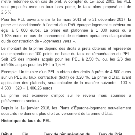
n’être redonnée qu’en cas de prêt. À compter du 1
août 2003, les PEL
er
sont proposés avec un taux hors prime, le taux alors proposé est de
2,5 %.
Pour les PEL ouverts entre le 1
mars 2011 et le 31 décembre 2017, la
er
prime est conditionnée à l’octroi d’un Prêt épargne-logement supérieur ou
égal à 5 000 euros. La prime est plafonnée à 1 000 euros ou à
1 525 euros en cas de financement de certaines opérations d’acquisition
ou de construction de «
logements verts
».
Le montant de la prime dépend des droits à prêts obtenus et représente
une majoration de 100 points de base du taux de rémunération du PEL.
Soit 2/5 des intérêts acquis pour les PEL à 2,50 %, ou, les 2/3 des
intérêts acquis pour les PEL à 1,5 %.
Exemple. Un titulaire d’un PEL a obtenu des droits à prêts de 4 500 euros
sur un PEL au taux contractuel (fictif) de 3,20 %. La prime d’État, avant
application des plafonds, sera calculée de la manière suivante : 100 ×
4 500 ÷ 320 = 1 406,25 euros.
La prime est exonérée d’impôt sur le revenu mais soumise à
prélèvements sociaux.
Depuis le 1
janvier 2018, les Plans d’Épargne-logement nouvellement
er
souscrits ne donnent plus droit au versement de la prime d’État.
Historique du taux du PEL
Début
Fin
Taux de rémunération du
Taux du Prêt