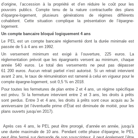
d’origine, l’accession à la propriété et d’en réduire le coût pour les
pouvoirs publics. Compte tenu de la nature contractuelle des plans
d’épargne-logement, plusieurs générations de régimes différents
cohabitent. Cette situation complique la présentation de l’épargne-
logement.
Un compte bancaire bloqué logiquement 4 ans
Le PEL est un compte bancaire réglementé dont la durée minimale est
passée de 5 à 4 ans en 1992.
Un versement minimum est exigé à l’ouverture, 225 euros. La
réglementation prévoit que les épargnants versent au minimum, chaque
année 540 euros. Le total des versements ne peut pas dépasser
61 200 euros. Aucun retrait partiel n’est autorisé. Si un retrait intervient
avant 2 ans, le taux de rémunération est ramené à celui en vigueur pour le
compte épargne-logement, soit 0,5 % en 2018.
Pour toutes les fermetures de plan entre 2 et 4 ans, un régime spécifique
est prévu. Si la fermeture intervient entre 2 et 3 ans, les droits à prêts
sont perdus. Entre 3 et 4 ans, les droits à prêts sont ceux acquis au 3
e
anniversaire (et l’éventuelle prime d’État est diminuée de moitié, pour les
plans ouverts jusqu’en 2017).
Après ces 4 ans, le PEL peut être prorogé, d’année en année, jusqu’à
une durée maximale de 10 ans. Pendant cette phase d’épargne, le PEL
peut être fermé sur demande de son souscripteur, il peut également l’être