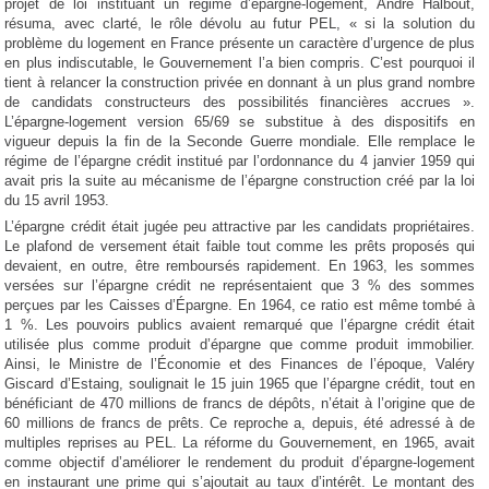
projet de loi instituant un régime d’épargne-logement, André Halbout,
résuma, avec clarté, le rôle dévolu au futur PEL, « si la solution du
problème du logement en France présente un caractère d’urgence de plus
en plus indiscutable, le Gouvernement l’a bien compris. C’est pourquoi il
tient à relancer la construction privée en donnant à un plus grand nombre
de candidats constructeurs des possibilités financières accrues ».
L’épargne-logement version 65/69 se substitue à des dispositifs en
vigueur depuis la fin de la Seconde Guerre mondiale. Elle remplace le
régime de l’épargne crédit institué par l’ordonnance du 4 janvier 1959 qui
avait pris la suite au mécanisme de l’épargne construction créé par la loi
du 15 avril 1953.
L’épargne crédit était jugée peu attractive par les candidats propriétaires.
Le plafond de versement était faible tout comme les prêts proposés qui
devaient, en outre, être remboursés rapidement. En 1963, les sommes
versées sur l’épargne crédit ne représentaient que 3 % des sommes
perçues par les Caisses d’Épargne. En 1964, ce ratio est même tombé à
1 %. Les pouvoirs publics avaient remarqué que l’épargne crédit était
utilisée plus comme produit d’épargne que comme produit immobilier.
Ainsi, le Ministre de l’Économie et des Finances de l’époque, Valéry
Giscard d’Estaing, soulignait le 15 juin 1965 que l’épargne crédit, tout en
bénéficiant de 470 millions de francs de dépôts, n’était à l’origine que de
60 millions de francs de prêts. Ce reproche a, depuis, été adressé à de
multiples reprises au PEL. La réforme du Gouvernement, en 1965, avait
comme objectif d’améliorer le rendement du produit d’épargne-logement
en instaurant une prime qui s’ajoutait au taux d’intérêt. Le montant des