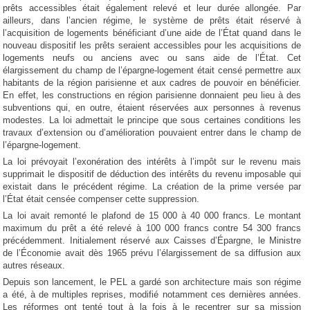
prêts accessibles était également relevé et leur durée allongée. Par
ailleurs, dans l’ancien régime, le système de prêts était réservé à
l’acquisition de logements bénéficiant d’une aide de l’État quand dans le
nouveau dispositif les prêts seraient accessibles pour les acquisitions de
logements neufs ou anciens avec ou sans aide de l’État. Cet
élargissement du champ de l’épargne-logement était censé permettre aux
habitants de la région parisienne et aux cadres de pouvoir en bénéficier.
En effet, les constructions en région parisienne donnaient peu lieu à des
subventions qui, en outre, étaient réservées aux personnes à revenus
modestes. La loi admettait le principe que sous certaines conditions les
travaux d’extension ou d’amélioration pouvaient entrer dans le champ de
l’épargne-logement.
La loi prévoyait l’exonération des intérêts à l’impôt sur le revenu mais
supprimait le dispositif de déduction des intérêts du revenu imposable qui
existait dans le précédent régime. La création de la prime versée par
l’État était censée compenser cette suppression.
La loi avait remonté le plafond de 15 000 à 40 000 francs. Le montant
maximum du prêt a été relevé à 100 000 francs contre 54 300 francs
précédemment. Initialement réservé aux Caisses d’Épargne, le Ministre
de l’Économie avait dès 1965 prévu l’élargissement de sa diffusion aux
autres réseaux.
Depuis son lancement, le PEL a gardé son architecture mais son régime
a été, à de multiples reprises, modifié notamment ces dernières années.
Les réformes ont tenté tout à la fois à le recentrer sur sa mission