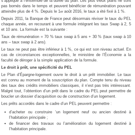
s’applique à l’ensemble de la durée du plan. Les plus vieux plans ne sont
pas bornés dans le temps et peuvent bénéficier de rémunération pouvant
atteindre plus de 4 %. Depuis le 1
août 2016, le taux a été fixé à 1 %.
er
Depuis 2011, la Banque de France peut désormais réviser le taux du PEL
chaque année, en recourant à une formule intégrant les taux Swap à 2, 5
et 10 ans. La formule est la suivante :
Taux de rémunération = 70 % taux swap à 5 ans + 30 % (taux swap à 10
ans – taux swap à 2 ans).
Le taux ne peut pas être inférieur à 1 %, ce qui est son niveau actuel. En
cas de circonstances exceptionnelles, le ministère de l’Économie a la
faculté de déroger à la simple application de la formule.
Le droit à prêt, une spécificité du PEL
Le Plan d’Épargne-logement ouvre le droit à un prêt immobilier. Le taux
est connu au moment de la souscription du plan. Compte tenu du niveau
des taux des crédits immobiliers classiques, il n’est pas très intéressant.
Malgré tout, l’obtention d’un prêt dans le cadre du PEL peut permettre de
boucler un dossier d’acquisition ou de construction d’un logement.
Les prêts accordés dans le cadre d’un PEL peuvent permettre :
d’acheter ou construire ‘un logement neuf ou ancien destiné à
l’habitation principale ;
de financer des travaux ou l’amélioration du logement destiné à
l’habitation principale.