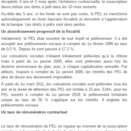
récupérés 4 ans et 2 mois après l’échéance contractuelle, le souscripteur
devra utiliser ses droits à prêt dans les 10 mois restants.
Au-delà des 5 ans, si les fonds ne sont pas sortis, le PEL se transforme
automatiquement en livret bancaire fiscalisé et rémunéré à l’appréciation
de la banque. Les droits à prêts sont alors perdus.
Un alourdissement progressif de la fiscalité
Initialement, le PEL était exonéré de tout impôt et prélèvement. Il a été
assujetti aux prélèvements sociaux à compter du 1
février 1996 au taux
er
de 0,5 %. Depuis ils sont passés à 17,2 %.
Les cotisations sociales n’étaient initialement prélevées qu’à la clôture
mais à partir du 1
janvier 2006, elles sont prélevées aussi lors du
er
dixième anniversaire du plan, puis, à chaque capitalisation annuelle. Par
ailleurs, toujours à compter du 1
janvier 2006, les intérêts des PEL de
er
plus de douze ans deviennent imposables.
À partir du 1
mars 2011, les cotisations sociales sont prélevées tous les
er
ans et la durée de détention des PEL est limitée à 15 ans. Enfin, pour les
PEL ouverts à compter du 1
janvier 2018, le prélèvement forfaitaire
er
unique au taux de 30 % s’applique sur les intérêts. Il englobe les
prélèvements sociaux.
Un taux de rémunération contractuel
Le taux de rémunération du PEL en vigueur au moment de la souscription