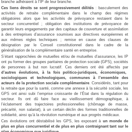
branche adhéraient à l’IP de leur branche.
Ces liens étroits se sont progressivement délités
: basculement des
activités de retraite complémentaire dans le champ des régimes
obligatoires alors que les activités de prévoyance restaient dans le
secteur concurrentiel ; obligation des institutions de prévoyance de
garantir leurs engagements par des capitaux de couverture et assimilation
à des entreprises d’assurance soumises aux directives européennes et
aux mêmes règles techniques ; remise en cause des clauses de
désignation par le Conseil constitutionnel dans le cadre de la
généralisation de la complémentaire santé en entreprise.
S’étant rapprochées de mutuelles et/ou de mutuelles d’assurance, les IP
ont pu former des groupes paritaires de protection sociale (GPS), sociétés
de personnes à but non lucratif. Ces derniers ont été affectés par
d’autres évolutions, à la fois politico-juridiques, économiques,
sociologiques et technologiques, communes à l’ensemble des
acteurs de la protection sociale complémentaire
. Considérés, tant pour
la retraite que pour la santé, comme une annexe à la sécurité sociale, les
GPS ont ainsi subi l’emprise croissante de l’État dans la régulation du
secteur. Ils ont dû faire face au vieillissement démographique, à
l’éclatement des trajectoires professionnelles (chômage de masse,
précarité, non salariat), à un certain déclin des formes traditionnelles de
solidarité, ainsi qu’à la révolution numérique et aux progrès médicaux.
Ces évolutions ont déstabilisé les GPS, les exposant à
un monde de
plus en plus concurrentiel et de plus en plus contraignant tant sur le
plan économique que juridique
.