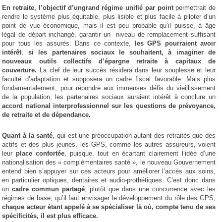
En retraite, l’objectif d’un
grand régime unifié par point
permettrait de
rendre le système plus équitable, plus lisible et plus facile à piloter d’un
point de vue économique, mais il est peu probable qu’il puisse, à âge
légal de départ inchangé, garantir un niveau de remplacement suffisant
pour tous les assurés. Dans ce contexte,
les GPS pourraient avoir
intérêt
,
si les partenaires sociaux le souhaitent, à imaginer de
nouveaux outils collectifs d’épargne retraite à capitaux de
couverture.
La clef de leur succès résidera dans leur souplesse et leur
faculté d’adaptation et supposera un cadre fiscal favorable. Mais plus
fondamentalement, pour répondre aux immenses défis du vieillissement
de la population, les partenaires sociaux auraient intérêt à conclure un
accord national interprofessionnel sur les questions de prévoyance,
de retraite et de dépendance.
Quant à la santé
, qui est une préoccupation autant des retraités que des
actifs et des plus jeunes, les GPS, comme les autres assureurs, voient
leur
place confortée
, puisque, tout en écartant clairement l’idée d’une
nationalisation des « complémentaires santé », le nouveau Gouvernement
entend bien s’appuyer sur ces acteurs pour améliorer l’accès aux soins,
en particulier optiques, dentaires et audio-prothétiques. C’est donc dans
un
cadre commun partagé
, plutôt que dans une concurrence avec les
régimes de base, qu’il faut envisager le développement du rôle des GPS,
chaque acteur étant appelé à se spécialiser là où, compte tenu de ses
spécificités, il est plus efficace.