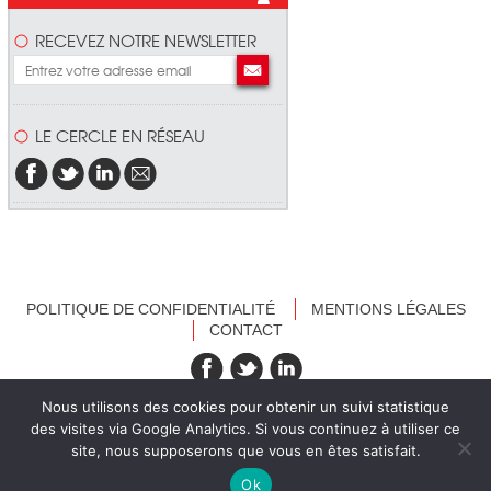
RECEVEZ NOTRE NEWSLETTER
LE CERCLE EN RÉSEAU
POLITIQUE DE CONFIDENTIALITÉ
MENTIONS LÉGALES
CONTACT
recevez nos newsletters
Nous utilisons des cookies pour obtenir un suivi statistique
des visites via Google Analytics. Si vous continuez à utiliser ce
site, nous supposerons que vous en êtes satisfait.
Ok