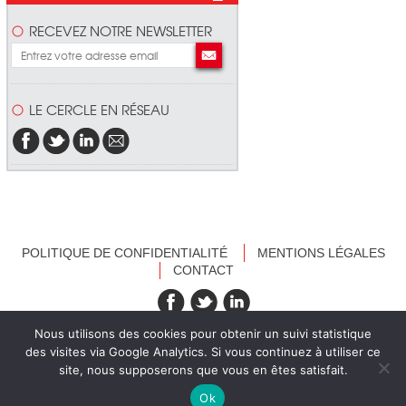
RECEVEZ NOTRE NEWSLETTER
LE CERCLE EN RÉSEAU
POLITIQUE DE CONFIDENTIALITÉ
MENTIONS LÉGALES
CONTACT
recevez nos newsletters
Nous utilisons des cookies pour obtenir un suivi statistique
des visites via Google Analytics. Si vous continuez à utiliser ce
site, nous supposerons que vous en êtes satisfait.
Ok