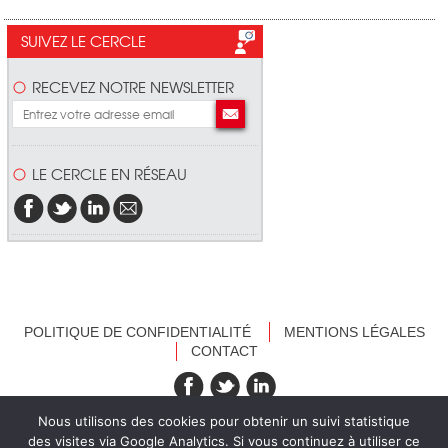
SUIVEZ LE CERCLE
RECEVEZ NOTRE NEWSLETTER
LE CERCLE EN RÉSEAU
POLITIQUE DE CONFIDENTIALITÉ
MENTIONS LÉGALES
CONTACT
recevez nos newsletters
Nous utilisons des cookies pour obtenir un suivi statistique
des visites via Google Analytics. Si vous continuez à utiliser ce