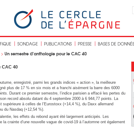
IFIQUE
SONDAGE
PUBLICATIONS
PRESSE
BASES DE DONNÉ
Un semestre d’anthologie pour le CAC 40
>
e CAC 40
outume, enregistré, parmi les grands indices « action », la meilleure
gné plus de 17 % en six mois et a franchi aisément la barre des 6000
oints. Durant ce premier semestre, l’indice parisien a effacé les pertes du
 son record absolu datant du 4 septembre 2000 à 6 944,77 points. La
est supérieure à celles de l’Eurostoxx (+14,4 %), du Daxx allemand
ou du Nasdaq (+12,54 %).
alentie, les effets du rebond ayant été largement anticipés. Les
que la crainte d’une nouvelle vague de covid-19 à l’automne ont également