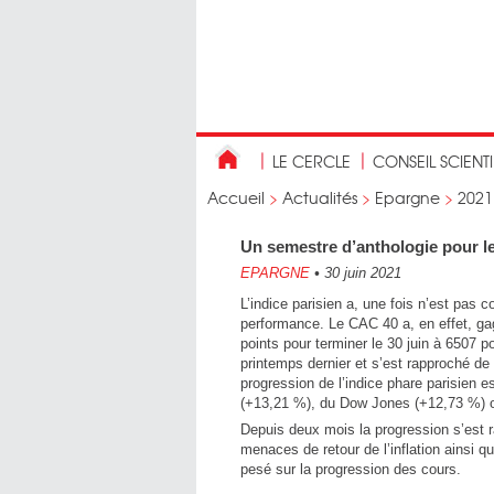
LE CERCLE
CONSEIL SCIENT
Accueil
>
Actualités
>
Epargne
>
2021
Un semestre d’anthologie pour l
EPARGNE
•
30 juin 2021
L’indice parisien a, une fois n’est pas c
performance. Le CAC 40 a, en effet, ga
points pour terminer le 30 juin à 6507 p
printemps dernier et s’est rapproché de
progression de l’indice phare parisien 
(+13,21 %), du Dow Jones (+12,73 %) 
Depuis deux mois la progression s’est r
menaces de retour de l’inflation ainsi 
pesé sur la progression des cours.