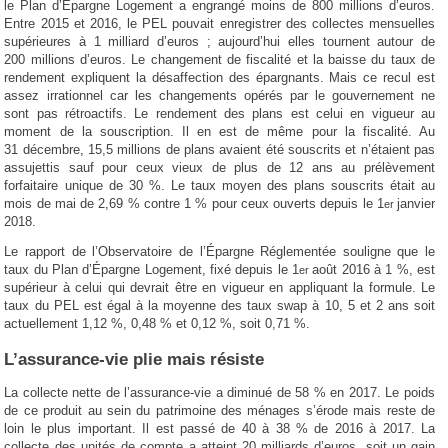
le Plan d’Épargne Logement a engrangé moins de 800 millions d’euros.
Entre 2015 et 2016, le PEL pouvait enregistrer des collectes mensuelles
supérieures à 1 milliard d’euros ; aujourd’hui elles tournent autour de
200 millions d’euros. Le changement de fiscalité et la baisse du taux de
rendement expliquent la désaffection des épargnants. Mais ce recul est
assez irrationnel car les changements opérés par le gouvernement ne
sont pas rétroactifs. Le rendement des plans est celui en vigueur au
moment de la souscription. Il en est de même pour la fiscalité. Au
31 décembre, 15,5 millions de plans avaient été souscrits et n’étaient pas
assujettis sauf pour ceux vieux de plus de 12 ans au prélèvement
forfaitaire unique de 30 %. Le taux moyen des plans souscrits était au
mois de mai de 2,69 % contre 1 % pour ceux ouverts depuis le 1
janvier
er
2018.
Le rapport de l’Observatoire de l’Épargne Réglementée souligne que le
taux du Plan d’Épargne Logement, fixé depuis le 1
août 2016 à 1 %, est
er
supérieur à celui qui devrait être en vigueur en appliquant la formule. Le
taux du PEL est égal à la moyenne des taux swap à 10, 5 et 2 ans soit
actuellement 1,12 %, 0,48 % et 0,12 %, soit 0,71 %.
L’assurance-vie plie mais résiste
La collecte nette de l’assurance-vie a diminué de 58 % en 2017. Le poids
de ce produit au sein du patrimoine des ménages s’érode mais reste de
loin le plus important. Il est passé de 40 à 38 % de 2016 à 2017. La
collecte des unités de compte a atteint 20 milliards d’euros, soit un gain