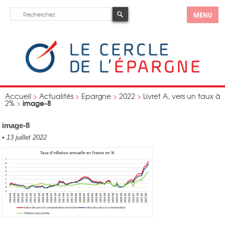
MENU
Accueil
>
Actualités
>
Epargne
>
2022
>
Livret A, vers un taux à
image-8
2%
>
image-8
•
13 juillet 2022