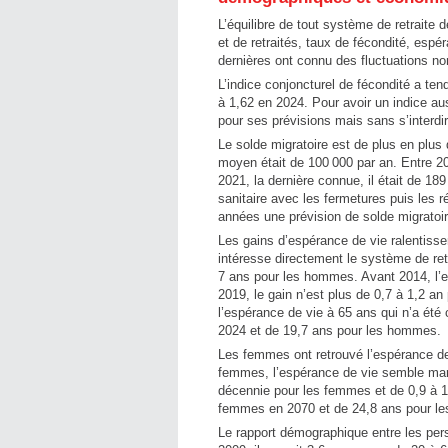
L’équilibre de tout système de retrait
et de retraités, taux de fécondité, espér
dernières ont connu des fluctuations no
L’indice conjoncturel de fécondité a te
à 1,62 en 2024. Pour avoir un indice au
pour ses prévisions mais sans s’interdir
Le solde migratoire est de plus en plus d
moyen était de 100 000 par an. Entre 20
2021, la dernière connue, il était de 18
sanitaire avec les fermetures puis les 
années une prévision de solde migratoir
Les gains d’espérance de vie ralentissen
intéresse directement le système de re
7 ans pour les hommes. Avant 2014, l’e
2019, le gain n’est plus de 0,7 à 1,2 
l’espérance de vie à 65 ans qui n’a ét
2024 et de 19,7 ans pour les hommes.
Les femmes ont retrouvé l’espérance de
femmes, l’espérance de vie semble mar
décennie pour les femmes et de 0,9 à 1
femmes en 2070 et de 24,8 ans pour l
Le rapport démographique entre les per