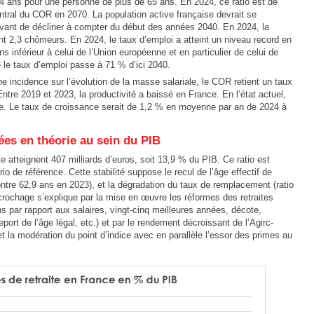
64 ans pour une personne de plus de 65 ans. En 2024, ce ratio est de
entral du COR en 2070. La population active française devrait se
avant de décliner à compter du début des années 2040. En 2024, la
nt 2,3 chômeurs. En 2024, le taux d’emploi a atteint un niveau record en
 inférieur à celui de l’Union européenne et en particulier de celui de
 le taux d’emploi passe à 71 % d’ici 2040.
ne incidence sur l’évolution de la masse salariale, le COR retient un taux
ntre 2019 et 2023, la productivité a baissé en France. En l’état actuel,
ste. Le taux de croissance serait de 1,2 % en moyenne par an de 2024 à
ées en théorie au sein du PIB
e atteignent 407 milliards d’euros, soit 13,9 % du PIB. Ce ratio est
o de référence. Cette stabilité suppose le recul de l’âge effectif de
ontre 62,9 ans en 2023), et la dégradation du taux de remplacement (ratio
crochage s’explique par la mise en œuvre les réformes des retraites
 par rapport aux salaires, vingt-cinq meilleures années, décote,
port de l’âge légal, etc.) et par le rendement décroissant de l’Agirc-
et la modération du point d’indice avec en parallèle l’essor des primes au