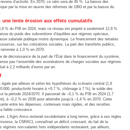
evenu d’activité. En 2070, ce ratio sera de 45 %. La baisse des
lique par la mise en œuvre des réformes de 1993 et par la baisse du
.
une lente érosion aux effets cumulatifs
3,9 % du PIB en 2024, mais ce niveau est projeté à seulement 12,8 %
baisse du poids des subventions d’équilibre aux régimes spéciaux,
se salariale publique moins dynamique. Le financement des retraites
sources, sur les cotisations sociales. La part des transferts publics,
t ramenée à 1,0 % en 2070.
cite de décroissance de la part de l’État dans le financement du système,
pense pas l’ensemble des exonérations de charges sociales aux régimes
ué à 2,2 milliards d’euros par an.
f
égale par ailleurs et selon les hypothèses du scénario central (1,8
0 000, productivité horaire à +0,7 %, chômage à 7 %), le solde des
 sur la période 2024/2070. Il passerait de –0,1 % du PIB en 2024 (1,7
nt), à –0,2 % en 2030 pour atteindre jusqu’à –1,4 % en 2070. Cette
ssante entre les dépenses, contenues mais rigides, et des recettes
la faible croissance.
es. L’Agirc-Arrco resterait excédentaire à long terme, grâce à ses règles
’inverse, la CNRACL connaîtrait un déficit croissant, du fait de la
s régimes non-salariés hors indépendants resteraient, par ailleurs,