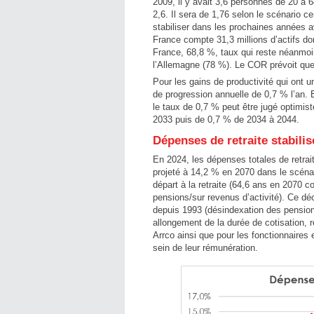
2009, il y avait 3,6 personnes de 20 à 
2,6. Il sera de 1,76 selon le scénario c
stabiliser dans les prochaines années 
France compte 31,3 millions d’actifs do
France, 68,8 %, taux qui reste néanmoins
l’Allemagne (78 %). Le COR prévoit que
Pour les gains de productivité qui ont u
de progression annuelle de 0,7 % l’an. E
le taux de 0,7 % peut être jugé optimi
2033 puis de 0,7 % de 2034 à 2044.
Dépenses de retraite stabilis
En 2024, les dépenses totales de retrait
projeté à 14,2 % en 2070 dans le scénari
départ à la retraite (64,6 ans en 2070 c
pensions/sur revenus d’activité). Ce dé
depuis 1993 (désindexation des pensions
allongement de la durée de cotisation, re
Arrco ainsi que pour les fonctionnaires 
sein de leur rémunération.