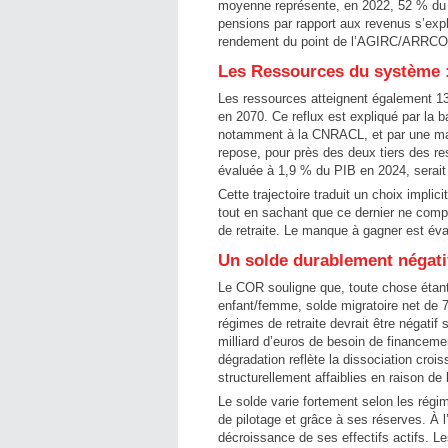
moyenne représente, en 2022, 52 % du r
pensions par rapport aux revenus s’exp
rendement du point de l’AGIRC/ARRCO
Les Ressources du système : 
Les ressources atteignent également 1
en 2070. Ce reflux est expliqué par la 
notamment à la CNRACL, et par une mas
repose, pour près des deux tiers des res
évaluée à 1,9 % du PIB en 2024, serai
Cette trajectoire traduit un choix impli
tout en sachant que ce dernier ne com
de retraite. Le manque à gagner est éval
Un solde durablement négati
Le COR souligne que, toute chose étant 
enfant/femme, solde migratoire net de 7
régimes de retraite devrait être négatif
milliard d’euros de besoin de financeme
dégradation reflète la dissociation croi
structurellement affaiblies en raison de 
Le solde varie fortement selon les régim
de pilotage et grâce à ses réserves. À l
décroissance de ses effectifs actifs. Le