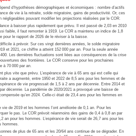
e dépend d’hypothèses démographiques et économiques : nombre d’actifs
ance de vie à la retraite, solde migratoire, gains de productivité. Or, ces
n négligeables pouvant modifier les projections réalisées par le COR.
ndance à baisser plus rapidement que prévu. Il est passé de 2,03 en 2010
ssi faible, il faut remonter à 1919. Le COR a maintenu un indice de 1,8
e pour le rapport de 2026 de le réviser à la baisse.
ifficile à prévoir. Sur ces vingt dernières années, le solde migratoire
19 et 2021, ce chiffre a atteint 152 000 par an. Pour la seule année
9 400. Les dernières fluctuations sont liées aux conséquences de la crise
réouvertures des frontières. Le COR conserve pour les prochaines
e à 70 000 par an.
t plus vite que prévu. L’espérance de vie à 65 ans qui est celle qui
traite a augmenté, entre 1950 et 2022 de 8,5 ans pour les femmes et de
spérance de vie progressait de 1,5 à 2 ans par décennie. Entre 2014 et
an par décennie. La pandémie de 2020/2021 a provoqué une baisse de
é compensée qu’en 2024. Celle-ci était de 23,4 ans pour les femmes en
 vie de 2019 et les hommes l’ont améliorée de 0,1 an. Pour les
quer le pas. Le COR prévoit néanmoins des gains de 0,4 à 0,8 an par
,2 an pour les hommes. L’espérance de vie serait de 26,7 ans pour les
es hommes.
sonnes de plus de 65 ans et les 20/64 ans continue de se dégrader. En