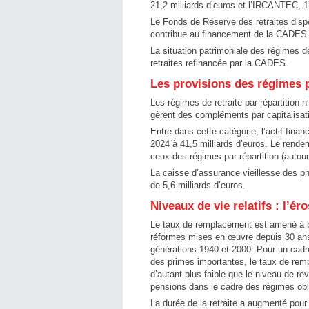
21,2 milliards d’euros et l’IRCANTEC, 17
Le Fonds de Réserve des retraites dispos
contribue au financement de la CADES à
La situation patrimoniale des régimes d
retraites refinancée par la CADES.
Les provisions des régimes p
Les régimes de retraite par répartition 
gèrent des compléments par capitalisati
Entre dans cette catégorie, l’actif financ
2024 à 41,5 milliards d’euros. Le rende
ceux des régimes par répartition (autou
La caisse d’assurance vieillesse des ph
de 5,6 milliards d’euros.
Niveaux de vie relatifs : l’é
Le taux de remplacement est amené à b
réformes mises en œuvre depuis 30 ans.
générations 1940 et 2000. Pour un cadre
des primes importantes, le taux de re
d’autant plus faible que le niveau de re
pensions dans le cadre des régimes obli
La durée de la retraite a augmenté pou