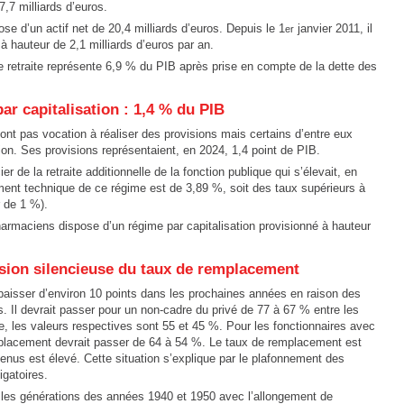
,7 milliards d’euros.
e d’un actif net de 20,4 milliards d’euros. Depuis le 1
janvier 2011, il
er
 hauteur de 2,1 milliards d’euros par an.
e retraite représente 6,9 % du PIB après prise en compte de la dette des
ar capitalisation : 1,4 % du PIB
n’ont pas vocation à réaliser des provisions mais certains d’entre eux
on. Ses provisions représentaient, en 2024, 1,4 point de PIB.
ier de la retraite additionnelle de la fonction publique qui s’élevait, en
ment technique de ce régime est de 3,89 %, soit des taux supérieurs à
r de 1 %).
armaciens dispose d’un régime par capitalisation provisionné à hauteur
rosion silencieuse du taux de remplacement
aisser d’environ 10 points dans les prochaines années en raison des
 Il devrait passer pour un non-cadre du privé de 77 à 67 % entre les
, les valeurs respectives sont 55 et 45 %. Pour les fonctionnaires avec
mplacement devrait passer de 64 à 54 %. Le taux de remplacement est
venus est élevé. Cette situation s’explique par le plafonnement des
gatoires.
r les générations des années 1940 et 1950 avec l’allongement de