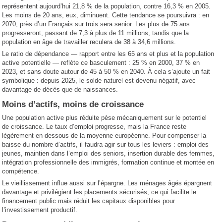
représentent aujourd’hui 21,8 % de la population, contre 16,3 % en 2005.
Les moins de 20 ans, eux, diminuent. Cette tendance se poursuivra : en
2070, près d’un Français sur trois sera senior. Les plus de 75 ans
progresseront, passant de 7,3 à plus de 11 millions, tandis que la
population en âge de travailler reculera de 38 à 34,6 millions.
Le ratio de dépendance — rapport entre les 65 ans et plus et la population
active potentielle — reflète ce basculement : 25 % en 2000, 37 % en
2023, et sans doute autour de 45 à 50 % en 2040. À cela s’ajoute un fait
symbolique : depuis 2025, le solde naturel est devenu négatif, avec
davantage de décès que de naissances.
Moins d’actifs, moins de croissance
Une population active plus réduite pèse mécaniquement sur le potentiel
de croissance. Le taux d’emploi progresse, mais la France reste
légèrement en dessous de la moyenne européenne. Pour compenser la
baisse du nombre d’actifs, il faudra agir sur tous les leviers : emploi des
jeunes, maintien dans l’emploi des seniors, insertion durable des femmes,
intégration professionnelle des immigrés, formation continue et montée en
compétence.
Le vieillissement influe aussi sur l’épargne. Les ménages âgés épargnent
davantage et privilégient les placements sécurisés, ce qui facilite le
financement public mais réduit les capitaux disponibles pour
l’investissement productif.