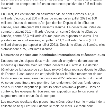
les unités de compte ont été en collecte nette positive de +2,5 milliards
d’euros.
En juillet, les cotisations en assurance vie se sont élevées à 12,0
milliards d’euros, soit 200 millions de moins qu’en juillet 2021 et 100
millions d’euros de moins qu’en juin dernier. Depuis de le début de
l’année, elles atteignent 88,4 milliards d’euros. La collecte en unités de
compte a atteint 36,1 milliards d’euros en cumulé depuis le début de
l’année, contre 52,3 milliards d’euros pour les supports en euros. Les
prestations se sont élevées, en juillet, à 11,2 milliards d’euros (+0,1
milliard d’euros par rapport à juillet 2021). Depuis le début de l’année, elles
s’établissent à 75,5 milliards d’euros.
L’assurance vie face aux incertitudes internationales et économiques
L’assurance vie, depuis deux mois, connaît un rythme de croissance
modeste qui tranche avec les fortes collectes du Livret A. Ce dernier
bénéficie de la hausse de son taux, relevé à deux reprises depuis le début
de l’année. L’assurance vie est pénalisée par le faible rendement de ses
fonds euros qui sera, sans nul doute en 2022, inférieur au taux du Livret
A, ce qui constituera une première. Le rendement réel des fonds euros
sera sur l’année négatif de plusieurs points (environ 4 points). Dans ce
contexte, les épargnants réduisent leur exposition aux fonds euros et
augmentent celle en unités de compte.
Les mauvais résultats des places financières pèsent sur le montant de la
collecte brute qui est recul depuis le mois de mars. Ce recul peut