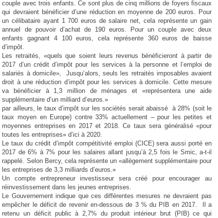
couple avec trois enfants. Ce sont plus de cinq millions de foyers fiscaux
qui devraient bénéficier d’une réduction en moyenne de 200 euros. Pour
un célibataire ayant 1 700 euros de salaire net, cela représente un gain
annuel de pouvoir d’achat de 190 euros. Pour un couple avec deux
enfants gagnant 4 100 euros, cela représente 360 euros de baisse
d’impôt.
Les retraités, «quels que soient leurs revenus bénéficieront à partir de
2017 d’un crédit d’impôt pour les services à la personne et l’emploi de
salariés à domicile», Jusqu’alors, seuls les retraités imposables avaient
droit à une réduction d’impôt pour les services à domicile. Cette mesure
va bénéficier à 1,3 million de ménages et «représentera une aide
supplémentaire d’un milliard d’euros.»
par ailleurs, le taux d’impôt sur les sociétés serait abaissé à 28% (soit le
taux moyen en Europe) contre 33% actuellement – pour les petites et
moyennes entreprises en 2017 et 2018. Ce taux sera généralisé «pour
toutes les entreprises» d’ici à 2020.
Le taux du crédit d’impôt compétitivité emploi (CICE) sera aussi porté en
2017 de 6% à 7% pour les salaires allant jusqu’à 2,5 fois le Smic, a-t-il
rappelé. Selon Bercy, cela représente un «allègement supplémentaire pour
les entreprises de 3,3 milliards d’euros.»
Un compte entrepreneur investisseur sera créé pour encourager au
réinvestissement dans les jeunes entreprises.
Le Gouvernement indique que ces différentes mesures ne devraient pas
empêcher le déficit de revenir en-dessous de 3 % du PIB en 2017. Il a
retenu un déficit public à 2,7% du produit intérieur brut (PIB) ce qui