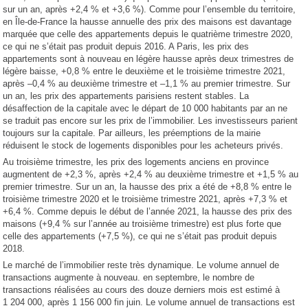
sur un an, après +2,4 % et +3,6 %). Comme pour l’ensemble du territoire,
en Île-de-France la hausse annuelle des prix des maisons est davantage
marquée que celle des appartements depuis le quatrième trimestre 2020,
ce qui ne s’était pas produit depuis 2016. A Paris, les prix des
appartements sont à nouveau en légère hausse après deux trimestres de
légère baisse, +0,8 % entre le deuxième et le troisième trimestre 2021,
après –0,4 % au deuxième trimestre et –1,1 % au premier trimestre. Sur
un an, les prix des appartements parisiens restent stables. La
désaffection de la capitale avec le départ de 10 000 habitants par an ne
se traduit pas encore sur les prix de l’immobilier. Les investisseurs parient
toujours sur la capitale. Par ailleurs, les préemptions de la mairie
réduisent le stock de logements disponibles pour les acheteurs privés.
Au troisième trimestre, les prix des logements anciens en province
augmentent de +2,3 %, après +2,4 % au deuxième trimestre et +1,5 % au
premier trimestre. Sur un an, la hausse des prix a été de +8,8 % entre le
troisième trimestre 2020 et le troisième trimestre 2021, après +7,3 % et
+6,4 %. Comme depuis le début de l’année 2021, la hausse des prix des
maisons (+9,4 % sur l’année au troisième trimestre) est plus forte que
celle des appartements (+7,5 %), ce qui ne s’était pas produit depuis
2018.
Le marché de l’immobilier reste très dynamique. Le volume annuel de
transactions augmente à nouveau. en septembre, le nombre de
transactions réalisées au cours des douze derniers mois est estimé à
1 204 000, après 1 156 000 fin juin. Le volume annuel de transactions est