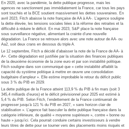
En 2020, avec la pandémie, la dette publique progresse, mais les
agences ne sanctionnent pas immédiatement la France, car tous les pays
sont touchés et la BCE soutient massivement les dettes souveraines. En
avril 2023, Fitch abaisse la note française de AA à AA-. L’agence souligne
la dette élevée, les tensions sociales liées à la réforme des retraites et la
difficulté à réduire le déficit. En mai 2023, S&P place la note française
sous surveillance négative, alimentant la crainte d’une nouvelle
dégradation. La France se retrouve alors avec une note autour de AA- ou
Aa2, soit deux crans en dessous du triple A.
Le 12 septembre, Fitch a décidé d’abaisser la note de la France de AA- à
A+. Cette dégradation est justifiée par la situation des finances publiques
de la deuxième économie de la zone euro et par son instabilité politique.
Fitch souligne dans son communiqué que « cette instabilité affaiblit la
capacité du système politique à mettre en œuvre une consolidation
budgétaire d’ampleur ». Elle estime improbable le retour du déficit public
sous 3 % du PIB en 2029.
La dette publique de la France atteint 113,9 % du PIB à fin mars (soit 3
345,4 milliards d’euros) et le déficit prévisionnel pour 2025 est estimé à
5,4 % du PIB. Selon Fitch, l’endettement de la France continuerait de
progresser jusqu’à 121 % du PIB en 2027, « sans horizon clair de
stabilisation ». L’agence fait basculer la dette publique française dans la
catégorie inférieure, de qualité « moyenne supérieure », contre « bonne ou
haute » jusqu’ici. Cela pourrait conduire certains investisseurs à vendre
leurs titres de dette pour se tourner vers des placements moins risqués et