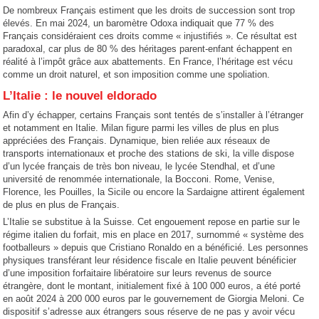
De nombreux Français estiment que les droits de succession sont trop
élevés. En mai 2024, un baromètre Odoxa indiquait que 77 % des
Français considéraient ces droits comme « injustifiés ». Ce résultat est
paradoxal, car plus de 80 % des héritages parent-enfant échappent en
réalité à l’impôt grâce aux abattements. En France, l’héritage est vécu
comme un droit naturel, et son imposition comme une spoliation.
L’Italie : le nouvel eldorado
Afin d’y échapper, certains Français sont tentés de s’installer à l’étranger
et notamment en Italie. Milan figure parmi les villes de plus en plus
appréciées des Français. Dynamique, bien reliée aux réseaux de
transports internationaux et proche des stations de ski, la ville dispose
d’un lycée français de très bon niveau, le lycée Stendhal, et d’une
université de renommée internationale, la Bocconi. Rome, Venise,
Florence, les Pouilles, la Sicile ou encore la Sardaigne attirent également
de plus en plus de Français.
L’Italie se substitue à la Suisse. Cet engouement repose en partie sur le
régime italien du forfait, mis en place en 2017, surnommé « système des
footballeurs » depuis que Cristiano Ronaldo en a bénéficié. Les personnes
physiques transférant leur résidence fiscale en Italie peuvent bénéficier
d’une imposition forfaitaire libératoire sur leurs revenus de source
étrangère, dont le montant, initialement fixé à 100 000 euros, a été porté
en août 2024 à 200 000 euros par le gouvernement de Giorgia Meloni. Ce
dispositif s’adresse aux étrangers sous réserve de ne pas y avoir vécu