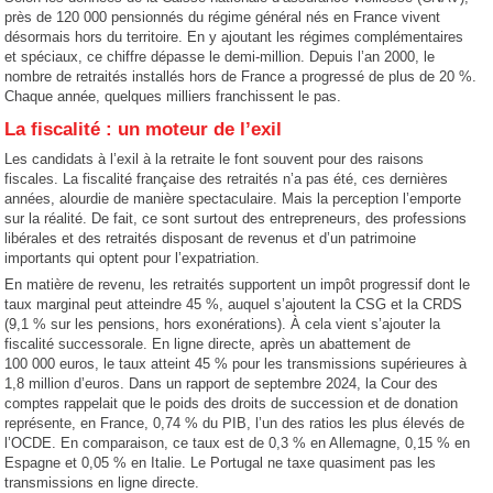
près de 120 000 pensionnés du régime général nés en France vivent
désormais hors du territoire. En y ajoutant les régimes complémentaires
et spéciaux, ce chiffre dépasse le demi-million. Depuis l’an 2000, le
nombre de retraités installés hors de France a progressé de plus de 20 %.
Chaque année, quelques milliers franchissent le pas.
La fiscalité : un moteur de l’exil
Les candidats à l’exil à la retraite le font souvent pour des raisons
fiscales. La fiscalité française des retraités n’a pas été, ces dernières
années, alourdie de manière spectaculaire. Mais la perception l’emporte
sur la réalité. De fait, ce sont surtout des entrepreneurs, des professions
libérales et des retraités disposant de revenus et d’un patrimoine
importants qui optent pour l’expatriation.
En matière de revenu, les retraités supportent un impôt progressif dont le
taux marginal peut atteindre 45 %, auquel s’ajoutent la CSG et la CRDS
(9,1 % sur les pensions, hors exonérations). À cela vient s’ajouter la
fiscalité successorale. En ligne directe, après un abattement de
100 000 euros, le taux atteint 45 % pour les transmissions supérieures à
1,8 million d’euros. Dans un rapport de septembre 2024, la Cour des
comptes rappelait que le poids des droits de succession et de donation
représente, en France, 0,74 % du PIB, l’un des ratios les plus élevés de
l’OCDE. En comparaison, ce taux est de 0,3 % en Allemagne, 0,15 % en
Espagne et 0,05 % en Italie. Le Portugal ne taxe quasiment pas les
transmissions en ligne directe.