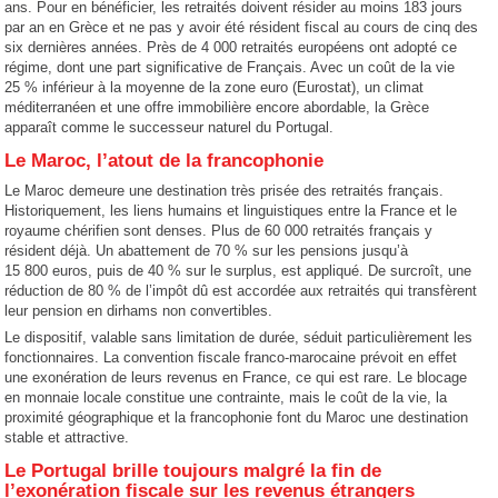
ans. Pour en bénéficier, les retraités doivent résider au moins 183 jours
par an en Grèce et ne pas y avoir été résident fiscal au cours de cinq des
six dernières années. Près de 4 000 retraités européens ont adopté ce
régime, dont une part significative de Français. Avec un coût de la vie
25 % inférieur à la moyenne de la zone euro (Eurostat), un climat
méditerranéen et une offre immobilière encore abordable, la Grèce
apparaît comme le successeur naturel du Portugal.
Le Maroc, l’atout de la francophonie
Le Maroc demeure une destination très prisée des retraités français.
Historiquement, les liens humains et linguistiques entre la France et le
royaume chérifien sont denses. Plus de 60 000 retraités français y
résident déjà. Un abattement de 70 % sur les pensions jusqu’à
15 800 euros, puis de 40 % sur le surplus, est appliqué. De surcroît, une
réduction de 80 % de l’impôt dû est accordée aux retraités qui transfèrent
leur pension en dirhams non convertibles.
Le dispositif, valable sans limitation de durée, séduit particulièrement les
fonctionnaires. La convention fiscale franco-marocaine prévoit en effet
une exonération de leurs revenus en France, ce qui est rare. Le blocage
en monnaie locale constitue une contrainte, mais le coût de la vie, la
proximité géographique et la francophonie font du Maroc une destination
stable et attractive.
Le Portugal brille toujours malgré la fin de
l’exonération fiscale sur les revenus étrangers