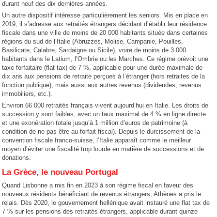
durant neuf des dix dernières années.
Un autre dispositif intéresse particulièrement les seniors. Mis en place en
2019, il s’adresse aux retraités étrangers décidant d’établir leur résidence
fiscale dans une ville de moins de 20 000 habitants située dans certaines
régions du sud de l’Italie (Abruzzes, Molise, Campanie, Pouilles,
Basilicate, Calabre, Sardaigne ou Sicile), voire de moins de 3 000
habitants dans le Latium, l’Ombrie ou les Marches. Ce régime prévoit une
taxe forfaitaire (flat tax) de 7 %, applicable pour une durée maximale de
dix ans aux pensions de retraite perçues à l’étranger (hors retraites de la
fonction publique), mais aussi aux autres revenus (dividendes, revenus
immobiliers, etc.).
Environ 66 000 retraités français vivent aujourd’hui en Italie. Les droits de
succession y sont faibles, avec un taux maximal de 4 % en ligne directe
et une exonération totale jusqu’à 1 million d’euros de patrimoine (à
condition de ne pas être au forfait fiscal). Depuis le durcissement de la
convention fiscale franco-suisse, l’Italie apparaît comme le meilleur
moyen d’éviter une fiscalité trop lourde en matière de successions et de
donations.
La Grèce, le nouveau Portugal
Quand Lisbonne a mis fin en 2023 à son régime fiscal en faveur des
nouveaux résidents bénéficiant de revenus étrangers, Athènes a pris le
relais. Dès 2020, le gouvernement hellénique avait instauré une flat tax de
7 % sur les pensions des retraités étrangers, applicable durant quinze