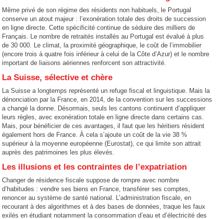
Même privé de son régime des résidents non habituels, le Portugal
conserve un atout majeur : l’exonération totale des droits de succession
en ligne directe. Cette spécificité continue de séduire des milliers de
Français. Le nombre de retraités installés au Portugal est évalué à plus
de 30 000. Le climat, la proximité géographique, le coût de l’immobilier
(encore trois à quatre fois inférieur à celui de la Côte d’Azur) et le nombre
important de liaisons aériennes renforcent son attractivité.
La Suisse, sélective et chère
La Suisse a longtemps représenté un refuge fiscal et linguistique. Mais la
dénonciation par la France, en 2014, de la convention sur les successions
a changé la donne. Désormais, seuls les cantons continuent d’appliquer
leurs règles, avec exonération totale en ligne directe dans certains cas.
Mais, pour bénéficier de ces avantages, il faut que les héritiers résident
également hors de France. À cela s’ajoute un coût de la vie 38 %
supérieur à la moyenne européenne (Eurostat), ce qui limite son attrait
auprès des patrimoines les plus élevés.
Les illusions et les contraintes de l’expatriation
Changer de résidence fiscale suppose de rompre avec nombre
d’habitudes : vendre ses biens en France, transférer ses comptes,
renoncer au système de santé national. L’administration fiscale, en
recourant à des algorithmes et à des bases de données, traque les faux
exilés en étudiant notamment la consommation d’eau et d’électricité des