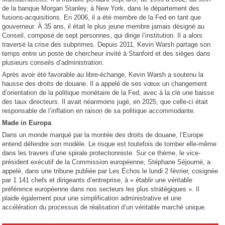
de la banque Morgan Stanley, à New York, dans le département des
fusions-acquisitions. En 2006, il a été membre de la Fed en tant que
gouverneur. À 35 ans, il était le plus jeune membre jamais désigné au
Conseil, composé de sept personnes, qui dirige l’institution. Il a alors
traversé la crise des subprimes. Depuis 2011, Kevin Warsh partage son
temps entre un poste de chercheur invité à Stanford et des sièges dans
plusieurs conseils d’administration.
Après avoir été favorable au libre-échange, Kevin Warsh a soutenu la
hausse des droits de douane. Il a appelé de ses vœux un changement
d’orientation de la politique monétaire de la Fed, avec à la clé une baisse
des taux directeurs. Il avait néanmoins jugé, en 2025, que celle-ci était
responsable de l’inflation en raison de sa politique accommodante.
Made in Europa
Dans un monde marqué par la montée des droits de douane, l’Europe
entend défendre son modèle. Le risque est toutefois de tomber elle-même
dans les travers d’une spirale protectionniste. Sur ce thème, le vice-
président exécutif de la Commission européenne, Stéphane Séjourné, a
appelé, dans une tribune publiée par Les Échos le lundi 2 février, cosignée
par 1 141 chefs et dirigeants d’entreprise, à « établir une véritable
préférence européenne dans nos secteurs les plus stratégiques ». Il
plaide également pour une simplification administrative et une
accélération du processus de réalisation d’un véritable marché unique.