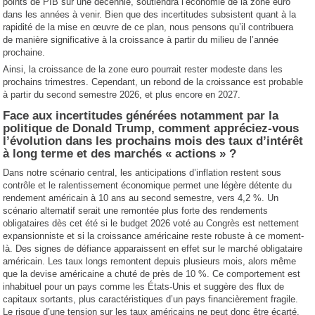
points de PIB sur une décennie, soutiendra l’économie de la zone euro
dans les années à venir. Bien que des incertitudes subsistent quant à la
rapidité de la mise en œuvre de ce plan, nous pensons qu’il contribuera
de manière significative à la croissance à partir du milieu de l’année
prochaine.
Ainsi, la croissance de la zone euro pourrait rester modeste dans les
prochains trimestres. Cependant, un rebond de la croissance est probable
à partir du second semestre 2026, et plus encore en 2027.
Face aux incertitudes générées notamment par la
politique de Donald Trump, comment appréciez-vous
l’évolution dans les prochains mois des taux d’intérêt
à long terme et des marchés « actions » ?
Dans notre scénario central, les anticipations d’inflation restent sous
contrôle et le ralentissement économique permet une légère détente du
rendement américain à 10 ans au second semestre, vers 4,2 %. Un
scénario alternatif serait une remontée plus forte des rendements
obligataires dès cet été si le budget 2026 voté au Congrès est nettement
expansionniste et si la croissance américaine reste robuste à ce moment-
là. Des signes de défiance apparaissent en effet sur le marché obligataire
américain. Les taux longs remontent depuis plusieurs mois, alors même
que la devise américaine a chuté de près de 10 %. Ce comportement est
inhabituel pour un pays comme les États-Unis et suggère des flux de
capitaux sortants, plus caractéristiques d’un pays financièrement fragile.
Le risque d’une tension sur les taux américains ne peut donc être écarté.