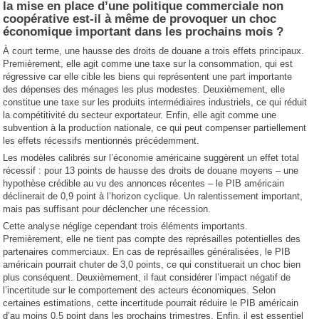
la mise en place d’une politique commerciale non
coopérative est-il à même de provoquer un choc
économique important dans les prochains mois ?
À court terme, une hausse des droits de douane a trois effets principaux.
Premièrement, elle agit comme une taxe sur la consommation, qui est
régressive car elle cible les biens qui représentent une part importante
des dépenses des ménages les plus modestes. Deuxièmement, elle
constitue une taxe sur les produits intermédiaires industriels, ce qui réduit
la compétitivité du secteur exportateur. Enfin, elle agit comme une
subvention à la production nationale, ce qui peut compenser partiellement
les effets récessifs mentionnés précédemment.
Les modèles calibrés sur l’économie américaine suggèrent un effet total
récessif : pour 13 points de hausse des droits de douane moyens – une
hypothèse crédible au vu des annonces récentes – le PIB américain
déclinerait de 0,9 point à l’horizon cyclique. Un ralentissement important,
mais pas suffisant pour déclencher une récession.
Cette analyse néglige cependant trois éléments importants.
Premièrement, elle ne tient pas compte des représailles potentielles des
partenaires commerciaux. En cas de représailles généralisées, le PIB
américain pourrait chuter de 3,0 points, ce qui constituerait un choc bien
plus conséquent. Deuxièmement, il faut considérer l’impact négatif de
l’incertitude sur le comportement des acteurs économiques. Selon
certaines estimations, cette incertitude pourrait réduire le PIB américain
d’au moins 0,5 point dans les prochains trimestres. Enfin, il est essentiel