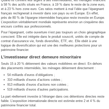
Quand ils confient leur argent à des intermédiaires, les ménages financent
à 58 % des actifs situés en France, à 19 % dans le reste de la zone euro,
et à 23 % hors zone euro. Ces ratios mettent à mal l’idée que l’épargnant
français rechignerait à investir dans son pays ou en Europe. En effet,
près de 80 % de l’épargne intermédiée française reste investie en Europe.
L’exposition véritablement mondiale représente environ un cinquième des
encours confiés aux professionnels.
Pour l’épargnant, cette ouverture n’est pas toujours un choix géographique
conscient. Elle est intégrée dans le produit souscrit, unités de compte de
contrat d’assurance vie, fonds diversifiés, ETF, etc. Elle obéit à une
logique de diversification qui est une des meilleures protections pour un
patrimoine financier.
L’investisseur direct demeure minoritaire
Seuls 15 à 20 % détiennent des valeurs mobilières en direct. En dehors
des placements intermédiés, les ménages détiennent directement :
54 milliards d’euros d’obligations ;
310 milliards d’euros d’actions cotées ;
913 milliards d’euros d’actions non cotées ;
519 milliards d’euros d’autres participations.
La part réellement investie à l’étranger dans ces détentions directes reste
faible. L’exposition internationale directe est estimée entre 2 et 4 % du
patrimoine financier total.