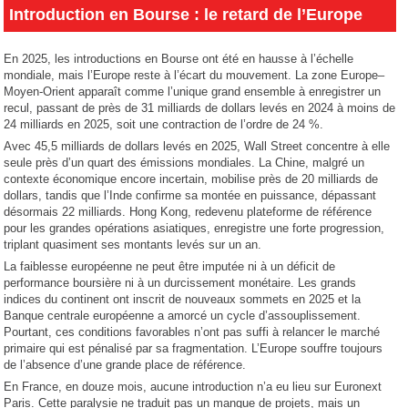
Introduction en Bourse : le retard de l’Europe
En 2025, les introductions en Bourse ont été en hausse à l’échelle
mondiale, mais l’Europe reste à l’écart du mouvement. La zone Europe–
Moyen-Orient apparaît comme l’unique grand ensemble à enregistrer un
recul, passant de près de 31 milliards de dollars levés en 2024 à moins de
24 milliards en 2025, soit une contraction de l’ordre de 24 %.
Avec 45,5 milliards de dollars levés en 2025, Wall Street concentre à elle
seule près d’un quart des émissions mondiales. La Chine, malgré un
contexte économique encore incertain, mobilise près de 20 milliards de
dollars, tandis que l’Inde confirme sa montée en puissance, dépassant
désormais 22 milliards. Hong Kong, redevenu plateforme de référence
pour les grandes opérations asiatiques, enregistre une forte progression,
triplant quasiment ses montants levés sur un an.
La faiblesse européenne ne peut être imputée ni à un déficit de
performance boursière ni à un durcissement monétaire. Les grands
indices du continent ont inscrit de nouveaux sommets en 2025 et la
Banque centrale européenne a amorcé un cycle d’assouplissement.
Pourtant, ces conditions favorables n’ont pas suffi à relancer le marché
primaire qui est pénalisé par sa fragmentation. L’Europe souffre toujours
de l’absence d’une grande place de référence.
En France, en douze mois, aucune introduction n’a eu lieu sur Euronext
Paris. Cette paralysie ne traduit pas un manque de projets, mais un