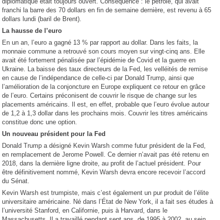
diplomatique était toujours ouvert. Conséquence : le pétrole, qui avait
franchi la barre des 70 dollars en fin de semaine dernière, est revenu à 65
dollars lundi (baril de Brent).
La hausse de l’euro
En un an, l’euro a gagné 13 % par rapport au dollar. Dans les faits, la
monnaie commune a retrouvé son cours moyen sur vingt-cinq ans. Elle
avait été fortement pénalisée par l’épidémie de Covid et la guerre en
Ukraine. La baisse des taux directeurs de la Fed, les velléités de remise
en cause de l’indépendance de celle-ci par Donald Trump, ainsi que
l’amélioration de la conjoncture en Europe expliquent ce retour en grâce
de l’euro. Certains préconisent de couvrir le risque de change sur les
placements américains. Il est, en effet, probable que l’euro évolue autour
de 1,2 à 1,3 dollar dans les prochains mois. Couvrir les titres américains
constitue donc une option.
Un nouveau président pour la Fed
Donald Trump a désigné Kevin Warsh comme futur président de la Fed,
en remplacement de Jerome Powell. Ce dernier n’avait pas été retenu en
2018, dans la dernière ligne droite, au profit de l’actuel président. Pour
être définitivement nommé, Kevin Warsh devra encore recevoir l’accord
du Sénat.
Kevin Warsh est trumpiste, mais c’est également un pur produit de l’élite
universitaire américaine. Né dans l’État de New York, il a fait ses études à
l’université Stanford, en Californie, puis à Harvard, dans le
Massachusetts. Il a travaillé pendant sept ans, de 1995 à 2002, au sein