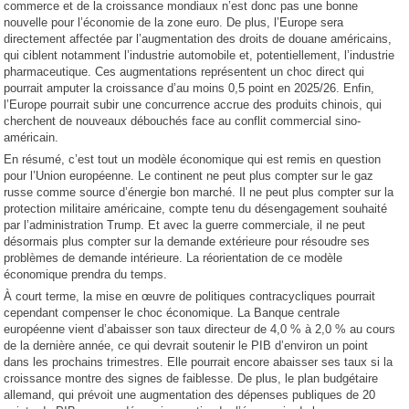
commerce et de la croissance mondiaux n’est donc pas une bonne
nouvelle pour l’économie de la zone euro. De plus, l’Europe sera
directement affectée par l’augmentation des droits de douane américains,
qui ciblent notamment l’industrie automobile et, potentiellement, l’industrie
pharmaceutique. Ces augmentations représentent un choc direct qui
pourrait amputer la croissance d’au moins 0,5 point en 2025/26. Enfin,
l’Europe pourrait subir une concurrence accrue des produits chinois, qui
cherchent de nouveaux débouchés face au conflit commercial sino-
américain.
En résumé, c’est tout un modèle économique qui est remis en question
pour l’Union européenne. Le continent ne peut plus compter sur le gaz
russe comme source d’énergie bon marché. Il ne peut plus compter sur la
protection militaire américaine, compte tenu du désengagement souhaité
par l’administration Trump. Et avec la guerre commerciale, il ne peut
désormais plus compter sur la demande extérieure pour résoudre ses
problèmes de demande intérieure. La réorientation de ce modèle
économique prendra du temps.
À court terme, la mise en œuvre de politiques contracycliques pourrait
cependant compenser le choc économique. La Banque centrale
européenne vient d’abaisser son taux directeur de 4,0 % à 2,0 % au cours
de la dernière année, ce qui devrait soutenir le PIB d’environ un point
dans les prochains trimestres. Elle pourrait encore abaisser ses taux si la
croissance montre des signes de faiblesse. De plus, le plan budgétaire
allemand, qui prévoit une augmentation des dépenses publiques de 20