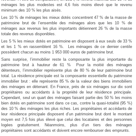
ménages les plus modestes est 4,6 fois moins élevé que le revenu
minimum des 10 % les plus aisés.
Les 10 % de ménages les mieux dotés concentrent 47 % de la masse de
patrimoine brut de l’ensemble des ménages alors que les 10 % de
ménages aux revenus les plus importants détiennent 26 % de la masse
totale des revenus disponibles.
Les 5 % les mieux dotés en patrimoine en disposent à eux seuls de 33 %
et les 1 % en rassemblent 16 %. Les ménages de ce dernier centile
possèdent chacun au moins 1 953 000 euros de patrimoine brut.
Sans surprise, l’immobilier reste la composante la plus importante du
patrimoine brut à hauteur de 61 % Pour la moitié des ménages
détenteurs, l’immobilier représente plus de 80 % de leur patrimoine brut
total. La résidence principale est la composante essentielle du patrimoine
immobilier brut : elle représente 85 % de la valeur des biens immobiliers
des ménages en détenant. En France, près de six ménages sur dix sont
propriétaires ou accédants à la propriété de leur résidence principale.
Cependant, seul un quart des ménages faisant partie des 50 % les moins
bien dotés en patrimoine sont dans ce cas, contre la quasi-totalité (95 %)
des 10 % des ménages les plus riches. Les propriétaires et accédants de
leur résidence principale disposent d’un patrimoine brut dont le montant
moyen est 7,5 fois plus élevé que celui des locataires et des personnes
logées gratuitement. Néanmoins, plus d’un tiers des ménages
propriétaires sont accédants et doivent encore rembourser des emprunts.