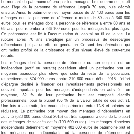
Le montant du patrimoine détenu par les ménages, brut comme net, croît
avec l’âge de la personne de référence jusqu’à 70 ans, puis décroît
ensuite. Ainsi, le patrimoine net moyen passe de 37 400 euros pour les
ménages dont la personne de référence a moins de 30 ans à 340 600
euros pour les ménages dont la personne de référence a entre 60 ans et
69 ans, pour retomber à 286 100 euros pour les ménages les plus âgés.
Ce phénomène est lié à l’accumulation du capital au fil de la vie. La
rupture après 70 ans s’explique par un processus de désépargne
(dépendance ) et par un effet de génération. Ce sont des générations qui
ont moins profité de la croissance et d’un niveau élevé de couverture
retraite.
Les ménages dont la personne de référence ou son conjoint est un
indépendant (actif ou retraité) possèdent ainsi un patrimoine brut en
moyenne beaucoup plus élevé que celui du reste de la population,
respectivement 574 900 euros contre 210 800 euros début 2015. L’effort
d’épargne destiné à financer des investissements professionnels est
souvent important pour les ménages d’indépendants en activité : en
moyenne, 32 % de leur patrimoine brut est composé d’actifs
professionnels, pour la plupart (86 % de la valeur totale de ces actifs).
Une fois à la retraite, les écarts de patrimoine entre TNS et salariés se
réduisent. Le patrimoine brut moyen des ménages d’indépendants en
activité (623 000 euros début 2015) est très supérieur à celui de la plupart
des ménages de salariés actifs (190 600 euros). Les ménages d’anciens
indépendants détiennent en moyenne 481 600 euros de patrimoine brut et
les ménages non indépendants où la personne de référence est