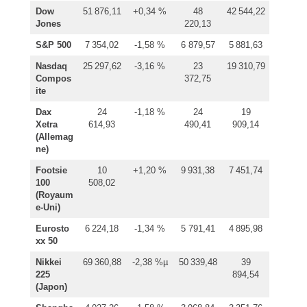
Dow
51 876,11
+0,34 %
48
42 544,22
Jones
220,13
S&P 500
7 354,02
-1,58 %
6 879,57
5 881,63
Nasdaq
25 297,62
-3,16 %
23
19 310,79
Compos
372,75
ite
Dax
24
-1,18 %
24
19
Xetra
614,93
490,41
909,14
(Allemag
ne)
Footsie
10
+1,20 %
9 931,38
7 451,74
100
508,02
(Royaum
e-Uni)
Eurosto
6 224,18
-1,34 %
5 791,41
4 895,98
xx 50
Nikkei
69 360,88
-2,38 %µ
50 339,48
39
225
894,54
(Japon)