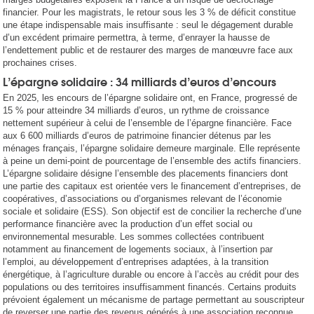
financier. Pour les magistrats, le retour sous les 3 % de déficit constitue
une étape indispensable mais insuffisante : seul le dégagement durable
d’un excédent primaire permettra, à terme, d’enrayer la hausse de
l’endettement public et de restaurer des marges de manœuvre face aux
prochaines crises.
L’épargne solidaire : 34 milliards d’euros d’encours
En 2025, les encours de l’épargne solidaire ont, en France, progressé de
15 % pour atteindre 34 milliards d’euros, un rythme de croissance
nettement supérieur à celui de l’ensemble de l’épargne financière. Face
aux 6 600 milliards d’euros de patrimoine financier détenus par les
ménages français, l’épargne solidaire demeure marginale. Elle représente
à peine un demi-point de pourcentage de l’ensemble des actifs financiers.
L’épargne solidaire désigne l’ensemble des placements financiers dont
une partie des capitaux est orientée vers le financement d’entreprises, de
coopératives, d’associations ou d’organismes relevant de l’économie
sociale et solidaire (ESS). Son objectif est de concilier la recherche d’une
performance financière avec la production d’un effet social ou
environnemental mesurable. Les sommes collectées contribuent
notamment au financement de logements sociaux, à l’insertion par
l’emploi, au développement d’entreprises adaptées, à la transition
énergétique, à l’agriculture durable ou encore à l’accès au crédit pour des
populations ou des territoires insuffisamment financés. Certains produits
prévoient également un mécanisme de partage permettant au souscripteur
de reverser une partie des revenus générés à une association reconnue