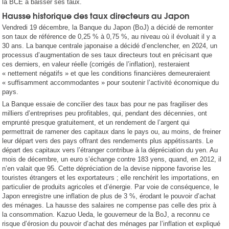
la BCE à baisser ses taux.
Hausse historique des taux directeurs au Japon
Vendredi 19 décembre, la Banque du Japon (BoJ) a décidé de remonter
son taux de référence de 0,25 % à 0,75 %, au niveau où il évoluait il y a
30 ans. La banque centrale japonaise a décidé d’enclencher, en 2024, un
processus d’augmentation de ses taux directeurs tout en précisant que
ces derniers, en valeur réelle (corrigés de l’inflation), resteraient
« nettement négatifs » et que les conditions financières demeureraient
« suffisamment accommodantes » pour soutenir l’activité économique du
pays.
La Banque essaie de concilier des taux bas pour ne pas fragiliser des
milliers d’entreprises peu profitables, qui, pendant des décennies, ont
emprunté presque gratuitement, et un rendement de l’argent qui
permettrait de ramener des capitaux dans le pays ou, au moins, de freiner
leur départ vers des pays offrant des rendements plus appétissants. Le
départ des capitaux vers l’étranger contribue à la dépréciation du yen. Au
mois de décembre, un euro s’échange contre 183 yens, quand, en 2012, il
n’en valait que 95. Cette dépréciation de la devise nippone favorise les
touristes étrangers et les exportateurs ; elle renchérit les importations, en
particulier de produits agricoles et d’énergie. Par voie de conséquence, le
Japon enregistre une inflation de plus de 3 %, érodant le pouvoir d’achat
des ménages. La hausse des salaires ne compense pas celle des prix à
la consommation. Kazuo Ueda, le gouverneur de la BoJ, a reconnu ce
risque d’érosion du pouvoir d’achat des ménages par l’inflation et expliqué