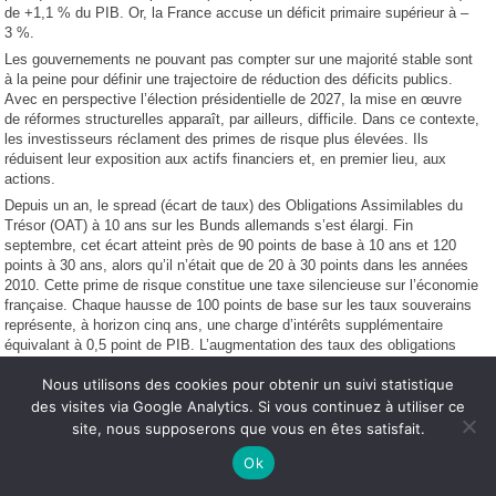
de +1,1 % du PIB. Or, la France accuse un déficit primaire supérieur à –
3 %.
Les gouvernements ne pouvant pas compter sur une majorité stable sont
à la peine pour définir une trajectoire de réduction des déficits publics.
Avec en perspective l’élection présidentielle de 2027, la mise en œuvre
de réformes structurelles apparaît, par ailleurs, difficile. Dans ce contexte,
les investisseurs réclament des primes de risque plus élevées. Ils
réduisent leur exposition aux actifs financiers et, en premier lieu, aux
actions.
Depuis un an, le spread (écart de taux) des Obligations Assimilables du
Trésor (OAT) à 10 ans sur les Bunds allemands s’est élargi. Fin
septembre, cet écart atteint près de 90 points de base à 10 ans et 120
points à 30 ans, alors qu’il n’était que de 20 à 30 points dans les années
2010. Cette prime de risque constitue une taxe silencieuse sur l’économie
française. Chaque hausse de 100 points de base sur les taux souverains
représente, à horizon cinq ans, une charge d’intérêts supplémentaire
équivalant à 0,5 point de PIB. L’augmentation des taux des obligations
souveraines se répercute en partie sur les taux des crédits. Elle
Nous utilisons des cookies pour obtenir un suivi statistique
compense, en partie, la baisse des taux directeurs de la Banque centrale
européenne. Cette situation pèse sur l’investissement des ménages et
des visites via Google Analytics. Si vous continuez à utiliser ce
des entreprises. L’investissement productif, qui pesait 12,5 % du PIB en
site, nous supposerons que vous en êtes satisfait.
2022, n’en représente plus que 11 % en 2025.
Ok
Face à l’accumulation de mauvaises nouvelles sur le front économique,
financier et politique, les ménages augmentent leur effort d’épargne. Du