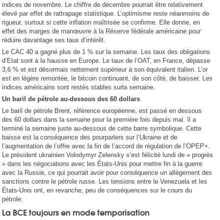
indices de novembre. Le chiffre de décembre pourrait être relativement
élevé par effet de rattrapage statistique. L’optimisme reste néanmoins de
rigueur, surtout si cette inflation maîtrisée se confirme. Elle donne, en
effet des marges de manœuvre à la Réserve fédérale américaine pour
réduire davantage ses taux d’intérêt.
Le CAC 40 a gagné plus de 1 % sur la semaine. Les taux des obligations
d’Etat sont à la hausse en Europe. Le taux de l’OAT, en France, dépasse
3,6 % et est désormais nettement supérieur à son équivalent italien. L’or
est en légère remontée, le bitcoin continuant, de son côté, de baisser. Les
indices américains sont restés stables surla semaine.
Un baril de pétrole au-dessous des 60 dollars
Le baril de pétrole Brent, référence européenne, est passé en dessous
des 60 dollars dans la semaine pour la première fois depuis mai. Il a
terminé la semaine juste au-dessous de cette barre symbolique. Cette
baisse est la conséquence des pourparlers sur l’Ukraine et de
l’augmentation de l’offre avec la fin de l’accord de régulation de l’OPEP+.
Le président ukrainien Volodymyr Zelensky s’est félicité lundi de « progrès
» dans les négociations avec les États-Unis pour mettre fin à la guerre
avec la Russie, ce qui pourrait avoir pour conséquence un allègement des
sanctions contre le pétrole russe. Les tensions entre le Venezuela et les
États-Unis ont, en revanche, peu de conséquences sur le cours du
pétrole.
La BCE toujours en mode temporisation