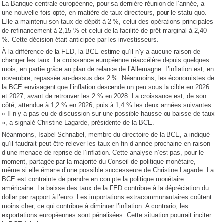
La Banque centrale européenne, pour sa dernière réunion de l’année, a
une nouvelle fois opté, en matière de taux directeurs, pour le statu quo.
Elle a maintenu son taux de dépôt à 2 %, celui des opérations principales
de refinancement à 2,15 % et celui de la facilité de prêt marginal à 2,40
%. Cette décision était anticipée par les investisseurs.
À la différence de la FED, la BCE estime qu’il n’y a aucune raison de
changer les taux. La croissance européenne réaccélère depuis quelques
mois, en partie grâce au plan de relance de l’Allemagne. L’inflation est, en
novembre, repassée au-dessus des 2 %. Néanmoins, les économistes de
la BCE envisagent que l’inflation descende un peu sous la cible en 2026
et 2027, avant de retrouver les 2 % en 2028. La croissance est, de son
côté, attendue à 1,2 % en 2026, puis à 1,4 % les deux années suivantes.
« Il n’y a pas eu de discussion sur une possible hausse ou baisse de taux
», a signalé Christine Lagarde, présidente de la BCE.
Néanmoins, Isabel Schnabel, membre du directoire de la BCE, a indiqué
qu’il faudrait peut-être relever les taux en fin d’année prochaine en raison
d’une menace de reprise de l’inflation. Cette analyse n’est pas, pour le
moment, partagée par la majorité du Conseil de politique monétaire,
même si elle émane d’une possible successeure de Christine Lagarde. La
BCE est contrainte de prendre en compte la politique monétaire
américaine. La baisse des taux de la FED contribue à la dépréciation du
dollar par rapport à l’euro. Les importations extracommunautaires coûtent
moins cher, ce qui contribue à diminuer l’inflation. A contrario, les
exportations européennes sont pénalisées. Cette situation pourrait inciter