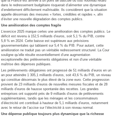
que la France est arrivée à un point de bascule où tout nouveau retard
dans le redressement budgétaire risquerait d’alimenter une dynamique
d’endettement difficilement maîtrisable. Ils considèrent que la situation
appelle désormais des mesures « fortes, crédibles et rapides », afin
d’éviter une nouvelle dégradation des comptes publics.
Une amélioration des comptes fragile
L’exercice 2025 marque certes une amélioration des comptes publics. Le
déficit est revenu à 152,5 milliards d’euros, soit 5,1 % du PIB, contre
5,8 % en 2024. Cette baisse est supérieure aux prévisions
gouvernementales qui tablaient sur 5,4 % du PIB. Pour autant, cette
amélioration ne traduit pas un véritable redressement structurel. La Cour
souligne qu’elle résulte essentiellement d’une augmentation
exceptionnelle des prélèvements obligatoires et non d’une véritable
maîtrise des dépenses publiques.
Les prélèvements obligatoires ont progressé de 51 milliards d’euros en un
an pour atteindre 1 305,1 milliards d’euros, soit 43,6 % du PIB, un niveau
qui constitue désormais le plus élevé de la zone euro. Cette progression
provient de 23 milliards d’euros de nouvelles mesures fiscales et de 28
milliards d’euros de hausse spontanée des recettes. Les grandes
entreprises ont supporté près de 9 milliards d’euros de prélèvements
supplémentaires, tandis que les ménages et les consommateurs
d’électricité ont contribué à hauteur de 5,1 milliards d’euros, notamment
avec le retour de l’accise sur l’électricité à son niveau normal.
Une dépense publique toujours plus dynamique que la richesse