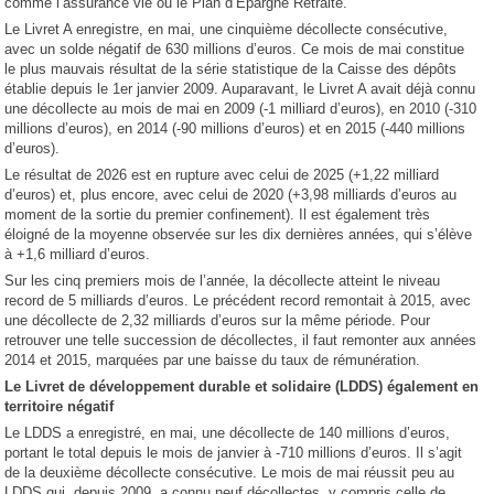
comme l’assurance vie ou le Plan d’Épargne Retraite.
Le Livret A enregistre, en mai, une cinquième décollecte consécutive,
avec un solde négatif de 630 millions d’euros. Ce mois de mai constitue
le plus mauvais résultat de la série statistique de la Caisse des dépôts
établie depuis le 1er janvier 2009. Auparavant, le Livret A avait déjà connu
une décollecte au mois de mai en 2009 (-1 milliard d’euros), en 2010 (-310
millions d’euros), en 2014 (-90 millions d’euros) et en 2015 (-440 millions
d’euros).
Le résultat de 2026 est en rupture avec celui de 2025 (+1,22 milliard
d’euros) et, plus encore, avec celui de 2020 (+3,98 milliards d’euros au
moment de la sortie du premier confinement). Il est également très
éloigné de la moyenne observée sur les dix dernières années, qui s’élève
à +1,6 milliard d’euros.
Sur les cinq premiers mois de l’année, la décollecte atteint le niveau
record de 5 milliards d’euros. Le précédent record remontait à 2015, avec
une décollecte de 2,32 milliards d’euros sur la même période. Pour
retrouver une telle succession de décollectes, il faut remonter aux années
2014 et 2015, marquées par une baisse du taux de rémunération.
Le Livret de développement durable et solidaire (LDDS) également en
territoire négatif
Le LDDS a enregistré, en mai, une décollecte de 140 millions d’euros,
portant le total depuis le mois de janvier à -710 millions d’euros. Il s’agit
de la deuxième décollecte consécutive. Le mois de mai réussit peu au
LDDS qui, depuis 2009, a connu neuf décollectes, y compris celle de