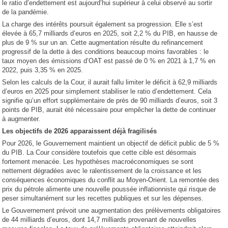
le ratio d’endettement est aujourd’hui supérieur à celui observé au sortir
de la pandémie.
La charge des intérêts poursuit également sa progression. Elle s’est
élevée à 65,7 milliards d’euros en 2025, soit 2,2 % du PIB, en hausse de
plus de 9 % sur un an. Cette augmentation résulte du refinancement
progressif de la dette à des conditions beaucoup moins favorables : le
taux moyen des émissions d’OAT est passé de 0 % en 2021 à 1,7 % en
2022, puis 3,35 % en 2025.
Selon les calculs de la Cour, il aurait fallu limiter le déficit à 62,9 milliards
d’euros en 2025 pour simplement stabiliser le ratio d’endettement. Cela
signifie qu’un effort supplémentaire de près de 90 milliards d’euros, soit 3
points de PIB, aurait été nécessaire pour empêcher la dette de continuer
à augmenter.
Les objectifs de 2026 apparaissent déjà fragilisés
Pour 2026, le Gouvernement maintient un objectif de déficit public de 5 %
du PIB. La Cour considère toutefois que cette cible est désormais
fortement menacée. Les hypothèses macroéconomiques se sont
nettement dégradées avec le ralentissement de la croissance et les
conséquences économiques du conflit au Moyen-Orient. La remontée des
prix du pétrole alimente une nouvelle poussée inflationniste qui risque de
peser simultanément sur les recettes publiques et sur les dépenses.
Le Gouvernement prévoit une augmentation des prélèvements obligatoires
de 44 milliards d’euros, dont 14,7 milliards provenant de nouvelles