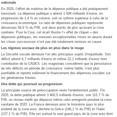
nationale
En 2025, l’effort de maitrise de la dépense publique a été pratiquement
inexistant. La dépense publique a atteint 1 694 milliards d’euros, en
progression de 1,4 % en volume, soit un rythme supérieur à celui de la
croissance économique. Le ratio de dépenses publiques représente
désormais 56,6 % du PIB, soit deux points de plus qu’avant la crise
sanitaire. Pour la Cour, cet écart illustre l’« effet de cliquet » des
dépenses publiques, les mesures exceptionnelles mises en œuvre durant
les crises successives n’ont pas été totalement remises en cause.
Les régimes sociaux de plus en plus dans le rouge
La Sécurité sociale demeure l’un des principaux sujets d’inquiétude. Son
déficit atteint 6,7 milliards d’euros et même 22,1 milliards d’euros hors
contribution de la CADES. Les magistrats considèrent que la persistance
de tels déficits en période de croissance, même faible, n’est plus
justifiable et reporte indûment le financement des dépenses sociales sur
les générations futures.
Une dette qui poursuit sa progression
La principale source de préoccupation reste l’endettement public. Fin
2025, la dette publique atteint 3 460,5 milliards d’euros, soit 115,7 % du
PIB, un niveau inédit qui dépasse même celui enregistré pendant la crise
sanitaire de 2020. La France demeure ainsi le troisième pays le plus
endetté de la zone euro, derrière la Grèce (146,1 % du PIB) et l’Italie
(137,1 % du PIB). Elle est surtout le seul grand pays de la zone euro dont