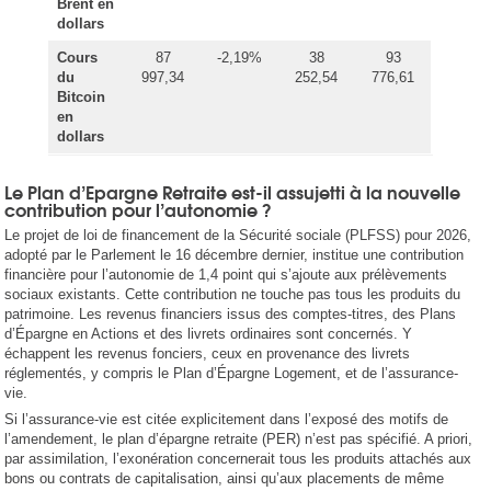
Brent en
dollars
Cours
87
-2,19%
38
93
du
997,34
252,54
776,61
Bitcoin
en
dollars
Le Plan d’Epargne Retraite est-il assujetti à la nouvelle
contribution pour l’autonomie ?
Le projet de loi de financement de la Sécurité sociale (PLFSS) pour 2026,
adopté par le Parlement le 16 décembre dernier, institue une contribution
financière pour l’autonomie de 1,4 point qui s’ajoute aux prélèvements
sociaux existants. Cette contribution ne touche pas tous les produits du
patrimoine. Les revenus financiers issus des comptes-titres, des Plans
d’Épargne en Actions et des livrets ordinaires sont concernés. Y
échappent les revenus fonciers, ceux en provenance des livrets
réglementés, y compris le Plan d’Épargne Logement, et de l’assurance-
vie.
Si l’assurance-vie est citée explicitement dans l’exposé des motifs de
l’amendement, le plan d’épargne retraite (PER) n’est pas spécifié. A priori,
par assimilation, l’exonération concernerait tous les produits attachés aux
bons ou contrats de capitalisation, ainsi qu’aux placements de même