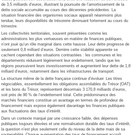
de 3,5 milliards d’euros, illustrant la poursuite de l’amortissement de la
dette sociale accumulée au cours des décennies précédentes. La
situation financière des organismes sociaux apparaît néanmoins plus
tendue, leurs disponibilités de trésorerie diminuant fortement au cours du
trimestre.
Les collectivités territoriales, souvent présentées comme les
administrations les plus vertueuses en matière de finances publiques,
n’ont joué qu’un rôle marginal dans cette hausse. Leur dette progresse de
seulement 0,8 milliard d’euros. Derrière cette stabilité apparente se
cachent cependant des situations contrastées : les communes et les
départements réduisent légèrement leur endettement, tandis que les
régions poursuivent leurs investissements et augmentent leur dette de 1,8
milliard d’euros, notamment dans les infrastructures de transport.
La structure même de la dette française continue d’évoluer. Les titres
négociables, essentiellement les obligations assimilables du Trésor (OAT)
et les bons du Trésor, représentent désormais 3 170,8 milliards d’euros,
soit près de 90 % de l’endettement total. Cette prédominance des
marchés financiers constitue un avantage en termes de profondeur de
financement mais expose également davantage les finances publiques
aux fluctuations des taux d’intérêt.
Dans un contexte marqué par une croissance faible, des dépenses
publiques toujours élevées et une normalisation durable des taux d’intérêt,
la question n’est plus seulement celle du niveau de la dette mais de sa
soutenabilité. Chaque augmentation des taux de financement accroît