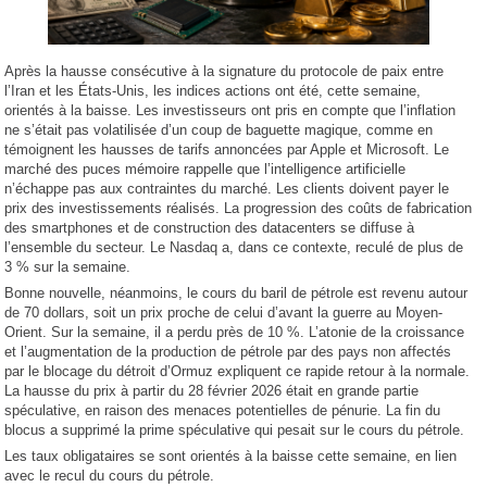
Après la hausse consécutive à la signature du protocole de paix entre
l’Iran et les États-Unis, les indices actions ont été, cette semaine,
orientés à la baisse. Les investisseurs ont pris en compte que l’inflation
ne s’était pas volatilisée d’un coup de baguette magique, comme en
témoignent les hausses de tarifs annoncées par Apple et Microsoft. Le
marché des puces mémoire rappelle que l’intelligence artificielle
n’échappe pas aux contraintes du marché. Les clients doivent payer le
prix des investissements réalisés. La progression des coûts de fabrication
des smartphones et de construction des datacenters se diffuse à
l’ensemble du secteur. Le Nasdaq a, dans ce contexte, reculé de plus de
3 % sur la semaine.
Bonne nouvelle, néanmoins, le cours du baril de pétrole est revenu autour
de 70 dollars, soit un prix proche de celui d’avant la guerre au Moyen-
Orient. Sur la semaine, il a perdu près de 10 %. L’atonie de la croissance
et l’augmentation de la production de pétrole par des pays non affectés
par le blocage du détroit d’Ormuz expliquent ce rapide retour à la normale.
La hausse du prix à partir du 28 février 2026 était en grande partie
spéculative, en raison des menaces potentielles de pénurie. La fin du
blocus a supprimé la prime spéculative qui pesait sur le cours du pétrole.
Les taux obligataires se sont orientés à la baisse cette semaine, en lien
avec le recul du cours du pétrole.