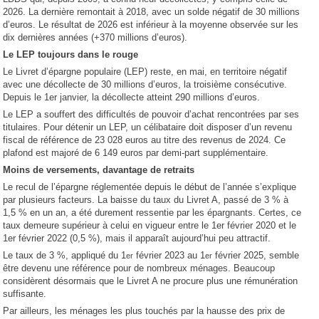
2026. La dernière remontait à 2018, avec un solde négatif de 30 millions
d’euros. Le résultat de 2026 est inférieur à la moyenne observée sur les
dix dernières années (+370 millions d’euros).
Le LEP toujours dans le rouge
Le Livret d’épargne populaire (LEP) reste, en mai, en territoire négatif
avec une décollecte de 30 millions d’euros, la troisième consécutive.
Depuis le 1er janvier, la décollecte atteint 290 millions d’euros.
Le LEP a souffert des difficultés de pouvoir d’achat rencontrées par ses
titulaires. Pour détenir un LEP, un célibataire doit disposer d’un revenu
fiscal de référence de 23 028 euros au titre des revenus de 2024. Ce
plafond est majoré de 6 149 euros par demi-part supplémentaire.
Moins de versements, davantage de retraits
Le recul de l’épargne réglementée depuis le début de l’année s’explique
par plusieurs facteurs. La baisse du taux du Livret A, passé de 3 % à
1,5 % en un an, a été durement ressentie par les épargnants. Certes, ce
taux demeure supérieur à celui en vigueur entre le 1er février 2020 et le
1er février 2022 (0,5 %), mais il apparaît aujourd’hui peu attractif.
Le taux de 3 %, appliqué du 1
février 2023 au 1
février 2025, semble
er
er
être devenu une référence pour de nombreux ménages. Beaucoup
considèrent désormais que le Livret A ne procure plus une rémunération
suffisante.
Par ailleurs, les ménages les plus touchés par la hausse des prix de