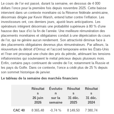
Le cours de l’or est passé, durant la semaine, en dessous de 4 000
dollars l’once pour la première fois depuis novembre 2025. Cette baisse
intervient dans un contexte monétaire où la Réserve fédérale américaine,
désormais dirigée par Kevin Warsh, entend lutter contre l’inflation. Les
investisseurs ont, ces derniers jours, ajusté leurs anticipations. Les
opérateurs intègrent désormais une probabilité supérieure à 80 % d’une
hausse des taux d’ici la fin de l’année. Une meilleure rémunération des
placements monétaires et obligataires conduit à une dépréciation du cours
de l’or, qui ne génère aucun rendement. Son attractivité diminue face à
des placements obligataires devenus plus rémunérateurs. Par ailleurs, la
réouverture du détroit d’Ormuz et l’accord temporaire entre les États-Unis
et l’Iran ont provoqué une chute des prix du pétrole, atténuant les tensions
inflationnistes qui soutenaient le métal précieux depuis plusieurs mois.
Enfin, certains pays continuent de vendre de l’or, notamment la Russie et
les pays du Golfe. Dans ce contexte, l’once a cédé plus de 25 % depuis
son sommet historique de janvier.
Le tableau de la semaine des marchés financiers
Résultat
Évolutio
Résultat
Résultat
s
n
s
s
26 juin
sur la
31 déc.
31 déc.
2026
semaine
2025
2024
CAC 40
8 365,48
-0,74 %
8 149,50
7 380,74