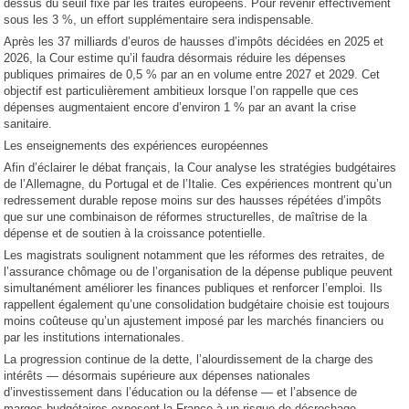
dessus du seuil fixé par les traités européens. Pour revenir effectivement
sous les 3 %, un effort supplémentaire sera indispensable.
Après les 37 milliards d’euros de hausses d’impôts décidées en 2025 et
2026, la Cour estime qu’il faudra désormais réduire les dépenses
publiques primaires de 0,5 % par an en volume entre 2027 et 2029. Cet
objectif est particulièrement ambitieux lorsque l’on rappelle que ces
dépenses augmentaient encore d’environ 1 % par an avant la crise
sanitaire.
Les enseignements des expériences européennes
Afin d’éclairer le débat français, la Cour analyse les stratégies budgétaires
de l’Allemagne, du Portugal et de l’Italie. Ces expériences montrent qu’un
redressement durable repose moins sur des hausses répétées d’impôts
que sur une combinaison de réformes structurelles, de maîtrise de la
dépense et de soutien à la croissance potentielle.
Les magistrats soulignent notamment que les réformes des retraites, de
l’assurance chômage ou de l’organisation de la dépense publique peuvent
simultanément améliorer les finances publiques et renforcer l’emploi. Ils
rappellent également qu’une consolidation budgétaire choisie est toujours
moins coûteuse qu’un ajustement imposé par les marchés financiers ou
par les institutions internationales.
La progression continue de la dette, l’alourdissement de la charge des
intérêts — désormais supérieure aux dépenses nationales
d’investissement dans l’éducation ou la défense — et l’absence de
marges budgétaires exposent la France à un risque de décrochage