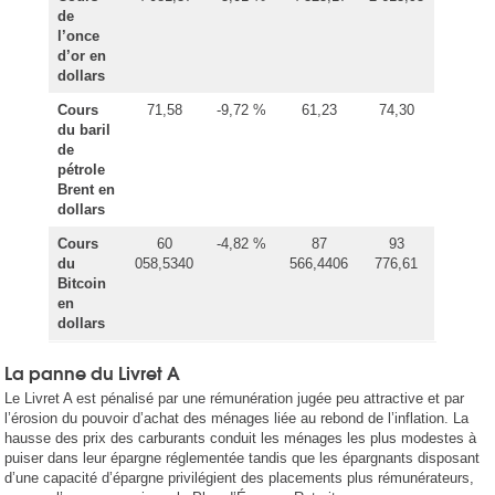
de
l’once
d’or en
dollars
Cours
71,58
-9,72 %
61,23
74,30
du baril
de
pétrole
Brent en
dollars
Cours
60
-4,82 %
87
93
du
058,5340
566,4406
776,61
Bitcoin
en
dollars
La panne du Livret A
Le Livret A est pénalisé par une rémunération jugée peu attractive et par
l’érosion du pouvoir d’achat des ménages liée au rebond de l’inflation. La
hausse des prix des carburants conduit les ménages les plus modestes à
puiser dans leur épargne réglementée tandis que les épargnants disposant
d’une capacité d’épargne privilégient des placements plus rémunérateurs,