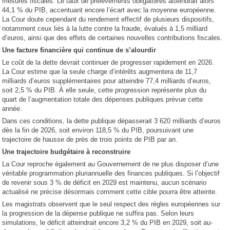
mesures fiscales. Le taux de prélèvements obligatoires atteindrait alors
44,1 % du PIB, accentuant encore l’écart avec la moyenne européenne.
La Cour doute cependant du rendement effectif de plusieurs dispositifs,
notamment ceux liés à la lutte contre la fraude, évalués à 1,5 milliard
d’euros, ainsi que des effets de certaines nouvelles contributions fiscales.
Une facture financière qui continue de s’alourdir
Le coût de la dette devrait continuer de progresser rapidement en 2026.
La Cour estime que la seule charge d’intérêts augmentera de 11,7
milliards d’euros supplémentaires pour atteindre 77,4 milliards d’euros,
soit 2,5 % du PIB. À elle seule, cette progression représente plus du
quart de l’augmentation totale des dépenses publiques prévue cette
année.
Dans ces conditions, la dette publique dépasserait 3 620 milliards d’euros
dès la fin de 2026, soit environ 118,5 % du PIB, poursuivant une
trajectoire de hausse de près de trois points de PIB par an.
Une trajectoire budgétaire à reconstruire
La Cour reproche également au Gouvernement de ne plus disposer d’une
véritable programmation pluriannuelle des finances publiques. Si l’objectif
de revenir sous 3 % de déficit en 2029 est maintenu, aucun scénario
actualisé ne précise désormais comment cette cible pourra être atteinte.
Les magistrats observent que le seul respect des règles européennes sur
la progression de la dépense publique ne suffira pas. Selon leurs
simulations, le déficit atteindrait encore 3,2 % du PIB en 2029, soit au-