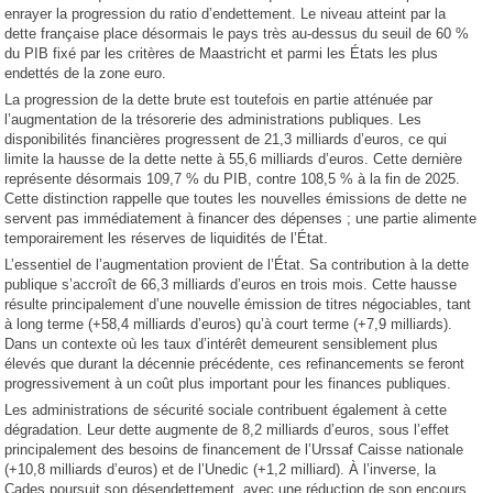
enrayer la progression du ratio d’endettement. Le niveau atteint par la
dette française place désormais le pays très au-dessus du seuil de 60 %
du PIB fixé par les critères de Maastricht et parmi les États les plus
endettés de la zone euro.
La progression de la dette brute est toutefois en partie atténuée par
l’augmentation de la trésorerie des administrations publiques. Les
disponibilités financières progressent de 21,3 milliards d’euros, ce qui
limite la hausse de la dette nette à 55,6 milliards d’euros. Cette dernière
représente désormais 109,7 % du PIB, contre 108,5 % à la fin de 2025.
Cette distinction rappelle que toutes les nouvelles émissions de dette ne
servent pas immédiatement à financer des dépenses ; une partie alimente
temporairement les réserves de liquidités de l’État.
L’essentiel de l’augmentation provient de l’État. Sa contribution à la dette
publique s’accroît de 66,3 milliards d’euros en trois mois. Cette hausse
résulte principalement d’une nouvelle émission de titres négociables, tant
à long terme (+58,4 milliards d’euros) qu’à court terme (+7,9 milliards).
Dans un contexte où les taux d’intérêt demeurent sensiblement plus
élevés que durant la décennie précédente, ces refinancements se feront
progressivement à un coût plus important pour les finances publiques.
Les administrations de sécurité sociale contribuent également à cette
dégradation. Leur dette augmente de 8,2 milliards d’euros, sous l’effet
principalement des besoins de financement de l’Urssaf Caisse nationale
(+10,8 milliards d’euros) et de l’Unedic (+1,2 milliard). À l’inverse, la
Cades poursuit son désendettement, avec une réduction de son encours