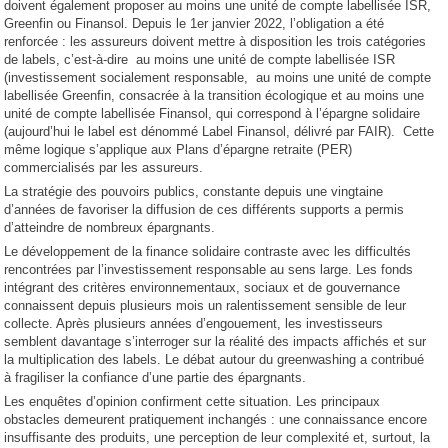
doivent également proposer au moins une unité de compte labellisée ISR,
Greenfin ou Finansol. Depuis le 1er janvier 2022, l’obligation a été
renforcée : les assureurs doivent mettre à disposition les trois catégories
de labels, c’est-à-dire au moins une unité de compte labellisée ISR
(investissement socialement responsable, au moins une unité de compte
labellisée Greenfin, consacrée à la transition écologique et au moins une
unité de compte labellisée Finansol, qui correspond à l’épargne solidaire
(aujourd’hui le label est dénommé Label Finansol, délivré par FAIR). Cette
même logique s’applique aux Plans d’épargne retraite (PER)
commercialisés par les assureurs.
La stratégie des pouvoirs publics, constante depuis une vingtaine
d’années de favoriser la diffusion de ces différents supports a permis
d’atteindre de nombreux épargnants.
Le développement de la finance solidaire contraste avec les difficultés
rencontrées par l’investissement responsable au sens large. Les fonds
intégrant des critères environnementaux, sociaux et de gouvernance
connaissent depuis plusieurs mois un ralentissement sensible de leur
collecte. Après plusieurs années d’engouement, les investisseurs
semblent davantage s’interroger sur la réalité des impacts affichés et sur
la multiplication des labels. Le débat autour du greenwashing a contribué
à fragiliser la confiance d’une partie des épargnants.
Les enquêtes d’opinion confirment cette situation. Les principaux
obstacles demeurent pratiquement inchangés : une connaissance encore
insuffisante des produits, une perception de leur complexité et, surtout, la