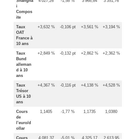
Shangha
4 027,26
-1,58 %
3 968,84
3 351,76
i
Compos
ite
Taux
+3,632 %
-0,106 pt
+3,561 %
+3,194 %
OAT
France à
10 ans
Taux
+2,849 %
-0,132 pt
+2,862 %
+2,362 %
Bund
alleman
d à 10
ans
Taux
+4,367 %
-0,116 pt
+4,138 %
+4,528 %
Trésor
US à 10
ans
Cours
1,1405
-1,77 %
1,1735
1,0380
de
l’euro/d
ollar
Cours
4 081,37
-5,01 %
4 325,17
2 613,95