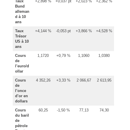
Taux
+2,898 %
+0,037 pt
+2,023 %
+2,362 %
Bund
alleman
d à 10
ans
Taux
+4,144 %
-0,053 pt
+3,866 %
+4,528 %
Trésor
US à 10
ans
Cours
1,1720
+0,79 %
1,1060
1,0380
de
l’euro/d
ollar
Cours
4 352,26
+3,33 %
2 066,67
2 613,95
de
l’once
d’or en
dollars
Cours
60,25
-1,50 %
77,13
74,30
du baril
de
pétrole