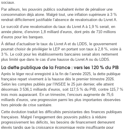
sociaux.
Par ailleurs, les pouvoirs publics souhaitent éviter de pénaliser une
consommation déjà atone. Malgré tout, une inflation supérieure à 3 %
rendrait difficilement justifiable l’absence de revalorisation du Livret A.
Le surcoût d’une revalorisation du taux du Livret A à 1,9 % serait, en
année pleine, d’environ 1,8 milliard d’euros, dont près de 710 millions
d’euros pour les banques.
À défaut d’actualiser le taux du Livret A et du LDDS, le gouvernement
pourrait choisir de privilégier le LEP en portant son taux à 2,8 %, voire à
3 %. Le coût pour les établissements bancaires serait alors nettement
plus limité que dans le cas d’une hausse du Livret A ou du LDDS.
La dette publique de la France : vers les 120 % du PIB
Après le léger recul enregistré à la fin de l’année 2025, la dette publique
française repart vivement à la hausse dès le premier trimestre 2026.
Selon les comptes publiés par l’INSEE le 25 juin dernier, elle atteint
désormais 3 536,1 milliards d’euros, soit 117,5 % du PIB, contre 115,7 %
trois mois auparavant. En un trimestre, l’encours augmente de 75,6
milliards d’euros, une progression parmi les plus importantes observées
hors période de crise sanitaire.
Cette évolution traduit les difficultés persistantes des finances publiques
françaises. Malgré l’engagement des pouvoirs publics à réduire
progressivement les déficits, les besoins de financement demeurent
élevés tandis que la croissance économique reste insuffisante pour