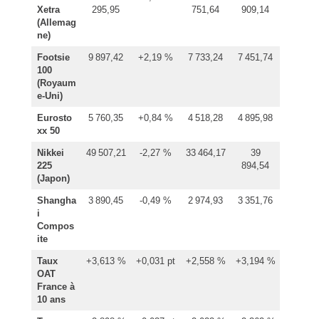
Xetra
295,95
751,64
909,14
(Allemag
ne)
Footsie
9 897,42
+2,19 %
7 733,24
7 451,74
100
(Royaum
e-Uni)
Eurosto
5 760,35
+0,84 %
4 518,28
4 895,98
xx 50
Nikkei
49 507,21
-2,27 %
33 464,17
39
225
894,54
(Japon)
Shangha
3 890,45
-0,49 %
2 974,93
3 351,76
i
Compos
ite
Taux
+3,613 %
+0,031 pt
+2,558 %
+3,194 %
OAT
France à
10 ans