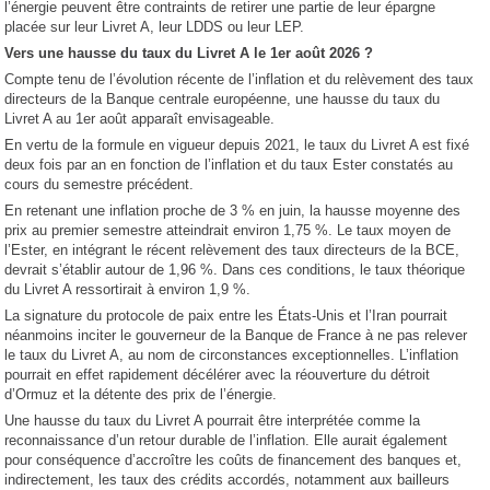
l’énergie peuvent être contraints de retirer une partie de leur épargne
placée sur leur Livret A, leur LDDS ou leur LEP.
Vers une hausse du taux du Livret A le 1er août 2026 ?
Compte tenu de l’évolution récente de l’inflation et du relèvement des taux
directeurs de la Banque centrale européenne, une hausse du taux du
Livret A au 1er août apparaît envisageable.
En vertu de la formule en vigueur depuis 2021, le taux du Livret A est fixé
deux fois par an en fonction de l’inflation et du taux Ester constatés au
cours du semestre précédent.
En retenant une inflation proche de 3 % en juin, la hausse moyenne des
prix au premier semestre atteindrait environ 1,75 %. Le taux moyen de
l’Ester, en intégrant le récent relèvement des taux directeurs de la BCE,
devrait s’établir autour de 1,96 %. Dans ces conditions, le taux théorique
du Livret A ressortirait à environ 1,9 %.
La signature du protocole de paix entre les États-Unis et l’Iran pourrait
néanmoins inciter le gouverneur de la Banque de France à ne pas relever
le taux du Livret A, au nom de circonstances exceptionnelles. L’inflation
pourrait en effet rapidement décélérer avec la réouverture du détroit
d’Ormuz et la détente des prix de l’énergie.
Une hausse du taux du Livret A pourrait être interprétée comme la
reconnaissance d’un retour durable de l’inflation. Elle aurait également
pour conséquence d’accroître les coûts de financement des banques et,
indirectement, les taux des crédits accordés, notamment aux bailleurs