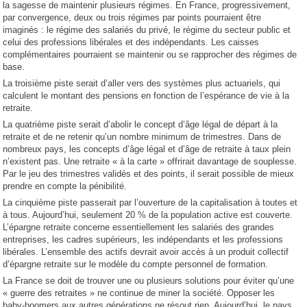
la sagesse de maintenir plusieurs régimes. En France, progressivement,
par convergence, deux ou trois régimes par points pourraient être
imaginés : le régime des salariés du privé, le régime du secteur public et
celui des professions libérales et des indépendants. Les caisses
complémentaires pourraient se maintenir ou se rapprocher des régimes de
base.
La troisième piste serait d’aller vers des systèmes plus actuariels, qui
calculent le montant des pensions en fonction de l’espérance de vie à la
retraite.
La quatrième piste serait d’abolir le concept d’âge légal de départ à la
retraite et de ne retenir qu’un nombre minimum de trimestres. Dans de
nombreux pays, les concepts d’âge légal et d’âge de retraite à taux plein
n’existent pas. Une retraite « à la carte » offrirait davantage de souplesse.
Par le jeu des trimestres validés et des points, il serait possible de mieux
prendre en compte la pénibilité.
La cinquième piste passerait par l’ouverture de la capitalisation à toutes et
à tous. Aujourd’hui, seulement 20 % de la population active est couverte.
L’épargne retraite concerne essentiellement les salariés des grandes
entreprises, les cadres supérieurs, les indépendants et les professions
libérales. L’ensemble des actifs devrait avoir accès à un produit collectif
d’épargne retraite sur le modèle du compte personnel de formation.
La France se doit de trouver une ou plusieurs solutions pour éviter qu’une
« guerre des retraites » ne continue de miner la société. Opposer les
baby-boomers aux autres générations ne résout rien. Aujourd’hui, le pays