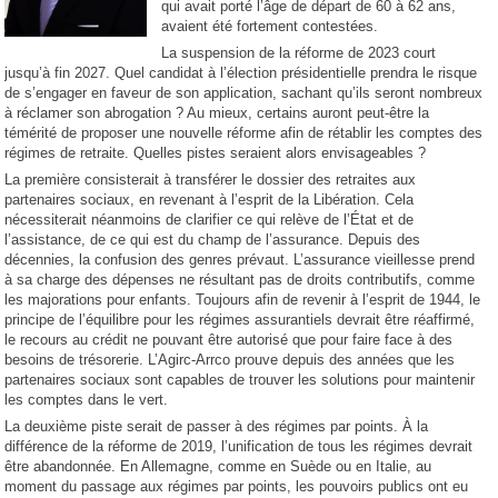
qui avait porté l’âge de départ de 60 à 62 ans,
avaient été fortement contestées.
La suspension de la réforme de 2023 court
jusqu’à fin 2027. Quel candidat à l’élection présidentielle prendra le risque
de s’engager en faveur de son application, sachant qu’ils seront nombreux
à réclamer son abrogation ? Au mieux, certains auront peut-être la
témérité de proposer une nouvelle réforme afin de rétablir les comptes des
régimes de retraite. Quelles pistes seraient alors envisageables ?
La première consisterait à transférer le dossier des retraites aux
partenaires sociaux, en revenant à l’esprit de la Libération. Cela
nécessiterait néanmoins de clarifier ce qui relève de l’État et de
l’assistance, de ce qui est du champ de l’assurance. Depuis des
décennies, la confusion des genres prévaut. L’assurance vieillesse prend
à sa charge des dépenses ne résultant pas de droits contributifs, comme
les majorations pour enfants. Toujours afin de revenir à l’esprit de 1944, le
principe de l’équilibre pour les régimes assurantiels devrait être réaffirmé,
le recours au crédit ne pouvant être autorisé que pour faire face à des
besoins de trésorerie. L’Agirc-Arrco prouve depuis des années que les
partenaires sociaux sont capables de trouver les solutions pour maintenir
les comptes dans le vert.
La deuxième piste serait de passer à des régimes par points. À la
différence de la réforme de 2019, l’unification de tous les régimes devrait
être abandonnée. En Allemagne, comme en Suède ou en Italie, au
moment du passage aux régimes par points, les pouvoirs publics ont eu