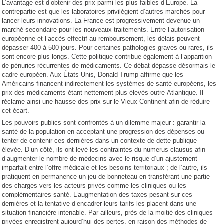
L’avantage est d’obtenir des prix parmi les plus faibles d’Europe. La
contrepartie est que les laboratoires privilégient d’autres marchés pour
lancer leurs innovations. La France est progressivement devenue un
marché secondaire pour les nouveaux traitements. Entre l’autorisation
européenne et l’accès effectif au remboursement, les délais peuvent
dépasser 400 à 500 jours. Pour certaines pathologies graves ou rares, ils
sont encore plus longs. Cette politique contribue également à l’apparition
de pénuries récurrentes de médicaments. Ce débat dépasse désormais le
cadre européen. Aux États-Unis, Donald Trump affirme que les
Américains financent indirectement les systèmes de santé européens, les
prix des médicaments étant nettement plus élevés outre-Atlantique. Il
réclame ainsi une hausse des prix sur le Vieux Continent afin de réduire
cet écart.
Les pouvoirs publics sont confrontés à un dilemme majeur : garantir la
santé de la population en acceptant une progression des dépenses ou
tenter de contenir ces dernières dans un contexte de dette publique
élevée. D’un côté, ils ont levé les contraintes du numerus clausus afin
d’augmenter le nombre de médecins avec le risque d’un ajustement
imparfait entre l’offre médicale et les besoins territoriaux ; de l’autre, ils
pratiquent en permanence un jeu de bonneteau en transférant une partie
des charges vers les acteurs privés comme les cliniques ou les
complémentaires santé. L’augmentation des taxes pesant sur ces
dernières et la tentative d’encadrer leurs tarifs les placent dans une
situation financière intenable. Par ailleurs, près de la moitié des cliniques
privées enregistrent aujourd’hui des pertes, en raison des méthodes de