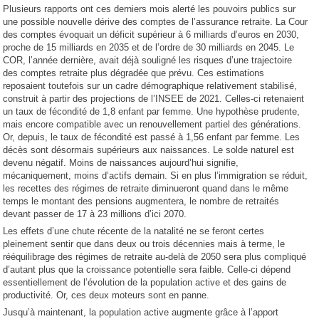
Plusieurs rapports ont ces derniers mois alerté les pouvoirs publics sur
une possible nouvelle dérive des comptes de l’assurance retraite. La Cour
des comptes évoquait un déficit supérieur à 6 milliards d’euros en 2030,
proche de 15 milliards en 2035 et de l’ordre de 30 milliards en 2045. Le
COR, l’année dernière, avait déjà souligné les risques d’une trajectoire
des comptes retraite plus dégradée que prévu. Ces estimations
reposaient toutefois sur un cadre démographique relativement stabilisé,
construit à partir des projections de l’INSEE de 2021. Celles-ci retenaient
un taux de fécondité de 1,8 enfant par femme. Une hypothèse prudente,
mais encore compatible avec un renouvellement partiel des générations.
Or, depuis, le taux de fécondité est passé à 1,56 enfant par femme. Les
décès sont désormais supérieurs aux naissances. Le solde naturel est
devenu négatif. Moins de naissances aujourd’hui signifie,
mécaniquement, moins d’actifs demain. Si en plus l’immigration se réduit,
les recettes des régimes de retraite diminueront quand dans le même
temps le montant des pensions augmentera, le nombre de retraités
devant passer de 17 à 23 millions d’ici 2070.
Les effets d’une chute récente de la natalité ne se feront certes
pleinement sentir que dans deux ou trois décennies mais à terme, le
rééquilibrage des régimes de retraite au-delà de 2050 sera plus compliqué
d’autant plus que la croissance potentielle sera faible. Celle-ci dépend
essentiellement de l’évolution de la population active et des gains de
productivité. Or, ces deux moteurs sont en panne.
Jusqu’à maintenant, la population active augmente grâce à l’apport