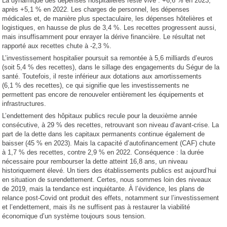
La dynamique des dépenses hospitalières reste vive : +6,6 % en 2023,
après +5,1 % en 2022. Les charges de personnel, les dépenses
médicales et, de manière plus spectaculaire, les dépenses hôtelières et
logistiques, en hausse de plus de 3,4 %. Les recettes progressent aussi,
mais insuffisamment pour enrayer la dérive financière. Le résultat net
rapporté aux recettes chute à -2,3 %.
L’investissement hospitalier poursuit sa remontée à 5,6 milliards d’euros
(soit 5,4 % des recettes), dans le sillage des engagements du Ségur de la
santé. Toutefois, il reste inférieur aux dotations aux amortissements
(6,1 % des recettes), ce qui signifie que les investissements ne
permettent pas encore de renouveler entièrement les équipements et
infrastructures.
L’endettement des hôpitaux publics recule pour la deuxième année
consécutive, à 29 % des recettes, retrouvant son niveau d’avant-crise. La
part de la dette dans les capitaux permanents continue également de
baisser (45 % en 2023). Mais la capacité d’autofinancement (CAF) chute
à 1,7 % des recettes, contre 2,9 % en 2022. Conséquence : la durée
nécessaire pour rembourser la dette atteint 16,8 ans, un niveau
historiquement élevé. Un tiers des établissements publics est aujourd’hui
en situation de surendettement. Certes, nous sommes loin des niveaux
de 2019, mais la tendance est inquiétante. À l’évidence, les plans de
relance post-Covid ont produit des effets, notamment sur l’investissement
et l’endettement, mais ils ne suffisent pas à restaurer la viabilité
économique d’un système toujours sous tension.