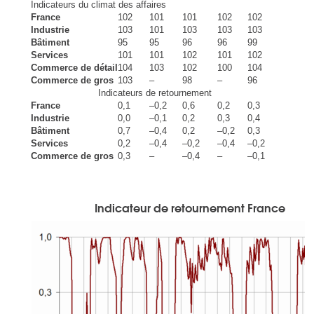
Indicateurs du climat des affaires
France
102
101
101
102
102
Industrie
103
101
103
103
103
Bâtiment
95
95
96
96
99
Services
101
101
102
101
102
Commerce de détail
104
103
102
100
104
Commerce de gros
103
–
98
–
96
Indicateurs de retournement
France
0,1
–0,2
0,6
0,2
0,3
Industrie
0,0
–0,1
0,2
0,3
0,4
Bâtiment
0,7
–0,4
0,2
–0,2
0,3
Services
0,2
–0,4
–0,2
–0,4
–0,2
Commerce de gros
0,3
–
–0,4
–
–0,1
Indicateur de retournement France