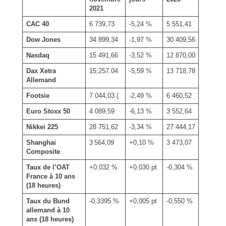
2021
CAC 40
6 739,73
-5,24 %
5 551,41
Dow Jones
34 899,34
-1,97 %
30 409,56
Nasdaq
15 491,66
-3,52 %
12 870,00
Dax Xetra
15,257.04
-5,59 %
13 718,78
Allemand
Footsie
7 044,03 (
-2,49 %
6 460,52
Euro Stoxx 50
4 089,59
-6,13 %
3 552,64
Nikkei 225
28 751,62
-3,34 %
27 444,17
Shanghai
3 564,09
+0,10 %
3 473,07
Composite
Taux de l’OAT
+0,032 %
+0,030 pt
-0,304 %
France à 10 ans
(18 heures)
Taux du Bund
-0,3395 %
+0,005 pt
-0,550 %
allemand à 10
ans
(18 heures)