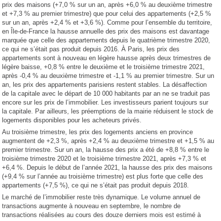
prix des maisons (+7,0 % sur un an, après +6,0 % au deuxième trimestre
et +7,3 % au premier trimestre) que pour celui des appartements (+2,5 %
sur un an, après +2,4 % et +3,6 %). Comme pour l’ensemble du territoire,
en Île-de-France la hausse annuelle des prix des maisons est davantage
marquée que celle des appartements depuis le quatrième trimestre 2020,
ce qui ne s’était pas produit depuis 2016. À Paris, les prix des
appartements sont à nouveau en légère hausse après deux trimestres de
légère baisse, +0,8 % entre le deuxième et le troisième trimestre 2021,
après -0,4 % au deuxième trimestre et -1,1 % au premier trimestre. Sur un
an, les prix des appartements parisiens restent stables. La désaffection
de la capitale avec le départ de 10 000 habitants par an ne se traduit pas
encore sur les prix de l’immobilier. Les investisseurs parient toujours sur
la capitale. Par ailleurs, les préemptions de la mairie réduisent le stock de
logements disponibles pour les acheteurs privés.
Au troisième trimestre, les prix des logements anciens en province
augmentent de +2,3 %, après +2,4 % au deuxième trimestre et +1,5 % au
premier trimestre. Sur un an, la hausse des prix a été de +8,8 % entre le
troisième trimestre 2020 et le troisième trimestre 2021, après +7,3 % et
+6,4 %. Depuis le début de l’année 2021, la hausse des prix des maisons
(+9,4 % sur l’année au troisième trimestre) est plus forte que celle des
appartements (+7,5 %), ce qui ne s’était pas produit depuis 2018.
Le marché de l’immobilier reste très dynamique. Le volume annuel de
transactions augmente à nouveau en septembre, le nombre de
transactions réalisées au cours des douze derniers mois est estimé à