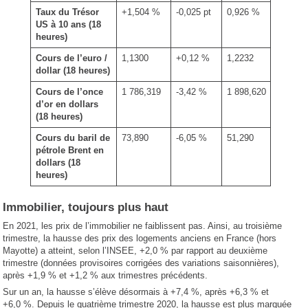
Taux du Trésor
+1,504 %
-0,025 pt
0,926 %
US à 10 ans (18
heures)
Cours de l’euro /
1,1300
+0,12 %
1,2232
dollar
(18 heures)
Cours de l’once
1 786,319
-3,42 %
1 898,620
d’or en dollars
(18 heures)
Cours du baril de
73,890
-6,05 %
51,290
pétrole Brent en
dollars (18
heures)
Immobilier, toujours plus haut
En 2021, les prix de l’immobilier ne faiblissent pas. Ainsi, au troisième
trimestre, la hausse des prix des logements anciens en France (hors
Mayotte) a atteint, selon l’INSEE, +2,0 % par rapport au deuxième
trimestre (données provisoires corrigées des variations saisonnières),
après +1,9 % et +1,2 % aux trimestres précédents.
Sur un an, la hausse s’élève désormais à +7,4 %, après +6,3 % et
+6,0 %. Depuis le quatrième trimestre 2020, la hausse est plus marquée