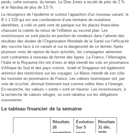
perdu, cette semaine, du terrain. Le Dow Jones a reculé de près de 2 %
et le Nasdaq de plus de 3,5 %.
La résurgence de l’épidémie et surtout l’apparition d’un nouveau variant, le
B.1.1.529 qui est une combinaison d’une trentaine de mutations
identifiées, a créé un petit vent de panique sur les places financières
chassant la crainte du retour de l’inflation au second plan. Les
investisseurs se sont placés en position de vendeurs dans l’attente des
résultats des études de l’Organisation Mondiale de la Santé sur l’efficacité
des vaccins face à ce variant et sur la dangerosité de ce dernier. Après
plusieurs mois de reprise de leurs activités, les compagnies aériennes
sont contraintes à nouveau de fermer des lignes. La France, l’Allemagne,
l’Italie et le Royaume-Uni ont d’ores et déjà interdit les vols en provenance
d’Afrique du Sud et des pays voisins. Israël et Singapour ont également
annoncé des restrictions sur les voyages. Le Maroc interdit de son côté
les touristes en provenance de France. Les valeurs touristiques ont, par
voie de ricochet, diminué fortement tout comme celles liées à l’énergie.
En revanche, les valeurs « santé » sont en hausse. Les investisseurs, à
la recherche de valeurs refuges, se sont rabattus sur les obligations
souveraines.
Le tableau financier de la semaine
Résultats
Évolution
Résultats
26
Sur 5
31 déc.
novembre
jours
2020