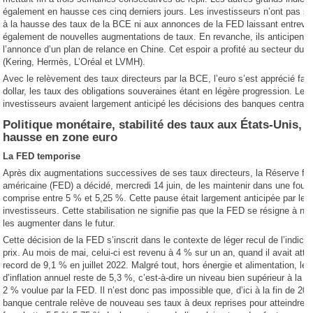
également en hausse ces cinq derniers jours. Les investisseurs n’ont pas su
à la hausse des taux de la BCE ni aux annonces de la FED laissant entrevoi
également de nouvelles augmentations de taux. En revanche, ils anticipent
l’annonce d’un plan de relance en Chine. Cet espoir a profité au secteur du l
(Kering, Hermès, L’Oréal et LVMH).
Avec le relèvement des taux directeurs par la BCE, l’euro s’est apprécié fac
dollar, les taux des obligations souveraines étant en légère progression. Les
investisseurs avaient largement anticipé les décisions des banques centrale
Politique monétaire, stabilité des taux aux États-Unis,
hausse en zone euro
La FED temporise
Après dix augmentations successives de ses taux directeurs, la Réserve fé
américaine (FED) a décidé, mercredi 14 juin, de les maintenir dans une four
comprise entre 5 % et 5,25 %. Cette pause était largement anticipée par les
investisseurs. Cette stabilisation ne signifie pas que la FED se résigne à ne
les augmenter dans le futur.
Cette décision de la FED s’inscrit dans le contexte de léger recul de l’indice
prix. Au mois de mai, celui-ci est revenu à 4 % sur un an, quand il avait atte
record de 9,1 % en juillet 2022. Malgré tout, hors énergie et alimentation, le 
d’inflation annuel reste de 5,3 %, c’est-à-dire un niveau bien supérieur à la c
2 % voulue par la FED. Il n’est donc pas impossible que, d’ici à la fin de 202
banque centrale relève de nouveau ses taux à deux reprises pour atteindre l