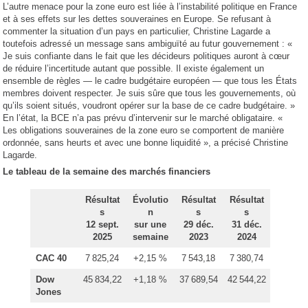
L’autre menace pour la zone euro est liée à l’instabilité politique en France
et à ses effets sur les dettes souveraines en Europe. Se refusant à
commenter la situation d’un pays en particulier, Christine Lagarde a
toutefois adressé un message sans ambiguïté au futur gouvernement : «
Je suis confiante dans le fait que les décideurs politiques auront à cœur
de réduire l’incertitude autant que possible. Il existe également un
ensemble de règles — le cadre budgétaire européen — que tous les États
membres doivent respecter. Je suis sûre que tous les gouvernements, où
qu’ils soient situés, voudront opérer sur la base de ce cadre budgétaire. »
En l’état, la BCE n’a pas prévu d’intervenir sur le marché obligataire. «
Les obligations souveraines de la zone euro se comportent de manière
ordonnée, sans heurts et avec une bonne liquidité », a précisé Christine
Lagarde.
Le tableau de la semaine des marchés financiers
Résultat
Évolutio
Résultat
Résultat
s
n
s
s
12 sept.
sur une
29 déc.
31 déc.
2025
semaine
2023
2024
CAC 40
7 825,24
+2,15 %
7 543,18
7 380,74
Dow
45 834,22
+1,18 %
37 689,54
42 544,22
Jones