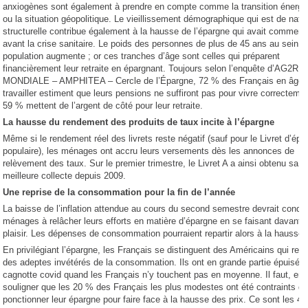
anxiogènes sont également à prendre en compte comme la transition énergé
ou la situation géopolitique. Le vieillissement démographique qui est de natu
structurelle contribue également à la hausse de l’épargne qui avait commen
avant la crise sanitaire. Le poids des personnes de plus de 45 ans au sein d
population augmente ; or ces tranches d’âge sont celles qui préparent
financièrement leur retraite en épargnant. Toujours selon l’enquête d’AG2R L
MONDIALE – AMPHITEA – Cercle de l’Épargne, 72 % des Français en âge 
travailler estiment que leurs pensions ne suffiront pas pour vivre correctemen
59 % mettent de l’argent de côté pour leur retraite.
La hausse du rendement des produits de taux incite à l’épargne
Même si le rendement réel des livrets reste négatif (sauf pour le Livret d’épa
populaire), les ménages ont accru leurs versements dès les annonces de
relèvement des taux. Sur le premier trimestre, le Livret A a ainsi obtenu sa
meilleure collecte depuis 2009.
Une reprise de la consommation pour la fin de l’année
La baisse de l’inflation attendue au cours du second semestre devrait condui
ménages à relâcher leurs efforts en matière d’épargne en se faisant davanta
plaisir. Les dépenses de consommation pourraient repartir alors à la hausse.
En privilégiant l’épargne, les Français se distinguent des Américains qui rest
des adeptes invétérés de la consommation. Ils ont en grande partie épuisé l
cagnotte covid quand les Français n’y touchent pas en moyenne. Il faut, en e
souligner que les 20 % des Français les plus modestes ont été contraints d
ponctionner leur épargne pour faire face à la hausse des prix. Ce sont les 4