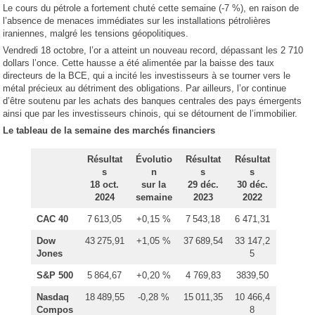
Le cours du pétrole a fortement chuté cette semaine (-7 %), en raison de
l’absence de menaces immédiates sur les installations pétrolières
iraniennes, malgré les tensions géopolitiques.
Vendredi 18 octobre, l’or a atteint un nouveau record, dépassant les 2 710
dollars l’once. Cette hausse a été alimentée par la baisse des taux
directeurs de la BCE, qui a incité les investisseurs à se tourner vers le
métal précieux au détriment des obligations. Par ailleurs, l’or continue
d’être soutenu par les achats des banques centrales des pays émergents
ainsi que par les investisseurs chinois, qui se détournent de l’immobilier.
Le tableau de la semaine des marchés financiers
Résultat
Évolutio
Résultat
Résultat
s
n
s
s
18 oct.
sur la
29 déc.
30 déc.
2024
semaine
2023
2022
CAC 40
7 613,05
+0,15 %
7 543,18
6 471,31
Dow
43 275,91
+1,05 %
37 689,54
33 147,2
Jones
5
S&P 500
5 864,67
+0,20 %
4 769,83
3839,50
Nasdaq
18 489,55
-0,28 %
15 011,35
10 466,4
Compos
8