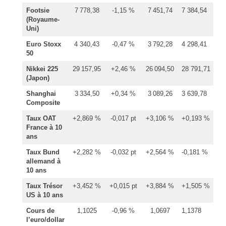
Footsie
7 778,38
-1,15 %
7 451,74
7 384,54
(Royaume-
Uni)
Euro Stoxx
4 340,43
-0,47 %
3 792,28
4 298,41
50
Nikkei 225
29 157,95
+2,46 %
26 094,50
28 791,71
(Japon)
Shanghai
3 334,50
+0,34 %
3 089,26
3 639,78
Composite
Taux OAT
+2,869 %
-0,017 pt
+3,106 %
+0,193 %
France à 10
ans
Taux Bund
+2,282 %
-0,032 pt
+2,564 %
-0,181 %
allemand à
10 ans
Taux Trésor
+3,452 %
+0,015 pt
+3,884 %
+1,505 %
US à 10 ans
Cours de
1,1025
-0,96 %
1,0697
1,1378
l’euro/dollar