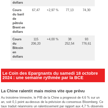
dollars
Cours
67,47
+2,97 %
77,13
74,30
du baril
de
pétrole
Brent en
dollars
Cours
115
+4,00 %
38
93
du
206,20
252,54
776,61
Bitcoin
en
dollars
Le Coin des Epargnants du samedi 18 octobre
2024 : une semaine rythmée par la BCE
La Chine ralentit mais moins vite que prévu
Au troisième trimestre, le PIB de la Chine a progressé de 4,6 % sur un
an, soit 0,1 point au-dessus de la prévision du consensus Bloomberg. Ce
taux traduit néanmoins un ralentissement par rapport aux 4,7 % observés