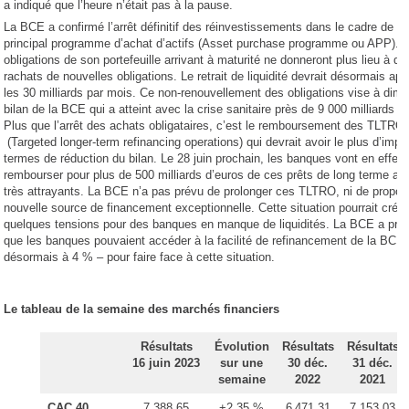
a indiqué que l’heure n’était pas à la pause.
La BCE a confirmé l’arrêt définitif des réinvestissements dans le cadre de s
principal programme d’achat d’actifs (Asset purchase programme ou APP). 
obligations de son portefeuille arrivant à maturité ne donneront plus lieu à de
rachats de nouvelles obligations. Le retrait de liquidité devrait désormais ap
les 30 milliards par mois. Ce non-renouvellement des obligations vise à dimi
bilan de la BCE qui a atteint avec la crise sanitaire près de 9 000 milliards d
Plus que l’arrêt des achats obligataires, c’est le remboursement des TLTRO
(Targeted longer-term refinancing operations) qui devrait avoir le plus d’impa
termes de réduction du bilan. Le 28 juin prochain, les banques vont en effet
rembourser pour plus de 500 milliards d’euros de ces prêts de long terme au
très attrayants. La BCE n’a pas prévu de prolonger ces TLTRO, ni de propos
nouvelle source de financement exceptionnelle. Cette situation pourrait créer
quelques tensions pour des banques en manque de liquidités. La BCE a pré
que les banques pouvaient accéder à la facilité de refinancement de la BCE
désormais à 4 % – pour faire face à cette situation.
Le tableau de la semaine des marchés financiers
Résultats
Évolution
Résultats
Résultats
16 juin 2023
sur une
30 déc.
31 déc.
semaine
2022
2021
CAC 40
7 388,65
+2,35 %
6 471,31
7 153,03