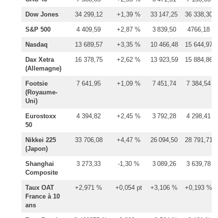
Dow Jones
34 299,12
+1,39 %
33 147,25
36 338,30
S&P 500
4 409,59
+2,87 %
3 839,50
4766,18
Nasdaq
13 689,57
+3,35 %
10 466,48
15 644,97
Dax Xetra
16 378,75
+2,62 %
13 923,59
15 884,86
(Allemagne)
Footsie
7 641,95
+1,09 %
7 451,74
7 384,54
(Royaume-
Uni)
Eurostoxx
4 394,82
+2,45 %
3 792,28
4 298,41
50
Nikkei 225
33 706,08
+4,47 %
26 094,50
28 791,71
(Japon)
Shanghai
3 273,33
-1,30 %
3 089,26
3 639,78
Composite
Taux OAT
+2,971 %
+0,054 pt
+3,106 %
+0,193 %
France à 10
ans