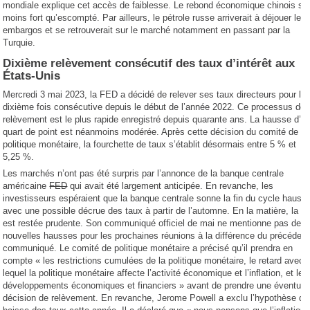
mondiale explique cet accès de faiblesse. Le rebond économique chinois ser
moins fort qu’escompté. Par ailleurs, le pétrole russe arriverait à déjouer les
embargos et se retrouverait sur le marché notamment en passant par la
Turquie.
Dixième relèvement consécutif des taux d’intérêt aux
États-Unis
Mercredi 3 mai 2023, la FED a décidé de relever ses taux directeurs pour la
dixième fois consécutive depuis le début de l’année 2022. Ce processus de
relèvement est le plus rapide enregistré depuis quarante ans. La hausse d’u
quart de point est néanmoins modérée. Après cette décision du comité de
politique monétaire, la fourchette de taux s’établit désormais entre 5 % et
5,25 %.
Les marchés n’ont pas été surpris par l’annonce de la banque centrale
américaine
FED
qui avait été largement anticipée. En revanche, les
investisseurs espéraient que la banque centrale sonne la fin du cycle haussi
avec une possible décrue des taux à partir de l’automne. En la matière, la 
est restée prudente. Son communiqué officiel de mai ne mentionne pas de
nouvelles hausses pour les prochaines réunions à la différence du précédent
communiqué. Le comité de politique monétaire a précisé qu’il prendra en
compte « les restrictions cumulées de la politique monétaire, le retard avec
lequel la politique monétaire affecte l’activité économique et l’inflation, et les
développements économiques et financiers » avant de prendre une éventuel
décision de relèvement. En revanche, Jerome Powell a exclu l’hypothèse d’