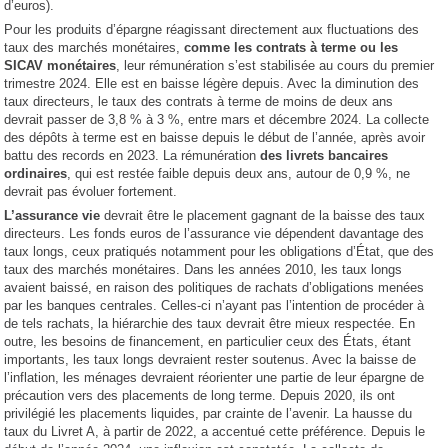
d’euros).
Pour les produits d’épargne réagissant directement aux fluctuations des
taux des marchés monétaires,
comme les contrats à terme ou les
SICAV monétaires
, leur rémunération s’est stabilisée au cours du premier
trimestre 2024. Elle est en baisse légère depuis. Avec la diminution des
taux directeurs, le taux des contrats à terme de moins de deux ans
devrait passer de 3,8 % à 3 %, entre mars et décembre 2024. La collecte
des dépôts à terme est en baisse depuis le début de l’année, après avoir
battu des records en 2023. La rémunération
des livrets bancaires
ordinaires
, qui est restée faible depuis deux ans, autour de 0,9 %, ne
devrait pas évoluer fortement.
L’assurance vie
devrait être le placement gagnant de la baisse des taux
directeurs. Les fonds euros de l’assurance vie dépendent davantage des
taux longs, ceux pratiqués notamment pour les obligations d’État, que des
taux des marchés monétaires. Dans les années 2010, les taux longs
avaient baissé, en raison des politiques de rachats d’obligations menées
par les banques centrales. Celles-ci n’ayant pas l’intention de procéder à
de tels rachats, la hiérarchie des taux devrait être mieux respectée. En
outre, les besoins de financement, en particulier ceux des États, étant
importants, les taux longs devraient rester soutenus. Avec la baisse de
l’inflation, les ménages devraient réorienter une partie de leur épargne de
précaution vers des placements de long terme. Depuis 2020, ils ont
privilégié les placements liquides, par crainte de l’avenir. La hausse du
taux du Livret A, à partir de 2022, a accentué cette préférence. Depuis le