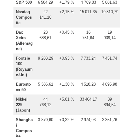
S&P 500
6 584,29
+1,79 %
4 769,83
5 881,63
Nasdaq
22
+2,15 %
15 011,35
19 310,79
Compos
141,10
ite
Dax
23
+0,45 %
16
19
Xetra
688,61
751,64
909,14
(Allemag
ne)
Footsie
9 283,29
+0,93 %
7 733,24
7 451,74
100
(Royaum
e-Uni)
Eurosto
5 386,61
+1,30 %
4 518,28
4 895,98
xx 50
Nikkei
44
+5,81 %
33 464,17
39
225
768,12
894,54
(Japon)
Shangha
3 870,60
+0,32 %
2 974,93
3 351,76
i
Compos
ite