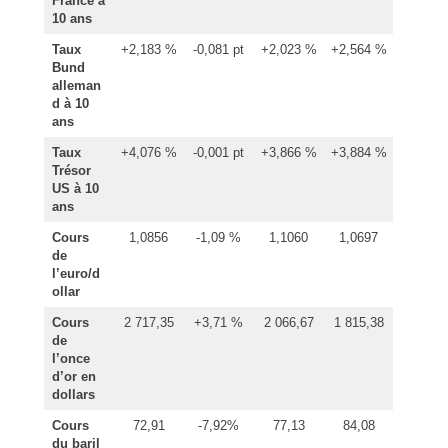
France à
10 ans
Taux
+2,183 %
-0,081 pt
+2,023 %
+2,564 %
Bund
alleman
d à 10
ans
Taux
+4,076 %
-0,001 pt
+3,866 %
+3,884 %
Trésor
US à 10
ans
Cours
1,0856
-1,09 %
1,1060
1,0697
de
l’euro/d
ollar
Cours
2 717,35
+3,71 %
2 066,67
1 815,38
de
l’once
d’or en
dollars
Cours
72,91
-7,92%
77,13
84,08
du baril