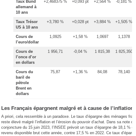
Taux Bund
+2,468375 %
+0,093 pt
+2,564 %
-0,181 %
allemand à
10 ans
Taux Trésor
+3,780 %
+0,028 pt
+3,884 %
+1,505 %
US à 10 ans
Cours de
1,0925
+1,58 %
1,0697
1,1378
l’euro/dollar
Cours de
1 956,71
-0,04 %
1 815,38
1 825,350
l’once d’or
en dollars
Cours du
75,87
+1,36 %
84,08
78,140
baril de
pétrole
Brent en
dollars
Les Français épargnent malgré et à cause de l’inflation
A priori, cela ressemble à un paradoxe. Le taux d’épargne des ménages fran
reste élevé malgré l’inflation et l’érosion du pouvoir d’achat. Dans sa note de
conjoncture du 15 juin 2023, l’INSEE prévoit un taux d’épargne de 18,1 % d
revenu disponible brut cette année, contre 17,5 % en 2022. Ce taux d’éparg