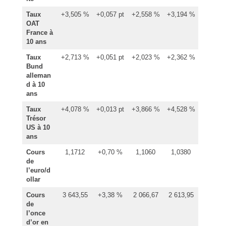
Taux
+3,505 %
+0,057 pt
+2,558 %
+3,194 %
OAT
France à
10 ans
Taux
+2,713 %
+0,051 pt
+2,023 %
+2,362 %
Bund
alleman
d à 10
ans
Taux
+4,078 %
+0,013 pt
+3,866 %
+4,528 %
Trésor
US à 10
ans
Cours
1,1712
+0,70 %
1,1060
1,0380
de
l’euro/d
ollar
Cours
3 643,55
+3,38 %
2 066,67
2 613,95
de
l’once
d’or en