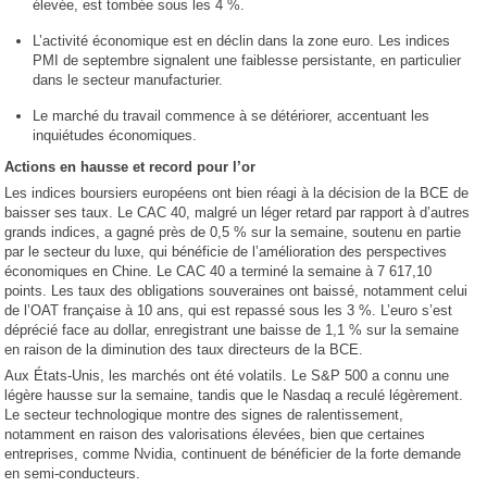
élevée, est tombée sous les 4 %.
L’activité économique est en déclin dans la zone euro. Les indices
PMI de septembre signalent une faiblesse persistante, en particulier
dans le secteur manufacturier.
Le marché du travail commence à se détériorer, accentuant les
inquiétudes économiques.
Actions en hausse et record pour l’or
Les indices boursiers européens ont bien réagi à la décision de la BCE de
baisser ses taux. Le CAC 40, malgré un léger retard par rapport à d’autres
grands indices, a gagné près de 0,5 % sur la semaine, soutenu en partie
par le secteur du luxe, qui bénéficie de l’amélioration des perspectives
économiques en Chine. Le CAC 40 a terminé la semaine à 7 617,10
points. Les taux des obligations souveraines ont baissé, notamment celui
de l’OAT française à 10 ans, qui est repassé sous les 3 %. L’euro s’est
déprécié face au dollar, enregistrant une baisse de 1,1 % sur la semaine
en raison de la diminution des taux directeurs de la BCE.
Aux États-Unis, les marchés ont été volatils. Le S&P 500 a connu une
légère hausse sur la semaine, tandis que le Nasdaq a reculé légèrement.
Le secteur technologique montre des signes de ralentissement,
notamment en raison des valorisations élevées, bien que certaines
entreprises, comme Nvidia, continuent de bénéficier de la forte demande
en semi-conducteurs.