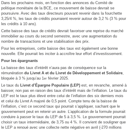
Dans les prochains mois, en fonction des annonces du Comité de
politique monétaire de la BCE, ce mouvement de baisse devrait se
poursuivre. Avec des taux directeurs pouvant revenir dans la fourchette
3,25/4 %, les taux de crédits pourraient revenir autour de 3,2 % (3 % pour
les crédits à 10 ans).
Cette baisse des taux de crédits devrait favoriser une reprise du marché
immobilier au cours du second semestre, avec une augmentation du
nombre de transactions et une stabilisation des prix.
Pour les entreprises, cette baisse des taux est également une bonne
nouvelle. Elle pourrait les inciter à accroître leur effort d’investissement.
Pour les épargnants
La baisse des taux d’intérêt n’aura pas de conséquence sur la
rémunération
du Livret A et du Livret de Développement et Solidaire
,
bloquée à 3 % jusqu’au 1
février 2025.
er
Le taux du
Livret d’Épargne Populaire (LEP)
est, en revanche, amené à
baisser, non pas en raison des taux d’intérêt mais de l’inflation. Le taux du
LEP est le taux plus élevé entre celui de l’inflation des six derniers mois
et celui du Livret A majoré de 0,5 point. Compte tenu de la baisse de
l’inflation, c’est ce second taux qui pourrait s’appliquer, sachant que le
gouvernement peut en retenir un autre. L’application de la formule pourrait
conduire à passer le taux du LEP de 5 à 3,5 %. Le gouvernement pourrait
choisir un taux intermédiaire, de 3,75 ou 4 %. Il convient de souligner que
le LEP a renoué avec une collecte nette négative en avril (-270 millions