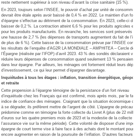
reste nettement supérieur à son niveau d’avant la crise sanitaire (15 %).
En 2023, toujours selon l’INSEE, le pouvoir d’achat par unité de consommat
devrait être étale après avoir baissé de 0,4 % en 2022. Le maintien d’un fort
d’épargne s’effectue au détriment de la consommation. En 2023, celle-ci dev
baisser de 0,2 %. La contraction atteint 6,6 % pour les produits agricoles et
pour les produits manufacturés. En revanche, les services sont préservés a
une hausse de 2,7 % (les dépenses de transports augmentent du fait de l’inf
de plus de 6 %). Cette baisse de la consommation prévue par l’INSEE conf
les résultats de l’enquête d’AG2R LA MONDIALE – AMPHITEA – Cercle de
l’Épargne (réalisée par l’IFOP) d’avril 2023. 43 % des sondés déclaraient vou
réduire leurs dépenses de consommation quand seulement 13 % pensaient p
dans leur épargne. Par ailleurs, les ménages ont fortement réduit leurs dép
d’investissement, ce qui leur permet d’épargner davantage.
Inquiétudes à tous les étages : inflation, transition énergétique, géopol
et retraite
Cette propension à l’épargne témoigne de la persistance d’un fort niveau
d’inquiétude chez les Français qui est confirmé, mois après mois, par le faib
indice de confiance des ménages. Craignant que la situation économique co
à se dégrader, ils préfèrent mettre de l’argent de côté. L’épargne de précauti
prédomine comme en témoigne la forte collecte du Livret A (plus de 22 millia
d’euros sur les quatre premiers mois de 2023 et la modestie de la collecte d
l’assurance vie sur la même période). Cette volonté de disposer d’une impor
épargne de court terme vise à faire face à des achats dont le montant pourra
encore augmenter en raison de la poursuite de l’inflation. D’autres facteurs