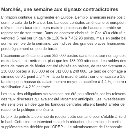
Marchés, une semaine aux signaux contradictoires
L’inflation continue à augmenter en Europe. L’emploi américain reste positif t
comme celui de la France. Les banques centrales américaine et européenne
relèvent leurs taux directeurs mais le processus de hausses semble se
rapprocher de son terme. Dans ce contexte chahuté, le Cac 40 a clôturé ce
vendredi 5 mai sur un gain de 1,26 % à 7 432,93 points, mais en petite bais
sur l’ensemble de la semaine. Les indices des grandes places financières on
perdu également un peu de terrain.
L’économie américaine a créé 253 000 postes dans le secteur non agricole 
mois d’avril, soit nettement plus que les 185 000 attendus. Les soldes des
mois de mars et de février ont été révisés en baisse, de respectivement de
236 000 postes à 165 000 et de 311 000 à 248 000. Le taux de chômage a
diminué de 0,1 point à 3,4 %, là où le marché tablait sur une hausse à 3,6 %
tandis que la hausse du salaire horaire moyen a accéléré à 4,4 %, contre un
stabilisation à 4,2 % estimée.
Les taux des obligations souveraines ont été peu affectés par les relèvemen
des taux directeurs qui avaient été largement anticipés. Les investisseurs on
été sensibles à l’idée que les banques centrales allaient bientôt arrêter de
resserrer la politique monétaire.
Le prix du pétrole a continué de reculer cette semaine pour s’établir à 75 doll
le baril. Cette baisse intervient malgré la réduction d’un million de barils
supplémentaires décidée par l’OPEP+. Le ralentissement de l’économie