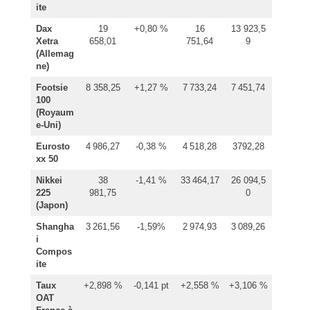
ite
Dax
19
+0,80 %
16
13 923,5
Xetra
658,01
751,64
9
(Allemag
ne)
Footsie
8 358,25
+1,27 %
7 733,24
7 451,74
100
(Royaum
e-Uni)
Eurosto
4 986,27
-0,38 %
4 518,28
3792,28
xx 50
Nikkei
38
-1,41 %
33 464,17
26 094,5
225
981,75
0
(Japon)
Shangha
3 261,56
-1,59%
2 974,93
3 089,26
i
Compos
ite
Taux
+2,898 %
-0,141 pt
+2,558 %
+3,106 %
OAT