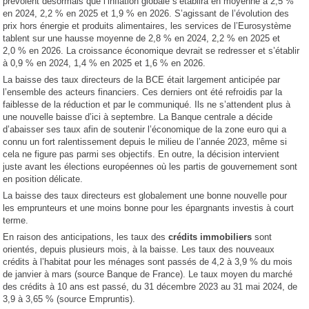
prévoient désormais que l’inflation globale s’établira en moyenne à 2,5 %
en 2024, 2,2 % en 2025 et 1,9 % en 2026. S’agissant de l’évolution des
prix hors énergie et produits alimentaires, les services de l’Eurosystème
tablent sur une hausse moyenne de 2,8 % en 2024, 2,2 % en 2025 et
2,0 % en 2026. La croissance économique devrait se redresser et s’établir
à 0,9 % en 2024, 1,4 % en 2025 et 1,6 % en 2026.
La baisse des taux directeurs de la BCE était largement anticipée par
l’ensemble des acteurs financiers. Ces derniers ont été refroidis par la
faiblesse de la réduction et par le communiqué. Ils ne s’attendent plus à
une nouvelle baisse d’ici à septembre. La Banque centrale a décide
d’abaisser ses taux afin de soutenir l’économique de la zone euro qui a
connu un fort ralentissement depuis le milieu de l’année 2023, même si
cela ne figure pas parmi ses objectifs. En outre, la décision intervient
juste avant les élections européennes où les partis de gouvernement sont
en position délicate.
La baisse des taux directeurs est globalement une bonne nouvelle pour
les emprunteurs et une moins bonne pour les épargnants investis à court
terme.
En raison des anticipations, les taux des
crédits immobiliers
sont
orientés, depuis plusieurs mois, à la baisse. Les taux des nouveaux
crédits à l’habitat pour les ménages sont passés de 4,2 à 3,9 % du mois
de janvier à mars (source Banque de France). Le taux moyen du marché
des crédits à 10 ans est passé, du 31 décembre 2023 au 31 mai 2024, de
3,9 à 3,65 % (source Empruntis).