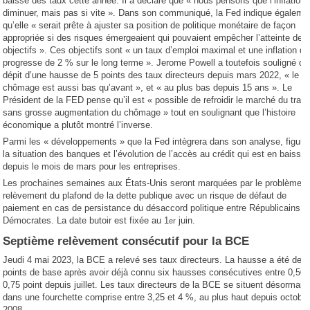
baisse des taux cette année. Il a déclaré que « nous pensons que l’inflation 
diminuer, mais pas si vite ». Dans son communiqué, la Fed indique égaleme
qu’elle « serait prête à ajuster sa position de politique monétaire de façon
appropriée si des risques émergeaient qui pouvaient empêcher l’atteinte de 
objectifs ». Ces objectifs sont « un taux d’emploi maximal et une inflation qu
progresse de 2 % sur le long terme ». Jerome Powell a toutefois souligné qu
dépit d’une hausse de 5 points des taux directeurs depuis mars 2022, « le
chômage est aussi bas qu’avant », et « au plus bas depuis 15 ans ». Le
Président de la FED pense qu’il est « possible de refroidir le marché du trava
sans grosse augmentation du chômage » tout en soulignant que l’histoire
économique a plutôt montré l’inverse.
Parmi les « développements » que la Fed intègrera dans son analyse, figure
la situation des banques et l’évolution de l’accès au crédit qui est en baisse
depuis le mois de mars pour les entreprises.
Les prochaines semaines aux États-Unis seront marquées par le problème 
relèvement du plafond de la dette publique avec un risque de défaut de
paiement en cas de persistance du désaccord politique entre Républicains e
Démocrates. La date butoir est fixée au 1
juin.
er
Septième relèvement consécutif pour la BCE
Jeudi 4 mai 2023, la BCE a relevé ses taux directeurs. La hausse a été de 
points de base après avoir déjà connu six hausses consécutives entre 0,50 
0,75 point depuis juillet. Les taux directeurs de la BCE se situent désormais
dans une fourchette comprise entre 3,25 et 4 %, au plus haut depuis octobr
2008.