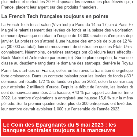
plus riches et surtout les 20 % disposant les revenus les plus élevés qui, en
France, placent leur argent sur des produits financiers.
La French Tech française toujours en pointe
La French Tech tenait salon (VivaTech) à Paris du 14 au 17 juin à Paris Exp
Malgré le ralentissement des levées de fonds et la baisse des valorisations, 
demeure dynamique en étant à l’origine de 13 000 créations d’emplois depui
janvier. La profession s’attend à une hausse des emplois de plus de 12 % su
an (30 000 au total), loin du mouvement de destruction que les États-Unis
connaissent. Néanmoins, certaines start-ups ont dû réduire leurs effectifs (Pa
Back Market et Ankorstore par exemple). Sur le plan européen, la France se
classe au deuxième rang dans le domaine des start-ups, derrière le Royaum
Parmi les start-ups en France, celles en lien avec la transition énergétique s
forte croissance. Dans un contexte baissier pour les levées de fonds (-60 %
dernières ont récolté 172 % de fonds en plus en 2022, selon le dernier rappo
pour atteindre 2 milliards d’euros. Depuis le début de l’année, les levées de 
sont de nouveau orientées à la hausse, +40 % par rapport au dernier trimest
2022. Le nombre d’opérations a enregistré une hausse 15,6 % sur la même
période. Sur le premier quadrimestre, plus de 300 entreprises ont levé des f
leur nombre devrait avoisiner 1 000 sur l’ensemble de l’année 2023.
Le Coin des Epargnants du 5 mai 2023 : les
banques centrales toujours à la manœuvre