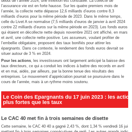
début de l’année 2024, une inflexion est constatée. La collecte de
l’assurance vie est en forte hausse. Sur les quatre premiers mois de
l’année, la collecte nette dépasse 12,6 milliards d’euros contre 8,3
milliards d’euros pour la même période de 2023. Dans le même temps,
celle du Livet A se normalise (7,5 milliards d’euros de janvier à avril 2024
contre 22 milliards d’euros sur la même période en 2023). Les fonds euros
qui étaient en décollecte nette depuis novembre 2021 ont affiché, en mars
et avril, une collecte nette positive. Les assureurs, voulant profiter de
l’embellie obligataire, proposent des taux bonifiés pour attirer les
épargnants. Dans ce contexte, le rendement des fonds euros devrait se
situer autour de 3 % en 2024.
Pour les actions
, les investisseurs ont largement anticipé la baisse des
taux directeurs, ce qui a conduit les indices à battre des records en avril
et en mai, aidés, par ailleurs, par la bonne tenue des résultats des
entreprises. Le mouvement d’appréciation pourrait se poursuivre dans le
cours de l’année, mais à un rythme moins soutenu.
Le Coin des Epargnants du 17 juin 2023 : les actio
plus fortes que les taux
Le CAC 40 met fin à trois semaines de disette
Cette semaine, le CAC 40 40 a gagné 2,43 %, dont 1,34 % vendredi 16 juin,
mettant fin à trois semaines consécutives de repli. Les autres grands indice