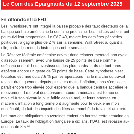
Le Coin des Epargnants du 12 septembre 2025
En attendant la FED
Les investisseurs ont intégré la baisse probable des taux directeurs de la
banque centrale américaine la semaine prochaine. Les indices actions ont
poursuivi leur progression. Le CAC 40, malgré les dernières péripéties
politiques, a gagné plus de 2 % sur la semaine. Wall Street a, quant à
elle, battu des records historiques cette semaine.
La Réserve fédérale américaine devrait donc relancer mercredi son cycle
d’assouplissement, avec une baisse de 25 points de base comme
scénario central. Les investisseurs les plus hardis — ils se font rares —
espèrent encore un geste de 50 points de base. Cette hypothèse n’est
toutefois estimée qu’à 7,6 % par les opérateurs : si le marché du travail
ralentit drastiquement depuis plusieurs mois, l’inflation, sans s’emballer,
paraît encore trop élevée pour espérer que la banque centrale accélère le
mouvement. Le moral des consommateurs américains est tombé ce
mois-ci à son niveau le plus faible depuis mai, et leurs attentes en
matière d’inflation à long terme ont augmenté pour le deuxième mois
consécutif, du fait des inquiétudes liées au marché du travail et aux prix.
Les taux des obligations souveraines étaient en hausse cette semaine en
Europe. Le taux de l’obligation française à dix ans, l’OAT, est repassé au-
dessus de 3,5 %.