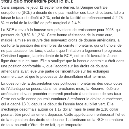
Statu quo monétaire pour la BCE
Sans surprise, le jeudi 11 septembre dernier, la Banque centrale
européenne (BCE) a décidé de ne pas modifier ses taux directeurs. Elle a
laissé le taux de dépôt à 2 %, celui de la facilité de refinancement à 2,25
% et celui de la facilité de prêt marginal à 2,4 %.
La BCE a revu à la hausse ses prévisions de croissance pour 2025, qui
passent de 0,8 % à 1,2 %. Cette bonne résistance de la zone euro,
malgré la mise en œuvre des nouveaux droits de douane américains, a
conforté la position des membres du comité monétaire, qui ont choisi de
ne pas abaisser les taux, d’autant que l’inflation a légèrement progressé.
Christine Lagarde, la présidente de la BCE, est plutôt favorable à une
ligne dure sur les taux. Elle a souligné que la banque centrale « était dans
une position confortable », que l’accord sur les droits de douane
américains avait levé une partie de l’incertitude sur les échanges
commerciaux et que le processus de désinflation était terminé.
La question de la décorrélation des politiques monétaires des deux côtés
de l’Atlantique se posera dans les prochains mois, la Réserve fédérale
américaine devant procéder mercredi prochain à une baisse de ses taux.
Cette nouvelle donne pourrait continuer à renforcer la devise européenne,
qui a gagné 13 % depuis le début de l’année face au billet vert. Elle
s’échange désormais autour de 1,17 dollar, mais le seuil de 1,18 dollar
pourrait être prochainement dépassé. Cette appréciation renforcerait l’effet
de la majoration des droits de douane. L’attentisme de la BCE en matière
de taux pourrait n’être, de ce fait, que temporaire.