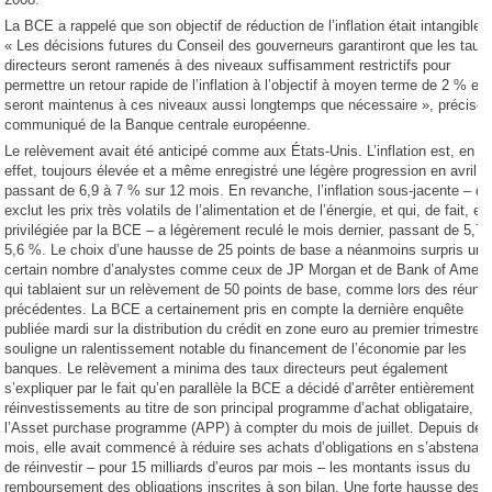
La BCE a rappelé que son objectif de réduction de l’inflation était intangible.
« Les décisions futures du Conseil des gouverneurs garantiront que les taux
directeurs seront ramenés à des niveaux suffisamment restrictifs pour
permettre un retour rapide de l’inflation à l’objectif à moyen terme de 2 % et
seront maintenus à ces niveaux aussi longtemps que nécessaire », précise 
communiqué de la Banque centrale européenne.
Le relèvement avait été anticipé comme aux États-Unis. L’inflation est, en
effet, toujours élevée et a même enregistré une légère progression en avril,
passant de 6,9 à 7 % sur 12 mois. En revanche, l’inflation sous-jacente – qu
exclut les prix très volatils de l’alimentation et de l’énergie, et qui, de fait, es
privilégiée par la BCE – a légèrement reculé le mois dernier, passant de 5,7 
5,6 %. Le choix d’une hausse de 25 points de base a néanmoins surpris un
certain nombre d’analystes comme ceux de JP Morgan et de Bank of Ameri
qui tablaient sur un relèvement de 50 points de base, comme lors des réuni
précédentes. La BCE a certainement pris en compte la dernière enquête
publiée mardi sur la distribution du crédit en zone euro au premier trimestre, 
souligne un ralentissement notable du financement de l’économie par les
banques. Le relèvement a minima des taux directeurs peut également
s’expliquer par le fait qu’en parallèle la BCE a décidé d’arrêter entièrement s
réinvestissements au titre de son principal programme d’achat obligataire,
l’Asset purchase programme (APP) à compter du mois de juillet. Depuis deu
mois, elle avait commencé à réduire ses achats d’obligations en s’abstenant
de réinvestir – pour 15 milliards d’euros par mois – les montants issus du
remboursement des obligations inscrites à son bilan. Une forte hausse des