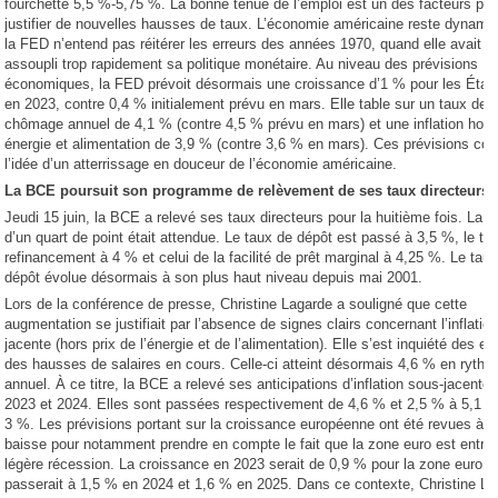
fourchette 5,5 %-5,75 %. La bonne tenue de l’emploi est un des facteurs po
justifier de nouvelles hausses de taux. L’économie américaine reste dynami
la FED n’entend pas réitérer les erreurs des années 1970, quand elle avait
assoupli trop rapidement sa politique monétaire. Au niveau des prévisions
économiques, la FED prévoit désormais une croissance d’1 % pour les État
en 2023, contre 0,4 % initialement prévu en mars. Elle table sur un taux de
chômage annuel de 4,1 % (contre 4,5 % prévu en mars) et une inflation hors
énergie et alimentation de 3,9 % (contre 3,6 % en mars). Ces prévisions con
l’idée d’un atterrissage en douceur de l’économie américaine.
La BCE poursuit son programme de relèvement de ses taux directeurs
Jeudi 15 juin, la BCE a relevé ses taux directeurs pour la huitième fois. La 
d’un quart de point était attendue. Le taux de dépôt est passé à 3,5 %, le ta
refinancement à 4 % et celui de la facilité de prêt marginal à 4,25 %. Le tau
dépôt évolue désormais à son plus haut niveau depuis mai 2001.
Lors de la conférence de presse, Christine Lagarde a souligné que cette
augmentation se justifiait par l’absence de signes clairs concernant l’inflatio
jacente (hors prix de l’énergie et de l’alimentation). Elle s’est inquiété des ef
des hausses de salaires en cours. Celle-ci atteint désormais 4,6 % en ryth
annuel. À ce titre, la BCE a relevé ses anticipations d’inflation sous-jacente
2023 et 2024. Elles sont passées respectivement de 4,6 % et 2,5 % à 5,1 %
3 %. Les prévisions portant sur la croissance européenne ont été revues à l
baisse pour notamment prendre en compte le fait que la zone euro est entré
légère récession. La croissance en 2023 serait de 0,9 % pour la zone euro. E
passerait à 1,5 % en 2024 et 1,6 % en 2025. Dans ce contexte, Christine L