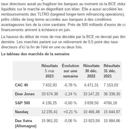
taux directeurs aurait pu fragiliser les banques au moment où la BCE réduit 
liquidités sur le marché en dégonflant son bilan. Elle a aussi accéléré les
remboursements des TLTRO (targeted longer-term refinancing operations), d
prêts ciblés de long terme accordés aux banques à des conditions
avantageuses lors de la crise sanitaire. Près de 500 milliards d’euros de ces
financements arrivent à échéance en juin.
La hausse du début de mois de mai décidée par la BCE ne devrait pas être l
dernière. Les marchés parient sur un relèvement de 0,5 point des taux
directeurs d’ici la fin de l’été en une ou deux fois.
Le tableau des marchés de la semaine
Résultats
Évolution
Résultats
Résultats
5 mai
sur une
30 déc.
31 déc.
2023
semaine
2022
2021
CAC 40
7 432,93
-0,78 %
6 471,31
7 153,03
Dow Jones
33 674.38
-1,24 %
33 147,25
36 338,30
S&P 500
4 136,25
-0,60 %
3 839,50
4766,18
Nasdaq
12 235,41
+0,21 %
10 466,48
15 644,97
Dax Xetra
15 961,02
-0,06 %
13 923,59
15 884,86
(Allemagne)