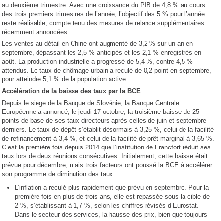
au deuxième trimestre. Avec une croissance du PIB de 4,8 % au cours
des trois premiers trimestres de l’année, l’objectif des 5 % pour l’année
reste réalisable, compte tenu des mesures de relance supplémentaires
récemment annoncées.
Les ventes au détail en Chine ont augmenté de 3,2 % sur un an en
septembre, dépassant les 2,5 % anticipés et les 2,1 % enregistrés en
août. La production industrielle a progressé de 5,4 %, contre 4,5 %
attendus. Le taux de chômage urbain a reculé de 0,2 point en septembre,
pour atteindre 5,1 % de la population active.
Accélération de la baisse des taux par la BCE
Depuis le siège de la Banque de Slovénie, la Banque Centrale
Européenne a annoncé, le jeudi 17 octobre, la troisième baisse de 25
points de base de ses taux directeurs après celles de juin et septembre
derniers. Le taux de dépôt s’établit désormais à 3,25 %, celui de la facilité
de refinancement à 3,4 %, et celui de la facilité de prêt marginal à 3,65 %.
C’est la première fois depuis 2014 que l’institution de Francfort réduit ses
taux lors de deux réunions consécutives. Initialement, cette baisse était
prévue pour décembre, mais trois facteurs ont poussé la BCE à accélérer
son programme de diminution des taux :
L’inflation a reculé plus rapidement que prévu en septembre. Pour la
première fois en plus de trois ans, elle est repassée sous la cible de
2 %, s’établissant à 1,7 %, selon les chiffres révisés d’Eurostat.
Dans le secteur des services, la hausse des prix, bien que toujours