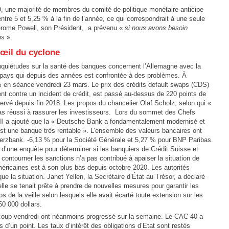
D, une majorité de membres du comité de politique monétaire anticipe
ntre 5 et 5,25 % à la fin de l’année, ce qui correspondrait à une seule
erome Powell, son Président, a prévenu «
si nous avons besoin
ns
».
’œil du cyclone
inquiétudes sur la santé des banques concernent l’Allemagne avec la
pays qui depuis des années est confrontée à des problèmes. À
 % en séance vendredi 23 mars. Le prix des crédits default swaps (CDS)
ent contre un incident de crédit, est passé au-dessus de 220 points de
servé depuis fin 2018. Les propos du chancelier Olaf Scholz, selon qui «
t pas réussi à rassurer les investisseurs. Lors du sommet des Chefs
 Il a ajouté que la « Deutsche Bank a fondamentalement modernisé et
t une banque très rentable ». L’ensemble des valeurs bancaires ont
erzbank. -6,13 % pour la Société Générale et 5,27 % pour BNP Paribas.
 d’une enquête pour déterminer si les banquiers de Crédit Suisse et
contourner les sanctions n’a pas contribué à apaiser la situation de
ricaines est à son plus bas depuis octobre 2020. Les autorités
ique la situation. Janet Yellen, la Secrétaire d’État au Trésor, a déclaré
elle se tenait prête à prendre de nouvelles mesures pour garantir les
 de la veille selon lesquels elle avait écarté toute extension sur les
50 000 dollars.
e coup vendredi ont néanmoins progressé sur la semaine. Le CAC 40 a
d’un point. Les taux d’intérêt des obligations d’Etat sont restés