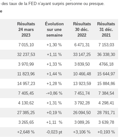
e des taux de la FED n’ayant surpris personne ou presque.
ne
Résultats
Évolution
Résultats
Résultats
24 mars
sur une
30 déc.
31 déc.
2023
semaine
2022
2021
7 015,10
+1,30 %
6 471,31
7 153,03
32 237,53
+1,11 %
33 147,25
36 338,30
3 970,99
+1,33 %
3 839,50
4766,18
11 823,96
+1,44 %
10 466,48
15 644,97
14 957,23
+1,28 %
13 923,59
15 884,86
7 405,45
-+0,86 %
7 451,74
7 384,54
4 130,62
+1,31 %
3 792,28
4 298,41
27 385,25
+0,19 %
26 094,50
28 791,71
3 265,65
+1,11 %
3 089,26
3 639,78
+2,648 %
-0,023 pt
+3,106 %
+0,193 %