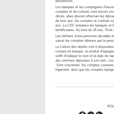
possession.
Les banques et les compagnies d’assuran
comptes et de contrats sont encore viva
décès, elles doivent effectuer les démar
de trois ans, les comptes et contrats so
ans. La CDC remplace les banques et l
bénéficiaires. Au bout de 28 ans, l’Etat 
Les héritiers d’une personne décédée on
savoir les comptes détenus par la pers
La Caisse des dépôts met à dispositio
compte en banque, un produit d’épargne 
suffit d’indiquer le nom et la date de 
des sommes déposées à son nom. Les jus
Sont concernés, les comptes courants, 
logement, ainsi que les comptes épargn
POL