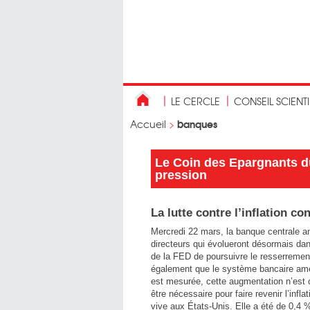
LE CERCLE
CONSEIL SCIENT
banques
Accueil
>
Le Coin des Epargnants d
pression
La lutte contre l’inflation co
Mercredi 22 mars, la banque centrale am
directeurs qui évolueront désormais da
de la FED de poursuivre le resserrement d
également que le système bancaire améri
est mesurée, cette augmentation n’est c
être nécessaire pour faire revenir l’inf
vive aux États-Unis. Elle a été de 0,4 %