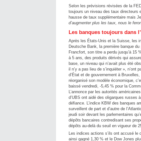
Selon les prévisions révisées de la FE
toujours un niveau des taux directeurs e
hausse de taux supplémentaire mais J
d’augmenter plus les taux, nous le fero
Les banques toujours dans l
Après les États-Unis et la Suisse, les 
Deutsche Bank, la première banque du 
Francfort, son titre a perdu jusqu’à 15
à 5 ans, des produits dérivés qui assur
base, un niveau qui n’avait plus été ob
il n’y a pas lieu de s’inquiéter », n’on
d’État et de gouvernement à Bruxelles,
réorganisé son modèle économique, c’es
baissé vendredi, -5,45 % pour la Comm
L’annonce par les autorités américaines
d’UBS ont aidé des oligarques russes à 
défiance. L’indice KBW des banques amé
surveillent de part et d’autre de l’Atlant
jeudi soir devant les parlementaires qu’
dépôts bancaires contredisant ses propos
dépôts au-delà du seuil en vigueur de 2
Les indices actions s’ils ont accusé l
ainsi gagné 1,30 % et le Dow Jones plus 