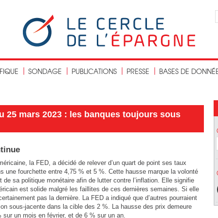
IFIQUE
SONDAGE
PUBLICATIONS
PRESSE
BASES DE DONNÉ
u 25 mars 2023 : les banques toujours sous
ntinue
éricaine, la FED, a décidé de relever d’un quart de point ses taux
ns une fourchette entre 4,75 % et 5 %. Cette hausse marque la volonté
e sa politique monétaire afin de lutter contre l’inflation. Elle signifie
cain est solide malgré les faillites de ces dernières semaines. Si elle
ertainement pas la dernière. La FED a indiqué que d’autres pourraient
lation sous-jacente dans la cible des 2 %. La hausse des prix demeure
 sur un mois en février, et de 6 % sur un an.