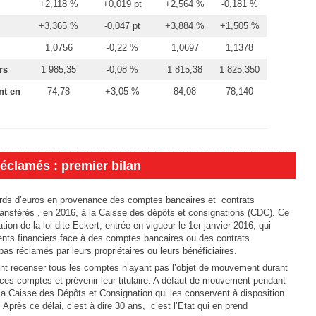
+2,118 %
+0,019 pt
+2,564 %
-0,181 %
+3,365 %
-0,047 pt
+3,884 %
+1,505 %
1,0756
-0,22 %
1,0697
1,1378
rs
1 985,35
-0,08 %
1 815,38
1 825,350
nt en
74,78
+3,05 %
84,08
78,140
éclamés : premier bilan
iards d’euros en provenance des comptes bancaires et contrats
ransférés , en 2016, à la Caisse des dépôts et consignations (CDC). Ce
tion de la loi dite Eckert, entrée en vigueur le 1er janvier 2016, qui
ments financiers face à des comptes bancaires ou des contrats
as réclamés par leurs propriétaires ou leurs bénéficiaires.
vent recenser tous les comptes n’ayant pas l’objet de mouvement durant
e ces comptes et prévenir leur titulaire. A défaut de mouvement pendant
la Caisse des Dépôts et Consignation qui les conservent à disposition
 Après ce délai, c’est à dire 30 ans, c’est l’Etat qui en prend