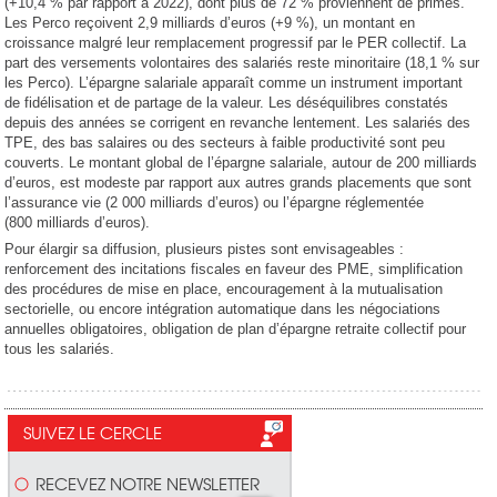
(+10,4 % par rapport à 2022), dont plus de 72 % proviennent de primes.
Les Perco reçoivent 2,9 milliards d’euros (+9 %), un montant en
croissance malgré leur remplacement progressif par le PER collectif. La
part des versements volontaires des salariés reste minoritaire (18,1 % sur
les Perco). L’épargne salariale apparaît comme un instrument important
de fidélisation et de partage de la valeur. Les déséquilibres constatés
depuis des années se corrigent en revanche lentement. Les salariés des
TPE, des bas salaires ou des secteurs à faible productivité sont peu
couverts. Le montant global de l’épargne salariale, autour de 200 milliards
d’euros, est modeste par rapport aux autres grands placements que sont
l’assurance vie (2 000 milliards d’euros) ou l’épargne réglementée
(800 milliards d’euros).
Pour élargir sa diffusion, plusieurs pistes sont envisageables :
renforcement des incitations fiscales en faveur des PME, simplification
des procédures de mise en place, encouragement à la mutualisation
sectorielle, ou encore intégration automatique dans les négociations
annuelles obligatoires, obligation de plan d’épargne retraite collectif pour
tous les salariés.
SUIVEZ LE CERCLE
RECEVEZ NOTRE NEWSLETTER